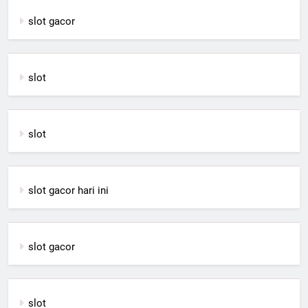
slot gacor
slot
slot
slot gacor hari ini
slot gacor
slot