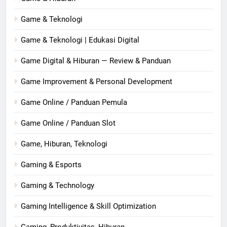
Game & Teknologi
Game & Teknologi | Edukasi Digital
Game Digital & Hiburan — Review & Panduan
Game Improvement & Personal Development
Game Online / Panduan Pemula
Game Online / Panduan Slot
Game, Hiburan, Teknologi
Gaming & Esports
Gaming & Technology
Gaming Intelligence & Skill Optimization
Gaming, Produktivitas, Hiburan