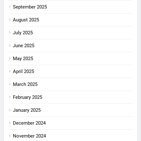
September 2025
August 2025
July 2025
June 2025
May 2025
April 2025
March 2025
February 2025
January 2025
December 2024
November 2024