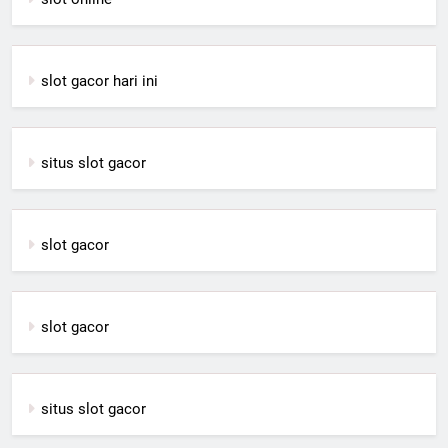
slot gacor hari ini
situs slot gacor
slot gacor
slot gacor
situs slot gacor