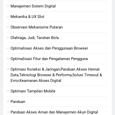
Manajemen Sistem Digital
Mekanika & UX Slot
Observasi Mekanisme Putaran
Olahraga, Judi, Taruhan Bola
Optimalisasi Akses dan Penggunaan Browser
Optimalisasi Fitur dan Pengalaman Pengguna
Optimasi Koneksi & Jaringan,Panduan Akses Hemat
Data,Teknologi Browser & Performa,Solusi Timeout &
Error,Keamanan Akses Digital
Optimasi Tampilan Mobile
Panduan
Panduan Akses Aman dan Manajemen Akun Digital