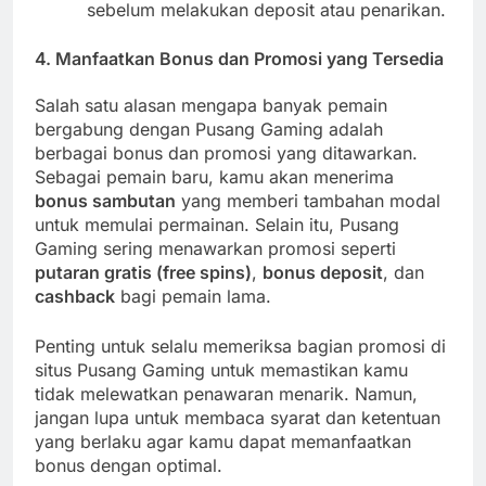
sebelum melakukan deposit atau penarikan.
4.
Manfaatkan Bonus dan Promosi yang Tersedia
Salah satu alasan mengapa banyak pemain
bergabung dengan Pusang Gaming adalah
berbagai bonus dan promosi yang ditawarkan.
Sebagai pemain baru, kamu akan menerima
bonus sambutan
yang memberi tambahan modal
untuk memulai permainan. Selain itu, Pusang
Gaming sering menawarkan promosi seperti
putaran gratis (free spins)
,
bonus deposit
, dan
cashback
bagi pemain lama.
Penting untuk selalu memeriksa bagian promosi di
situs Pusang Gaming untuk memastikan kamu
tidak melewatkan penawaran menarik. Namun,
jangan lupa untuk membaca syarat dan ketentuan
yang berlaku agar kamu dapat memanfaatkan
bonus dengan optimal.