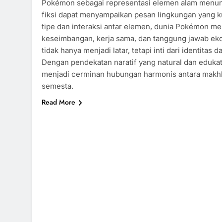
Pokémon sebagai representasi elemen alam menu
fiksi dapat menyampaikan pesan lingkungan yang ku
tipe dan interaksi antar elemen, dunia Pokémon 
keseimbangan, kerja sama, dan tanggung jawab eko
tidak hanya menjadi latar, tetapi inti dari identitas
Dengan pendekatan naratif yang natural dan edukat
menjadi cerminan hubungan harmonis antara makhl
semesta.
Read More