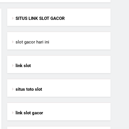
SITUS LINK SLOT GACOR
slot gacor hari ini
link slot
situs toto slot
link slot gacor