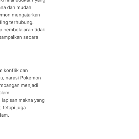
hana dan mudah
kémon mengajarkan
ling terhubung.
a pembelajaran tidak
isampaikan secara
m konflik dan
gu, narasi Pokémon
imbangan menjadi
alam.
 lapisan makna yang
 tetapi juga
lam.