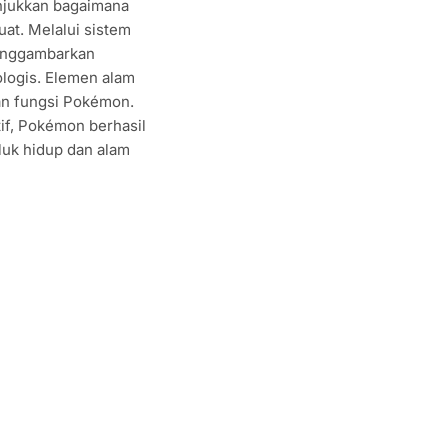
njukkan bagaimana
at. Melalui sistem
menggambarkan
logis. Elemen alam
 dan fungsi Pokémon.
if, Pokémon berhasil
uk hidup dan alam