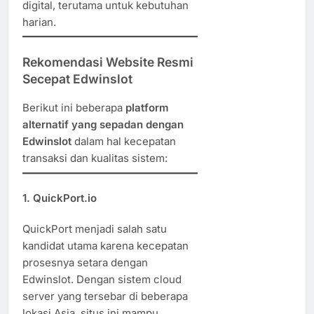
digital, terutama untuk kebutuhan
harian.
Rekomendasi Website Resmi
Secepat Edwinslot
Berikut ini beberapa
platform
alternatif yang sepadan dengan
Edwinslot
dalam hal kecepatan
transaksi dan kualitas sistem:
1. QuickPort.io
QuickPort menjadi salah satu
kandidat utama karena kecepatan
prosesnya setara dengan
Edwinslot. Dengan sistem cloud
server yang tersebar di beberapa
lokasi Asia, situs ini mampu