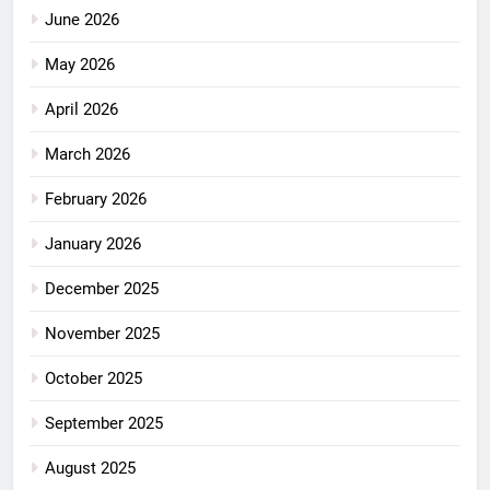
June 2026
May 2026
April 2026
March 2026
February 2026
January 2026
December 2025
November 2025
October 2025
September 2025
August 2025