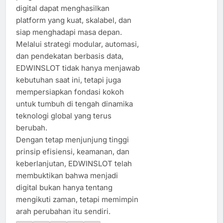
digital dapat menghasilkan
platform yang kuat, skalabel, dan
siap menghadapi masa depan.
Melalui strategi modular, automasi,
dan pendekatan berbasis data,
EDWINSLOT tidak hanya menjawab
kebutuhan saat ini, tetapi juga
mempersiapkan fondasi kokoh
untuk tumbuh di tengah dinamika
teknologi global yang terus
berubah.
Dengan tetap menjunjung tinggi
prinsip efisiensi, keamanan, dan
keberlanjutan, EDWINSLOT telah
membuktikan bahwa menjadi
digital bukan hanya tentang
mengikuti zaman, tetapi memimpin
arah perubahan itu sendiri.