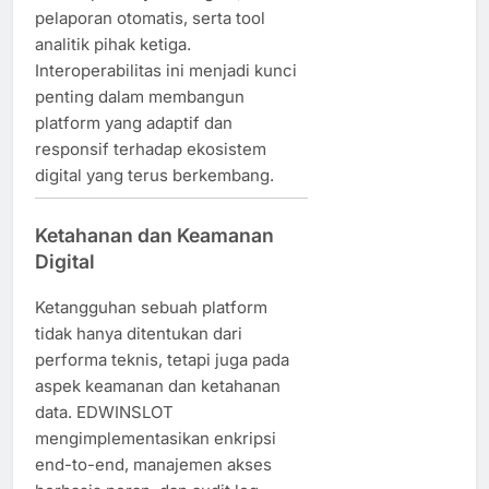
pelaporan otomatis, serta tool
analitik pihak ketiga.
Interoperabilitas ini menjadi kunci
penting dalam membangun
platform yang adaptif dan
responsif terhadap ekosistem
digital yang terus berkembang.
Ketahanan dan Keamanan
Digital
Ketangguhan sebuah platform
tidak hanya ditentukan dari
performa teknis, tetapi juga pada
aspek keamanan dan ketahanan
data. EDWINSLOT
mengimplementasikan enkripsi
end-to-end, manajemen akses