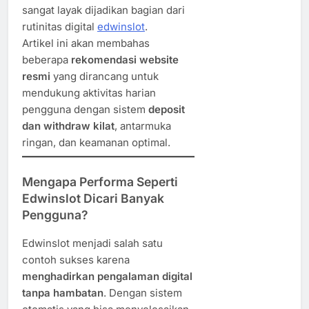
sangat layak dijadikan bagian dari
rutinitas digital
edwinslot
.
Artikel ini akan membahas
beberapa
rekomendasi website
resmi
yang dirancang untuk
mendukung aktivitas harian
pengguna dengan sistem
deposit
dan withdraw kilat
, antarmuka
ringan, dan keamanan optimal.
Mengapa Performa Seperti
Edwinslot Dicari Banyak
Pengguna?
Edwinslot menjadi salah satu
contoh sukses karena
menghadirkan pengalaman digital
tanpa hambatan
. Dengan sistem