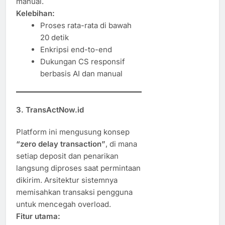
manual.
Kelebihan:
Proses rata-rata di bawah
20 detik
Enkripsi end-to-end
Dukungan CS responsif
berbasis AI dan manual
3. TransActNow.id
Platform ini mengusung konsep
“zero delay transaction”
, di mana
setiap deposit dan penarikan
langsung diproses saat permintaan
dikirim. Arsitektur sistemnya
memisahkan transaksi pengguna
untuk mencegah overload.
Fitur utama: