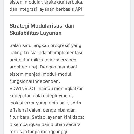
sistem modular, arsitektur terbuka,
dan integrasi layanan berbasis API.
Strategi Modularisasi dan
Skalabilitas Layanan
Salah satu langkah progresif yang
paling krusial adalah implementasi
arsitektur mikro (microservices
architecture). Dengan membagi
sistem menjadi modul-modul
fungsional independen,
EDWINSLOT mampu meningkatkan
kecepatan dalam deployment,
isolasi error yang lebih baik, serta
efisiensi dalam pengembangan
fitur baru. Setiap layanan kini dapat
dikembangkan dan diubah secara
terpisah tanpa mengganggu