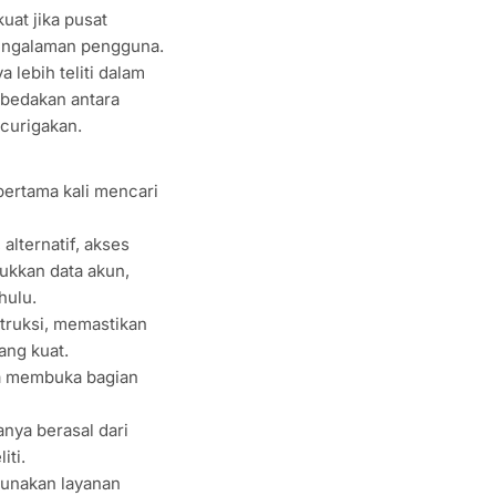
uat jika pusat
pengalaman pengguna.
lebih teliti dalam
bedakan antara
ncurigakan.
ertama kali mencari
alternatif, akses
ukkan data akun,
hulu.
truksi, memastikan
ang kuat.
ma membuka bagian
nya berasal dari
iti.
gunakan layanan