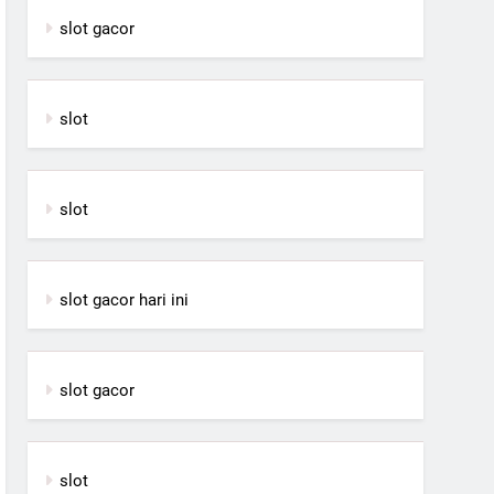
slot gacor
slot
slot
slot gacor hari ini
slot gacor
slot