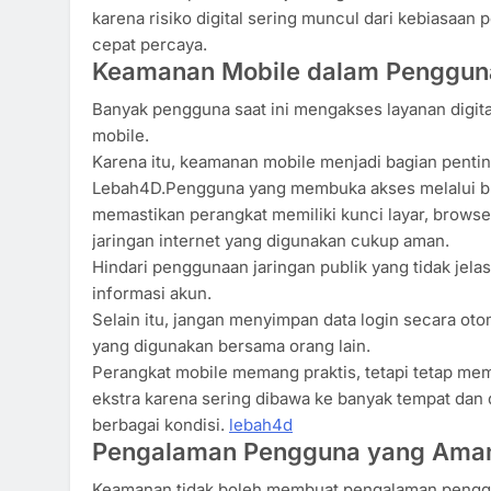
karena risiko digital sering muncul dari kebiasaan 
cepat percaya.
Keamanan Mobile dalam Penggu
Banyak pengguna saat ini mengakses layanan digita
mobile.
Karena itu, keamanan mobile menjadi bagian pent
Lebah4D.Pengguna yang membuka akses melalui b
memastikan perangkat memiliki kunci layar, browse
jaringan internet yang digunakan cukup aman.
Hindari penggunaan jaringan publik yang tidak jela
informasi akun.
Selain itu, jangan menyimpan data login secara ot
yang digunakan bersama orang lain.
Perangkat mobile memang praktis, tetapi tetap me
ekstra karena sering dibawa ke banyak tempat dan
berbagai kondisi.
lebah4d
Pengalaman Pengguna yang Ama
Keamanan tidak boleh membuat pengalaman penggun