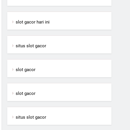
slot gacor hari ini
situs slot gacor
slot gacor
slot gacor
situs slot gacor