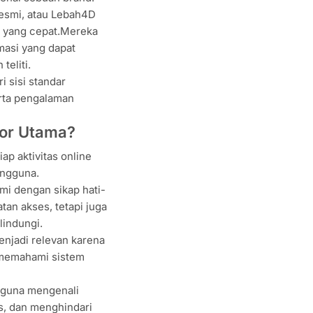
esmi, atau Lebah4D
s yang cepat.Mereka
masi yang dapat
eliti.
i sisi standar
rta pengalaman
or Utama?
ap aktivitas online
engguna.
mi dengan sikap hati-
tan akses, tetapi juga
lindungi.
jadi relevan karena
memahami sistem
guna mengenali
s, dan menghindari