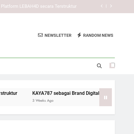
 Platform LEBAH4D secara Terstruktur
engan Pengelolaan Sistem Terorganisir
Penggunaan KAYA787 melalui Browser
NEWSLETTER
RANDOM NEWS
yang Bersih, Modern, dan Fungsional
uk Atlet Dan Penggemar Olahraga Tinju.
 Platform LEBAH4D secara Terstruktur
engan Pengelolaan Sistem Terorganisir
Penggunaan KAYA787 melalui Browser
KAYA787 sebagai Brand Digital dengan Pengelolaan Sistem
3 Weeks Ago