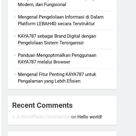
Modern, dan Fungsional
Mengenal Pengelolaan Informasi di Dalam
Platform LEBAH4D secara Terstruktur
KAYA787 sebagai Brand Digital dengan
Pengelolaan Sistem Terorganisir
Panduan Mengoptimalkan Penggunaan
KAYA787 melalui Browser
Mengenal Fitur Penting KAYA787 untuk
Pengalaman yang Lebih Efisien
Recent Comments
A WordPress Commenter
on
Hello world!