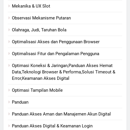
Mekanika & UX Slot
Observasi Mekanisme Putaran
Olahraga, Judi, Taruhan Bola
Optimalisasi Akses dan Penggunaan Browser
Optimalisasi Fitur dan Pengalaman Pengguna
Optimasi Koneksi & Jaringan,Panduan Akses Hemat
Data,Teknologi Browser & Performa,Solusi Timeout &
Error,Keamanan Akses Digital
Optimasi Tampilan Mobile
Panduan
Panduan Akses Aman dan Manajemen Akun Digital
Panduan Akses Digital & Keamanan Login