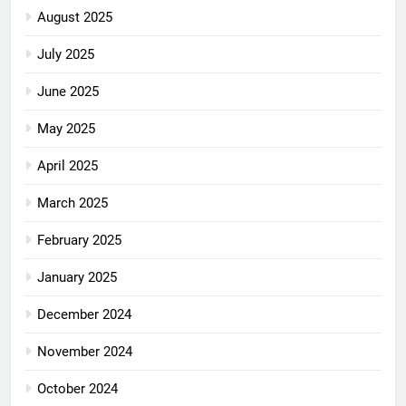
August 2025
July 2025
June 2025
May 2025
April 2025
March 2025
February 2025
January 2025
December 2024
November 2024
October 2024