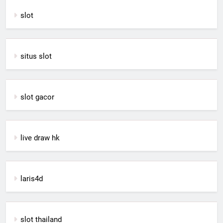
slot
situs slot
slot gacor
live draw hk
laris4d
slot thailand