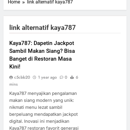
Home
link alternatif kaya787
link alternatif kaya787
Kaya787: Dapetin Jackpot
Sambil Makan Siang? Bisa
Banget di Restoran Masa
Kini!
c5cbb20
1 year ago
0
6
mins
Kaya787 menyajikan pengalaman
makan siang modern yang unik:
nikmati menu lezat sambil
berpeluang mendapatkan jackpot
digital. Inovasi ini menjadikan
Kaya787 restoran favorit generasi