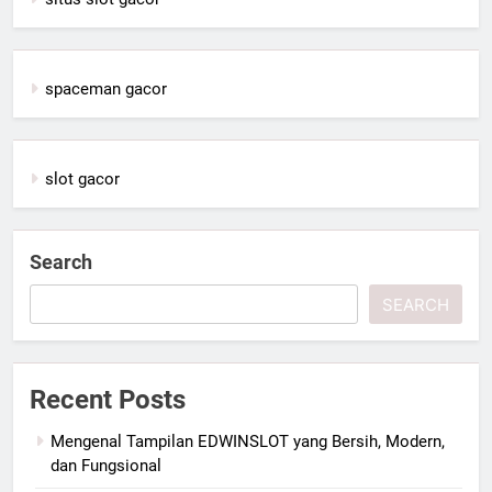
spaceman gacor
slot gacor
Search
SEARCH
Recent Posts
Mengenal Tampilan EDWINSLOT yang Bersih, Modern,
dan Fungsional