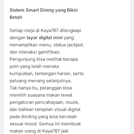
Sistem Smart Dining yang Bikin
Betah
Setiap meja di Kaya787 dilengkapi
dengan
layar digital mini
yang
menampilkan menu, status jackpot,
dan interaksi gamifikasi.
Pengunjung bisa melihat berapa
poin yang telah mereka
kumpulkan, tantangan harian, serta
peluang menang selanjutnya.
Tak hanya itu, pelanggan bisa
memilih suasana makan lewat
pengaturan pencahayaan, musik,
dan bahkan tampilan visual digital
pada dinding yang bisa berubah
sesuai mood. Semua ini membuat
makan siang di Kaya787 jadi