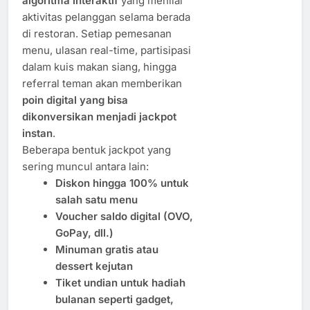
algoritma interaktif
yang menilai
aktivitas pelanggan selama berada
di restoran. Setiap pemesanan
menu, ulasan real-time, partisipasi
dalam kuis makan siang, hingga
referral teman akan memberikan
poin digital yang bisa
dikonversikan menjadi jackpot
instan
.
Beberapa bentuk jackpot yang
sering muncul antara lain:
Diskon hingga 100% untuk
salah satu menu
Voucher saldo digital (OVO,
GoPay, dll.)
Minuman gratis atau
dessert kejutan
Tiket undian untuk hadiah
bulanan seperti gadget,