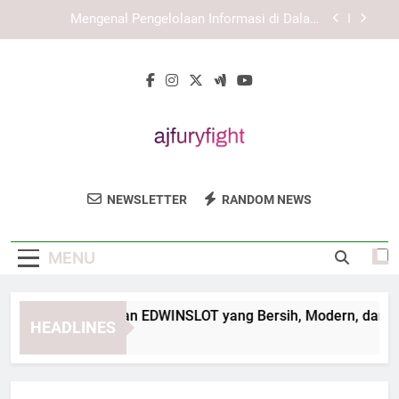
Skip
KAYA787 sebagai Brand Digital dengan
to
Pengelolaan Sistem Terorganisir
content
Panduan Mengoptimalkan Penggunaan KAYA787
melalui Browser
Mengenal Tampilan EDWINSLOT yang Bersih,
Modern, dan Fungsional
Mengenal Pengelolaan Informasi di Dalam
Platform LEBAH4D secara Terstruktur
AJ Fury Fight
KAYA787 sebagai Brand Digital dengan
Bergabunglah Dalam Pelatihan Dan
Pengelolaan Sistem Terorganisir
NEWSLETTER
RANDOM NEWS
Kompetisi Tinju Di AJ Fury Fight. Untuk
Panduan Mengoptimalkan Penggunaan KAYA787
melalui Browser
Atlet Dan Penggemar Olahraga Tinju.
MENU
engenal Tampilan EDWINSLOT yang Bersih, Modern, dan Fung
HEADLINES
 Weeks Ago