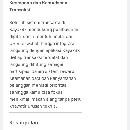
Keamanan dan Kemudahan
Transaksi
Seluruh sistem transaksi di
Kaya787 mendukung pembayaran
digital dan nirsentuh, mulai dari
QRIS, e-wallet, hingga integrasi
langsung dengan aplikasi Kaya787.
Setiap transaksi tercatat dan
langsung dihitung sebagai
partisipasi dalam sistem reward.
Keamanan data dan kenyamanan
pelanggan menjadi prioritas,
sehingga kamu bisa fokus
menikmati makan siang tanpa perlu
khawatir urusan teknis.
Kesimpulan