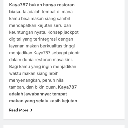
Kaya787 bukan hanya restoran
biasa.
Ia adalah tempat di mana
kamu bisa makan siang sambil
mendapatkan kejutan seru dan
keuntungan nyata. Konsep jackpot
digital yang terintegrasi dengan
layanan makan berkualitas tinggi
menjadikan Kaya787 sebagai pionir
dalam dunia restoran masa kini.
Bagi kamu yang ingin menjadikan
waktu makan siang lebih
menyenangkan, penuh nilai
tambah, dan bikin cuan,
Kaya787
adalah jawabannya: tempat
makan yang selalu kasih kejutan.
Read More