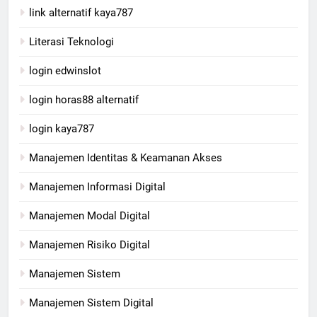
link alternatif kaya787
Literasi Teknologi
login edwinslot
login horas88 alternatif
login kaya787
Manajemen Identitas & Keamanan Akses
Manajemen Informasi Digital
Manajemen Modal Digital
Manajemen Risiko Digital
Manajemen Sistem
Manajemen Sistem Digital