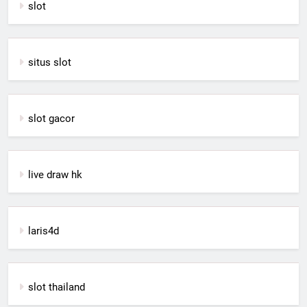
slot
situs slot
slot gacor
live draw hk
laris4d
slot thailand