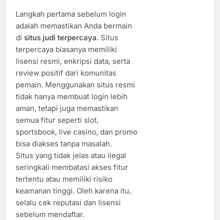
Langkah pertama sebelum login
adalah memastikan Anda bermain
di
situs judi terpercaya
. Situs
terpercaya biasanya memiliki
lisensi resmi, enkripsi data, serta
review positif dari komunitas
pemain. Menggunakan situs resmi
tidak hanya membuat login lebih
aman, tetapi juga memastikan
semua fitur seperti slot,
sportsbook, live casino, dan promo
bisa diakses tanpa masalah.
Situs yang tidak jelas atau ilegal
seringkali membatasi akses fitur
tertentu atau memiliki risiko
keamanan tinggi. Oleh karena itu,
selalu cek reputasi dan lisensi
sebelum mendaftar.