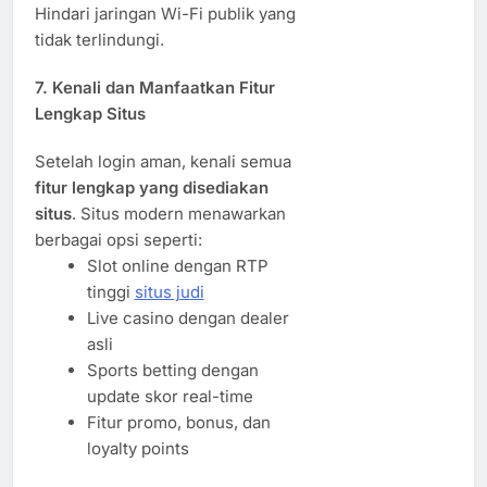
Hindari jaringan Wi-Fi publik yang
tidak terlindungi.
7. Kenali dan Manfaatkan Fitur
Lengkap Situs
Setelah login aman, kenali semua
fitur lengkap yang disediakan
situs
. Situs modern menawarkan
berbagai opsi seperti:
Slot online dengan RTP
tinggi
situs judi
Live casino dengan dealer
asli
Sports betting dengan
update skor real-time
Fitur promo, bonus, dan
loyalty points