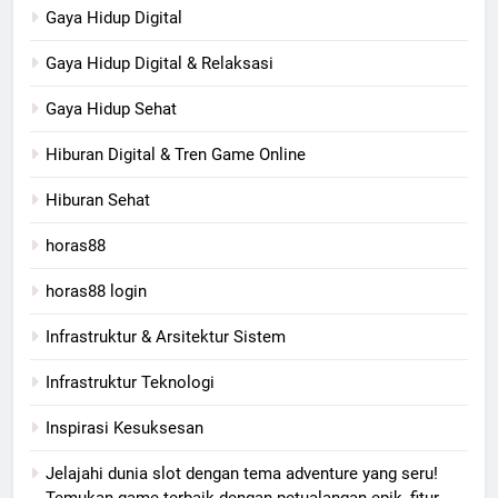
Gaya Hidup Digital
Gaya Hidup Digital & Relaksasi
Gaya Hidup Sehat
Hiburan Digital & Tren Game Online
Hiburan Sehat
horas88
horas88 login
Infrastruktur & Arsitektur Sistem
Infrastruktur Teknologi
Inspirasi Kesuksesan
Jelajahi dunia slot dengan tema adventure yang seru!
Temukan game terbaik dengan petualangan epik, fitur