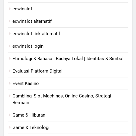
edwinslot
edwinslot alternatif
edwinslot link alternatif
edwinslot login
Etimologi & Bahasa | Budaya Lokal | Identitas & Simbol
Evaluasi Platform Digital
Event Kasino
Gambling, Slot Machines, Online Casino, Strategi
Bermain
Game & Hiburan
Game & Teknologi