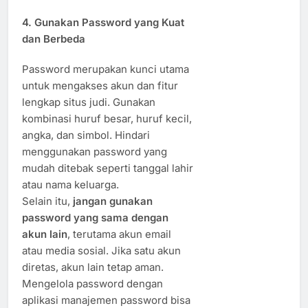
4. Gunakan Password yang Kuat
dan Berbeda
Password merupakan kunci utama
untuk mengakses akun dan fitur
lengkap situs judi. Gunakan
kombinasi huruf besar, huruf kecil,
angka, dan simbol. Hindari
menggunakan password yang
mudah ditebak seperti tanggal lahir
atau nama keluarga.
Selain itu,
jangan gunakan
password yang sama dengan
akun lain
, terutama akun email
atau media sosial. Jika satu akun
diretas, akun lain tetap aman.
Mengelola password dengan
aplikasi manajemen password bisa