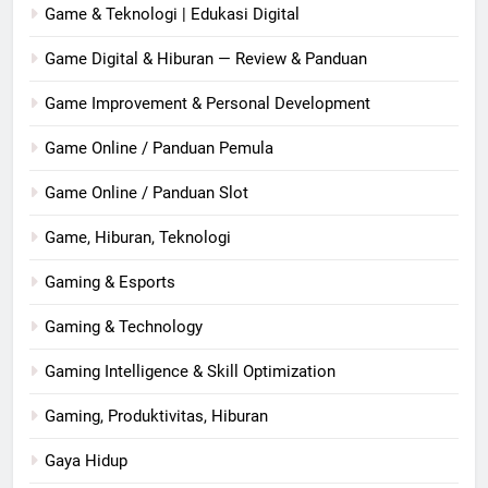
Game & Teknologi | Edukasi Digital
Game Digital & Hiburan — Review & Panduan
Game Improvement & Personal Development
Game Online / Panduan Pemula
Game Online / Panduan Slot
Game, Hiburan, Teknologi
Gaming & Esports
Gaming & Technology
Gaming Intelligence & Skill Optimization
Gaming, Produktivitas, Hiburan
Gaya Hidup