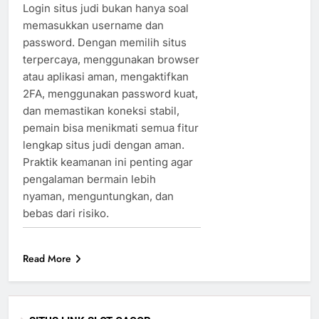
Login situs judi bukan hanya soal
memasukkan username dan
password. Dengan memilih situs
terpercaya, menggunakan browser
atau aplikasi aman, mengaktifkan
2FA, menggunakan password kuat,
dan memastikan koneksi stabil,
pemain bisa menikmati semua fitur
lengkap situs judi dengan aman.
Praktik keamanan ini penting agar
pengalaman bermain lebih
nyaman, menguntungkan, dan
bebas dari risiko.
Read More