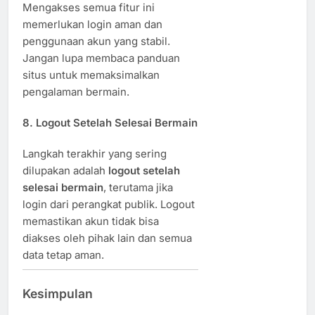
Mengakses semua fitur ini
memerlukan login aman dan
penggunaan akun yang stabil.
Jangan lupa membaca panduan
situs untuk memaksimalkan
pengalaman bermain.
8. Logout Setelah Selesai Bermain
Langkah terakhir yang sering
dilupakan adalah
logout setelah
selesai bermain
, terutama jika
login dari perangkat publik. Logout
memastikan akun tidak bisa
diakses oleh pihak lain dan semua
data tetap aman.
Kesimpulan