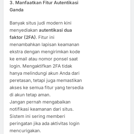
3. Manfaatkan Fitur Autentikasi
Ganda
Banyak situs judi modern kini
menyediakan
autentikasi dua
faktor (2FA)
. Fitur ini
menambahkan lapisan keamanan
ekstra dengan mengirimkan kode
ke email atau nomor ponsel saat
login. Mengaktifkan 2FA tidak
hanya melindungi akun Anda dari
peretasan, tetapi juga memastikan
akses ke semua fitur yang tersedia
di akun tetap aman.
Jangan pernah mengabaikan
notifikasi keamanan dari situs.
Sistem ini sering memberi
peringatan jika ada aktivitas login
mencurigakan.