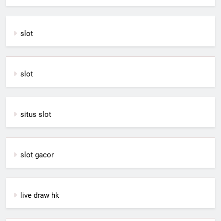
slot
slot
situs slot
slot gacor
live draw hk