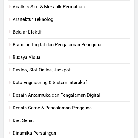
Analisis Slot & Mekanik Permainan
Arsitektur Teknologi
Belajar Efektif
Branding Digital dan Pengalaman Pengguna
Budaya Visual
Casino, Slot Online, Jackpot
Data Engineering & Sistem Interaktif
Desain Antarmuka dan Pengalaman Digital
Desain Game & Pengalaman Pengguna
Diet Sehat
Dinamika Persaingan