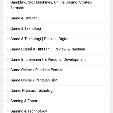
Gambling, Slot Machines, Online Casino, Strategi
Bermain
Game & Hiburan
Game & Teknologi
Game & Teknologi | Edukasi Digital
Game Digital & Hiburan — Review & Panduan
Game Improvement & Personal Development
Game Online / Panduan Pemula
Game Online / Panduan Slot
Game, Hiburan, Teknologi
Gaming & Esports
Gaming & Technology