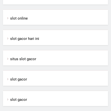
slot online
slot gacor hari ini
situs slot gacor
slot gacor
slot gacor