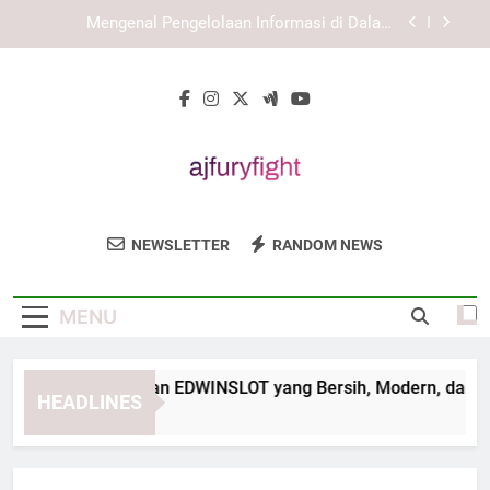
Skip
KAYA787 sebagai Brand Digital dengan
to
Pengelolaan Sistem Terorganisir
content
Panduan Mengoptimalkan Penggunaan KAYA787
melalui Browser
Mengenal Tampilan EDWINSLOT yang Bersih,
Modern, dan Fungsional
Mengenal Pengelolaan Informasi di Dalam
Platform LEBAH4D secara Terstruktur
AJ Fury Fight
KAYA787 sebagai Brand Digital dengan
Bergabunglah Dalam Pelatihan Dan
Pengelolaan Sistem Terorganisir
NEWSLETTER
RANDOM NEWS
Kompetisi Tinju Di AJ Fury Fight. Untuk
Panduan Mengoptimalkan Penggunaan KAYA787
melalui Browser
Atlet Dan Penggemar Olahraga Tinju.
MENU
ngenal Tampilan EDWINSLOT yang Bersih, Modern, dan Fung
HEADLINES
Weeks Ago