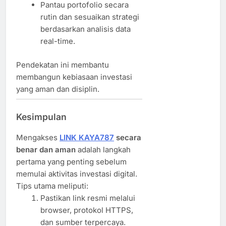
Pantau portofolio secara
rutin dan sesuaikan strategi
berdasarkan analisis data
real-time.
Pendekatan ini membantu
membangun kebiasaan investasi
yang aman dan disiplin.
Kesimpulan
Mengakses
LINK KAYA787
secara
benar dan aman
adalah langkah
pertama yang penting sebelum
memulai aktivitas investasi digital.
Tips utama meliputi:
Pastikan link resmi melalui
browser, protokol HTTPS,
dan sumber terpercaya.