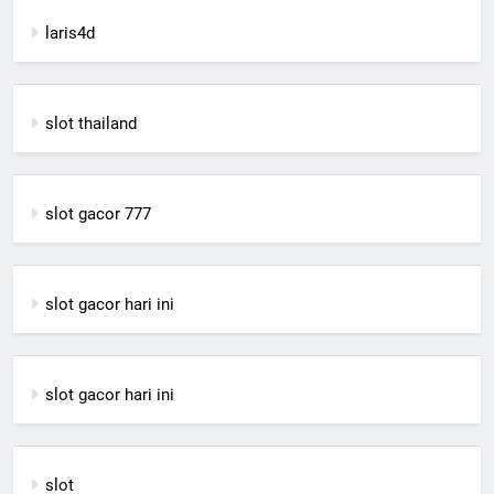
laris4d
slot thailand
slot gacor 777
slot gacor hari ini
slot gacor hari ini
slot