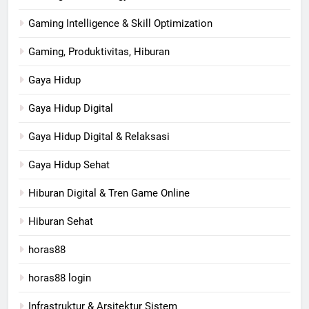
Gaming Intelligence & Skill Optimization
Gaming, Produktivitas, Hiburan
Gaya Hidup
Gaya Hidup Digital
Gaya Hidup Digital & Relaksasi
Gaya Hidup Sehat
Hiburan Digital & Tren Game Online
Hiburan Sehat
horas88
horas88 login
Infrastruktur & Arsitektur Sistem