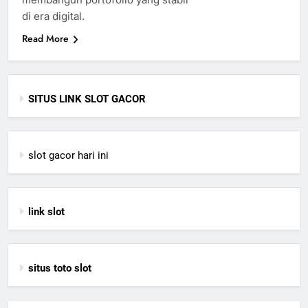
di era digital.
Read More
SITUS LINK SLOT GACOR
slot gacor hari ini
link slot
situs toto slot