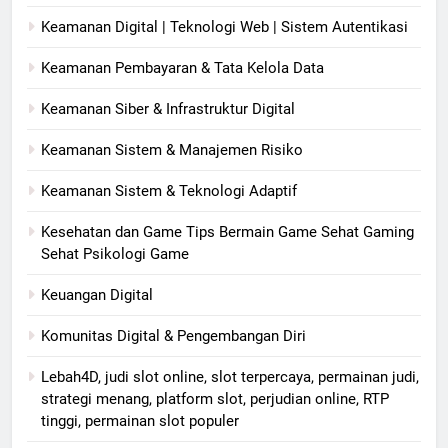
Keamanan Digital | Teknologi Web | Sistem Autentikasi
Keamanan Pembayaran & Tata Kelola Data
Keamanan Siber & Infrastruktur Digital
Keamanan Sistem & Manajemen Risiko
Keamanan Sistem & Teknologi Adaptif
Kesehatan dan Game Tips Bermain Game Sehat Gaming
Sehat Psikologi Game
Keuangan Digital
Komunitas Digital & Pengembangan Diri
Lebah4D, judi slot online, slot terpercaya, permainan judi,
strategi menang, platform slot, perjudian online, RTP
tinggi, permainan slot populer