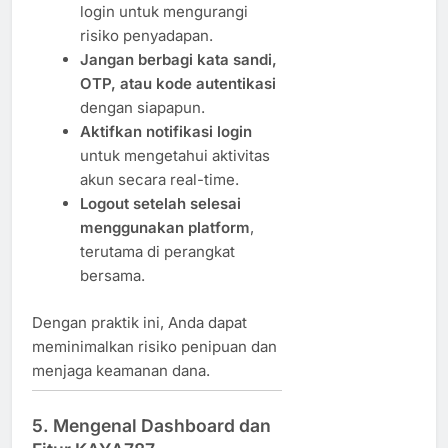
login untuk mengurangi
risiko penyadapan.
Jangan berbagi kata sandi,
OTP, atau kode autentikasi
dengan siapapun.
Aktifkan notifikasi login
untuk mengetahui aktivitas
akun secara real-time.
Logout setelah selesai
menggunakan platform
,
terutama di perangkat
bersama.
Dengan praktik ini, Anda dapat
meminimalkan risiko penipuan dan
menjaga keamanan dana.
5. Mengenal Dashboard dan