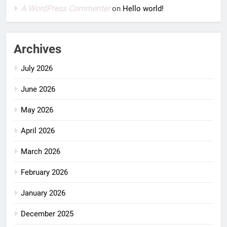
A WordPress Commenter
on
Hello world!
Archives
July 2026
June 2026
May 2026
April 2026
March 2026
February 2026
January 2026
December 2025