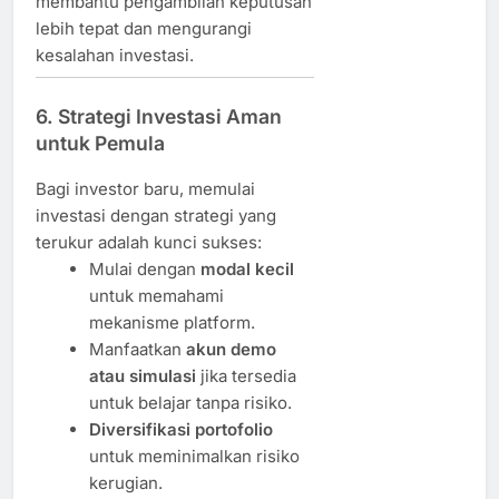
membantu pengambilan keputusan
lebih tepat dan mengurangi
kesalahan investasi.
6. Strategi Investasi Aman
untuk Pemula
Bagi investor baru, memulai
investasi dengan strategi yang
terukur adalah kunci sukses:
Mulai dengan
modal kecil
untuk memahami
mekanisme platform.
Manfaatkan
akun demo
atau simulasi
jika tersedia
untuk belajar tanpa risiko.
Diversifikasi portofolio
untuk meminimalkan risiko
kerugian.