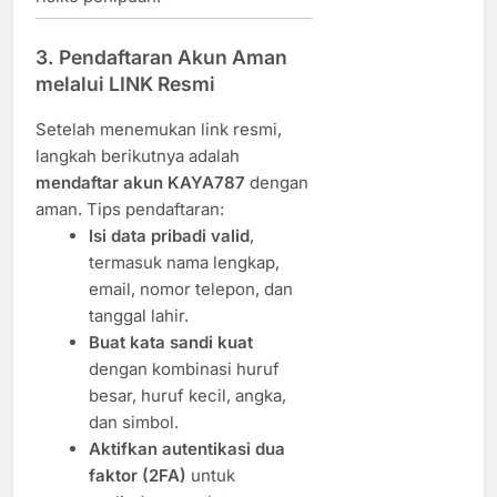
3. Pendaftaran Akun Aman
melalui LINK Resmi
Setelah menemukan link resmi,
langkah berikutnya adalah
mendaftar akun KAYA787
dengan
aman. Tips pendaftaran:
Isi data pribadi valid
,
termasuk nama lengkap,
email, nomor telepon, dan
tanggal lahir.
Buat kata sandi kuat
dengan kombinasi huruf
besar, huruf kecil, angka,
dan simbol.
Aktifkan autentikasi dua
faktor (2FA)
untuk