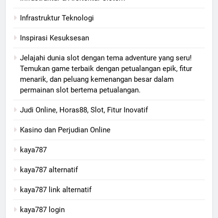
Infrastruktur Teknologi
Inspirasi Kesuksesan
Jelajahi dunia slot dengan tema adventure yang seru!
Temukan game terbaik dengan petualangan epik, fitur
menarik, dan peluang kemenangan besar dalam
permainan slot bertema petualangan.
Judi Online, Horas88, Slot, Fitur Inovatif
Kasino dan Perjudian Online
kaya787
kaya787 alternatif
kaya787 link alternatif
kaya787 login