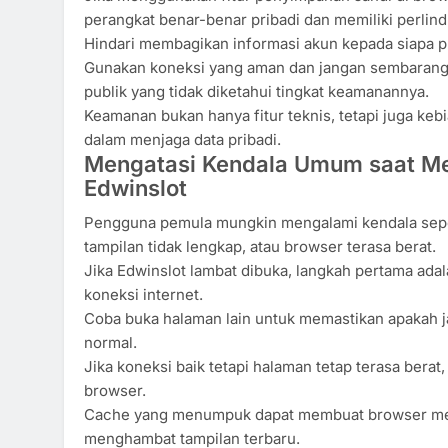
perangkat benar-benar pribadi dan memiliki perlin
Hindari membagikan informasi akun kepada siapa p
Gunakan koneksi yang aman dan jangan sembarang
publik yang tidak diketahui tingkat keamanannya.
Keamanan bukan hanya fitur teknis, tetapi juga ke
dalam menjaga data pribadi.
Mengatasi Kendala Umum saat 
Edwinslot
Pengguna pemula mungkin mengalami kendala sepe
tampilan tidak lengkap, atau browser terasa berat.
Jika Edwinslot lambat dibuka, langkah pertama ad
koneksi internet.
Coba buka halaman lain untuk memastikan apakah j
normal.
Jika koneksi baik tetapi halaman tetap terasa berat
browser.
Cache yang menumpuk dapat membuat browser me
menghambat tampilan terbaru.