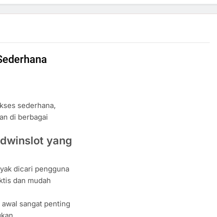
Sederhana
kses sederhana,
an di berbagai
dwinslot yang
nyak dicari pengguna
ktis dan mudah
 awal sangat penting
gkan.