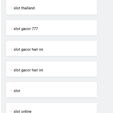
slot thailand
slot gacor 777
slot gacor hari ini
slot gacor hari ini
slot
slot online