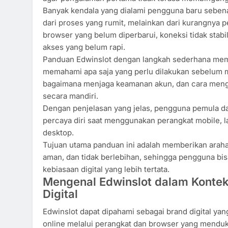
Banyak kendala yang dialami pengguna baru seben
dari proses yang rumit, melainkan dari kurangnya p
browser yang belum diperbarui, koneksi tidak stabil
akses yang belum rapi.
Panduan Edwinslot dengan langkah sederhana me
memahami apa saja yang perlu dilakukan sebelum
bagaimana menjaga keamanan akun, dan cara menga
secara mandiri.
Dengan penjelasan yang jelas, pengguna pemula da
percaya diri saat menggunakan perangkat mobile, l
desktop.
Tujuan utama panduan ini adalah memberikan arahan
aman, dan tidak berlebihan, sehingga pengguna b
kebiasaan digital yang lebih tertata.
Mengenal Edwinslot dalam Konte
Digital
Edwinslot dapat dipahami sebagai brand digital y
online melalui perangkat dan browser yang mendu