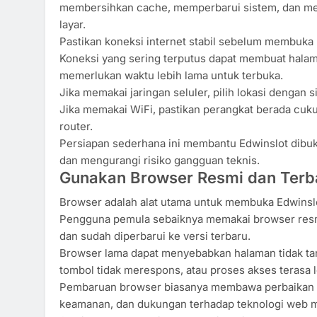
membersihkan cache, memperbarui sistem, dan me
layar.
Pastikan koneksi internet stabil sebelum membuka
Koneksi yang sering terputus dapat membuat halam
memerlukan waktu lebih lama untuk terbuka.
Jika memakai jaringan seluler, pilih lokasi dengan s
Jika memakai WiFi, pastikan perangkat berada cuk
router.
Persiapan sederhana ini membantu Edwinslot dibuk
dan mengurangi risiko gangguan teknis.
Gunakan Browser Resmi dan Terb
Browser adalah alat utama untuk membuka Edwinslo
Pengguna pemula sebaiknya memakai browser resmi
dan sudah diperbarui ke versi terbaru.
Browser lama dapat menyebabkan halaman tidak ta
tombol tidak merespons, atau proses akses terasa l
Pembaruan browser biasanya membawa perbaikan 
keamanan, dan dukungan terhadap teknologi web 