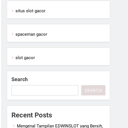
situs slot gacor
spaceman gacor
slot gacor
Search
SEARCH
Recent Posts
Mengenal Tampilan EDWINSLOT yang Bersih,