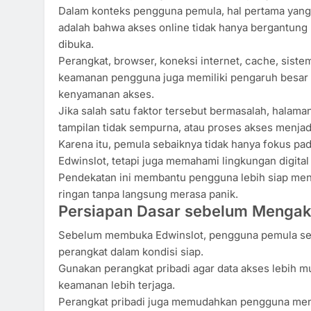
Dalam konteks pengguna pemula, hal pertama yang
adalah bahwa akses online tidak hanya bergantung
dibuka.
Perangkat, browser, koneksi internet, cache, siste
keamanan pengguna juga memiliki pengaruh besar
kenyamanan akses.
Jika salah satu faktor tersebut bermasalah, halaman
tampilan tidak sempurna, atau proses akses menjadi
Karena itu, pemula sebaiknya tidak hanya fokus p
Edwinslot, tetapi juga memahami lingkungan digital
Pendekatan ini membantu pengguna lebih siap me
ringan tanpa langsung merasa panik.
Persiapan Dasar sebelum Mengak
Sebelum membuka Edwinslot, pengguna pemula se
perangkat dalam kondisi siap.
Gunakan perangkat pribadi agar data akses lebih m
keamanan lebih terjaga.
Perangkat pribadi juga memudahkan pengguna men