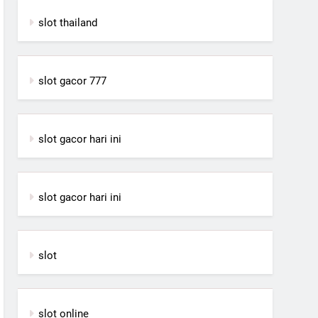
slot thailand
slot gacor 777
slot gacor hari ini
slot gacor hari ini
slot
slot online