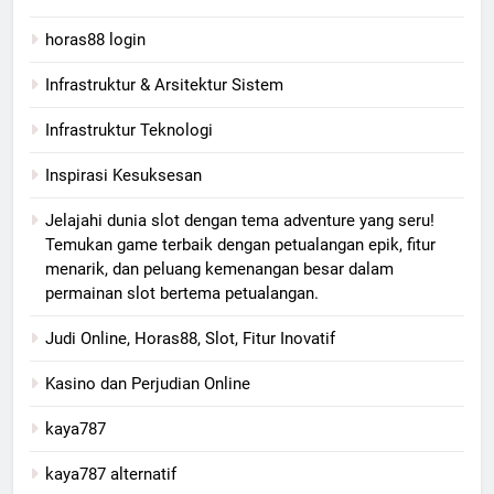
horas88 login
Infrastruktur & Arsitektur Sistem
Infrastruktur Teknologi
Inspirasi Kesuksesan
Jelajahi dunia slot dengan tema adventure yang seru!
Temukan game terbaik dengan petualangan epik, fitur
menarik, dan peluang kemenangan besar dalam
permainan slot bertema petualangan.
Judi Online, Horas88, Slot, Fitur Inovatif
Kasino dan Perjudian Online
kaya787
kaya787 alternatif