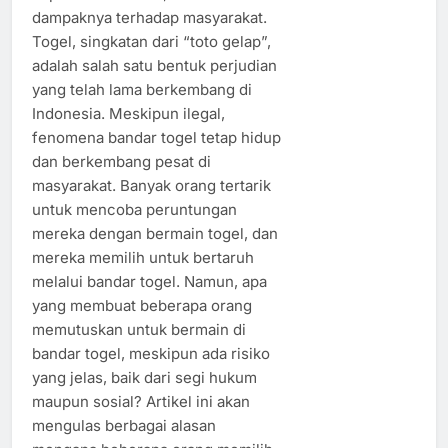
dampaknya terhadap masyarakat.
Togel, singkatan dari “toto gelap”,
adalah salah satu bentuk perjudian
yang telah lama berkembang di
Indonesia. Meskipun ilegal,
fenomena bandar togel tetap hidup
dan berkembang pesat di
masyarakat. Banyak orang tertarik
untuk mencoba peruntungan
mereka dengan bermain togel, dan
mereka memilih untuk bertaruh
melalui bandar togel. Namun, apa
yang membuat beberapa orang
memutuskan untuk bermain di
bandar togel, meskipun ada risiko
yang jelas, baik dari segi hukum
maupun sosial? Artikel ini akan
mengulas berbagai alasan