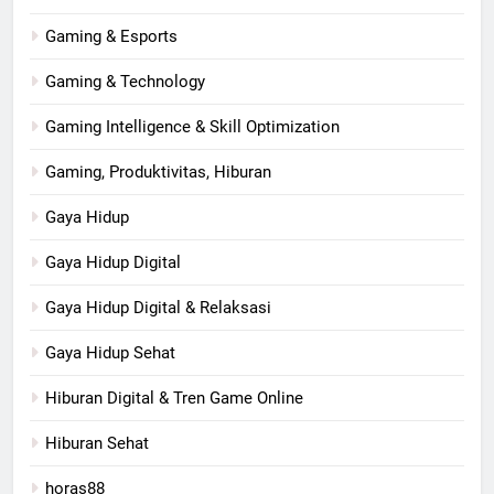
Gaming & Esports
Gaming & Technology
Gaming Intelligence & Skill Optimization
Gaming, Produktivitas, Hiburan
Gaya Hidup
Gaya Hidup Digital
Gaya Hidup Digital & Relaksasi
Gaya Hidup Sehat
Hiburan Digital & Tren Game Online
Hiburan Sehat
horas88