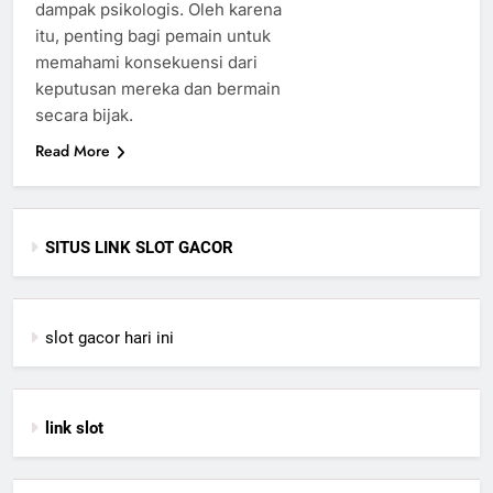
dampak psikologis. Oleh karena
itu, penting bagi pemain untuk
memahami konsekuensi dari
keputusan mereka dan bermain
secara bijak.
Read More
SITUS LINK SLOT GACOR
slot gacor hari ini
link slot