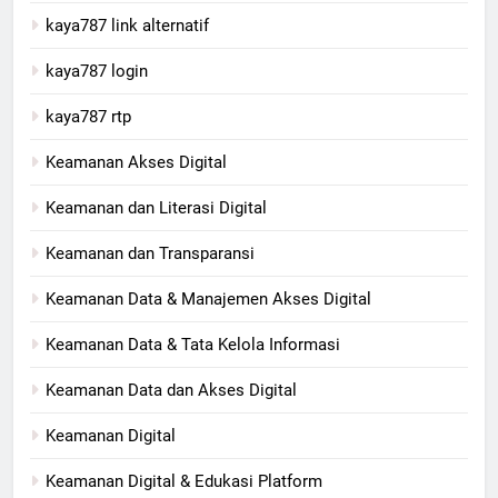
kaya787 link alternatif
kaya787 login
kaya787 rtp
Keamanan Akses Digital
Keamanan dan Literasi Digital
Keamanan dan Transparansi
Keamanan Data & Manajemen Akses Digital
Keamanan Data & Tata Kelola Informasi
Keamanan Data dan Akses Digital
Keamanan Digital
Keamanan Digital & Edukasi Platform