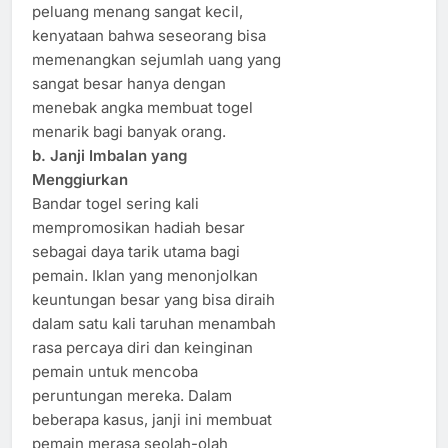
peluang menang sangat kecil,
kenyataan bahwa seseorang bisa
memenangkan sejumlah uang yang
sangat besar hanya dengan
menebak angka membuat togel
menarik bagi banyak orang.
b. Janji Imbalan yang
Menggiurkan
Bandar togel sering kali
mempromosikan hadiah besar
sebagai daya tarik utama bagi
pemain. Iklan yang menonjolkan
keuntungan besar yang bisa diraih
dalam satu kali taruhan menambah
rasa percaya diri dan keinginan
pemain untuk mencoba
peruntungan mereka. Dalam
beberapa kasus, janji ini membuat
pemain merasa seolah-olah