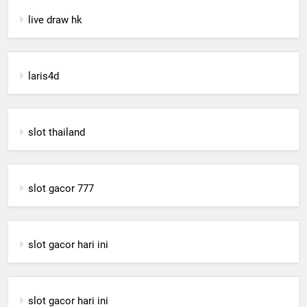
live draw hk
laris4d
slot thailand
slot gacor 777
slot gacor hari ini
slot gacor hari ini