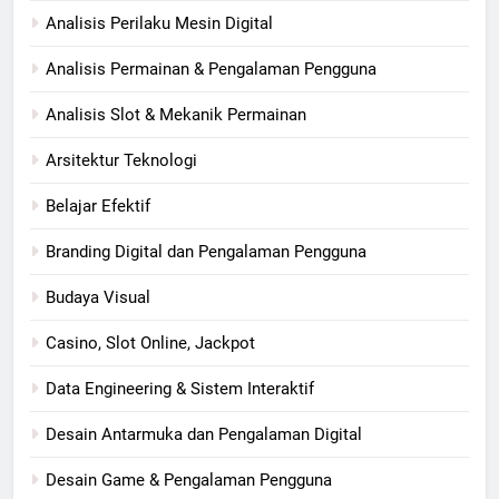
Analisis Perilaku Mesin Digital
Analisis Permainan & Pengalaman Pengguna
Analisis Slot & Mekanik Permainan
Arsitektur Teknologi
Belajar Efektif
Branding Digital dan Pengalaman Pengguna
Budaya Visual
Casino, Slot Online, Jackpot
Data Engineering & Sistem Interaktif
Desain Antarmuka dan Pengalaman Digital
Desain Game & Pengalaman Pengguna