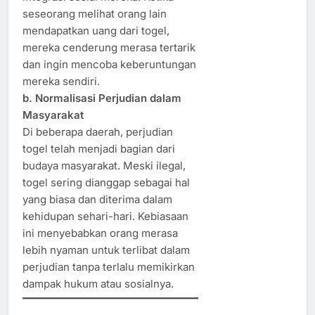
seseorang melihat orang lain
mendapatkan uang dari togel,
mereka cenderung merasa tertarik
dan ingin mencoba keberuntungan
mereka sendiri.
b. Normalisasi Perjudian dalam
Masyarakat
Di beberapa daerah, perjudian
togel telah menjadi bagian dari
budaya masyarakat. Meski ilegal,
togel sering dianggap sebagai hal
yang biasa dan diterima dalam
kehidupan sehari-hari. Kebiasaan
ini menyebabkan orang merasa
lebih nyaman untuk terlibat dalam
perjudian tanpa terlalu memikirkan
dampak hukum atau sosialnya.