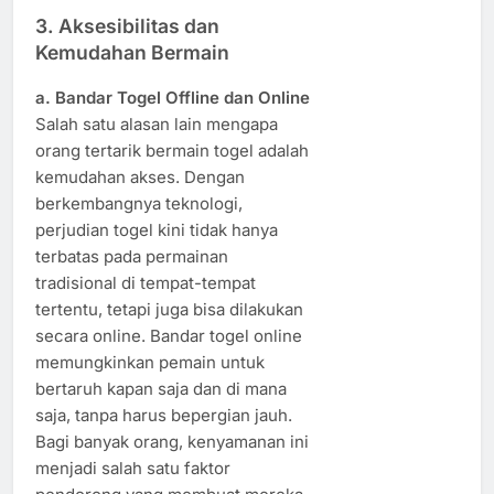
3. Aksesibilitas dan
Kemudahan Bermain
a. Bandar Togel Offline dan Online
Salah satu alasan lain mengapa
orang tertarik bermain togel adalah
kemudahan akses. Dengan
berkembangnya teknologi,
perjudian togel kini tidak hanya
terbatas pada permainan
tradisional di tempat-tempat
tertentu, tetapi juga bisa dilakukan
secara online. Bandar togel online
memungkinkan pemain untuk
bertaruh kapan saja dan di mana
saja, tanpa harus bepergian jauh.
Bagi banyak orang, kenyamanan ini
menjadi salah satu faktor