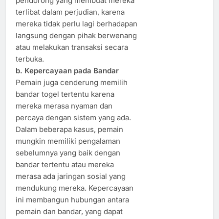
pendorong yang membuat mereka
terlibat dalam perjudian, karena
mereka tidak perlu lagi berhadapan
langsung dengan pihak berwenang
atau melakukan transaksi secara
terbuka.
b. Kepercayaan pada Bandar
Pemain juga cenderung memilih
bandar togel tertentu karena
mereka merasa nyaman dan
percaya dengan sistem yang ada.
Dalam beberapa kasus, pemain
mungkin memiliki pengalaman
sebelumnya yang baik dengan
bandar tertentu atau mereka
merasa ada jaringan sosial yang
mendukung mereka. Kepercayaan
ini membangun hubungan antara
pemain dan bandar, yang dapat