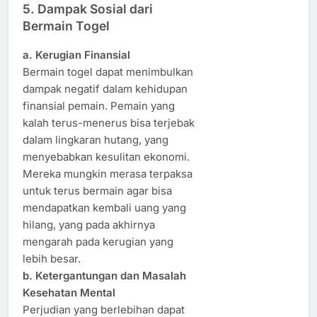
5. Dampak Sosial dari
Bermain Togel
a. Kerugian Finansial
Bermain togel dapat menimbulkan
dampak negatif dalam kehidupan
finansial pemain. Pemain yang
kalah terus-menerus bisa terjebak
dalam lingkaran hutang, yang
menyebabkan kesulitan ekonomi.
Mereka mungkin merasa terpaksa
untuk terus bermain agar bisa
mendapatkan kembali uang yang
hilang, yang pada akhirnya
mengarah pada kerugian yang
lebih besar.
b. Ketergantungan dan Masalah
Kesehatan Mental
Perjudian yang berlebihan dapat