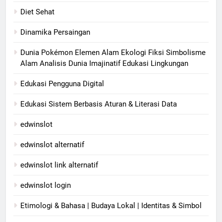
Diet Sehat
Dinamika Persaingan
Dunia Pokémon Elemen Alam Ekologi Fiksi Simbolisme
Alam Analisis Dunia Imajinatif Edukasi Lingkungan
Edukasi Pengguna Digital
Edukasi Sistem Berbasis Aturan & Literasi Data
edwinslot
edwinslot alternatif
edwinslot link alternatif
edwinslot login
Etimologi & Bahasa | Budaya Lokal | Identitas & Simbol