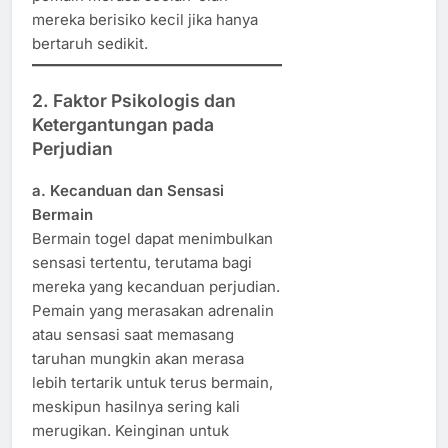
mereka berisiko kecil jika hanya
bertaruh sedikit.
2. Faktor Psikologis dan
Ketergantungan pada
Perjudian
a. Kecanduan dan Sensasi
Bermain
Bermain togel dapat menimbulkan
sensasi tertentu, terutama bagi
mereka yang kecanduan perjudian.
Pemain yang merasakan adrenalin
atau sensasi saat memasang
taruhan mungkin akan merasa
lebih tertarik untuk terus bermain,
meskipun hasilnya sering kali
merugikan. Keinginan untuk