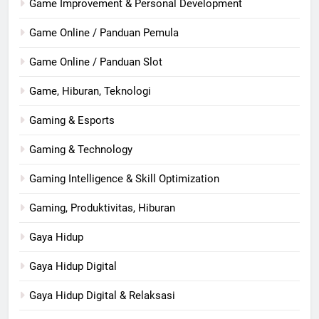
Game Improvement & Personal Development
Game Online / Panduan Pemula
Game Online / Panduan Slot
Game, Hiburan, Teknologi
Gaming & Esports
Gaming & Technology
Gaming Intelligence & Skill Optimization
Gaming, Produktivitas, Hiburan
Gaya Hidup
Gaya Hidup Digital
Gaya Hidup Digital & Relaksasi