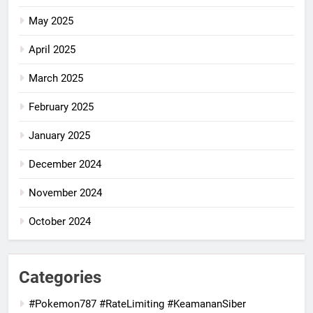
May 2025
April 2025
March 2025
February 2025
January 2025
December 2024
November 2024
October 2024
Categories
#Pokemon787 #RateLimiting #KeamananSiber