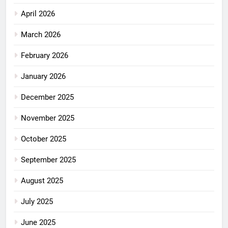
April 2026
March 2026
February 2026
January 2026
December 2025
November 2025
October 2025
September 2025
August 2025
July 2025
June 2025