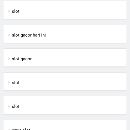
slot
slot gacor hari ini
slot gacor
slot
slot