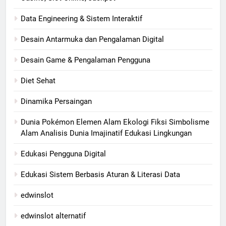
Data Engineering & Sistem Interaktif
Desain Antarmuka dan Pengalaman Digital
Desain Game & Pengalaman Pengguna
Diet Sehat
Dinamika Persaingan
Dunia Pokémon Elemen Alam Ekologi Fiksi Simbolisme
Alam Analisis Dunia Imajinatif Edukasi Lingkungan
Edukasi Pengguna Digital
Edukasi Sistem Berbasis Aturan & Literasi Data
edwinslot
edwinslot alternatif