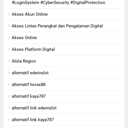
#LoginSystem #CyberSecurity #DigitalProtection
Akses Akun Online
Akses Lintas Perangkat dan Pengalaman Digital
Akses Online
Akses Platform Digital
Alola Region
alternatif edwinslot
alternatif horas88
alternatif kaya787
alternatif link edwinslot
alternatif link kaya787