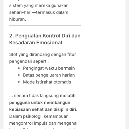
sistem yang mereka gunakan
sehari-hari—termasuk dalam
hiburan.
2.
Penguatan Kontrol Diri dan
Kesadaran Emosional
Slot yang dirancang dengan fitur
pengendali seperti:
Pengingat waktu bermain
Batas pengeluaran harian
Mode istirahat otomatis
… secara tidak langsung
melatih
pengguna untuk membangun
kebiasaan sehat dan disiplin diri
.
Dalam psikologi, kemampuan
mengontrol impuls dan mengenali