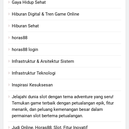
Gaya Hidup Sehat
Hiburan Digital & Tren Game Online
Hiburan Sehat
horas88
horas88 login
Infrastruktur & Arsitektur Sistem
Infrastruktur Teknologi
Inspirasi Kesuksesan
Jelajahi dunia slot dengan tema adventure yang seru!
Temukan game terbaik dengan petualangan epik, fitur
menarik, dan peluang kemenangan besar dalam
permainan slot bertema petualangan.
Judi Online, Horas88, Slot, Fitur Inovatif