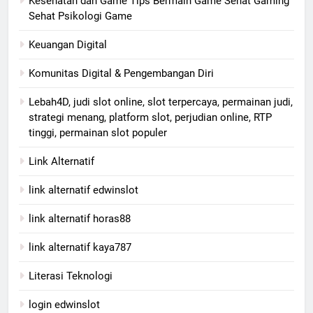
Kesehatan dan Game Tips Bermain Game Sehat Gaming
Sehat Psikologi Game
Keuangan Digital
Komunitas Digital & Pengembangan Diri
Lebah4D, judi slot online, slot terpercaya, permainan judi,
strategi menang, platform slot, perjudian online, RTP
tinggi, permainan slot populer
Link Alternatif
link alternatif edwinslot
link alternatif horas88
link alternatif kaya787
Literasi Teknologi
login edwinslot