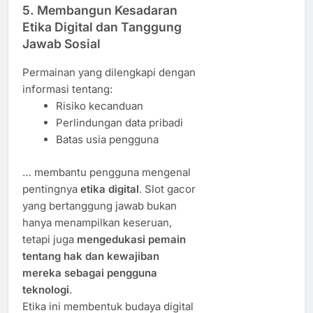
5.
Membangun Kesadaran
Etika Digital dan Tanggung
Jawab Sosial
Permainan yang dilengkapi dengan
informasi tentang:
Risiko kecanduan
Perlindungan data pribadi
Batas usia pengguna
… membantu pengguna mengenal
pentingnya
etika digital
. Slot gacor
yang bertanggung jawab bukan
hanya menampilkan keseruan,
tetapi juga
mengedukasi pemain
tentang hak dan kewajiban
mereka sebagai pengguna
teknologi
.
Etika ini membentuk budaya digital