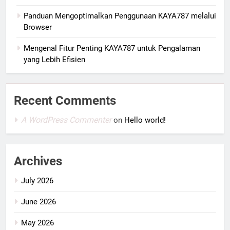
Panduan Mengoptimalkan Penggunaan KAYA787 melalui
Browser
Mengenal Fitur Penting KAYA787 untuk Pengalaman
yang Lebih Efisien
Recent Comments
A WordPress Commenter
on
Hello world!
Archives
July 2026
June 2026
May 2026