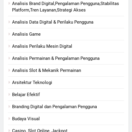
Analisis Brand Digital,Pengalaman Pengguna,Stabilitas
Platform,Tren Layanan,Strategi Akses
Analisis Data Digital & Perilaku Pengguna
Analisis Game
Analisis Perilaku Mesin Digital
Analisis Permainan & Pengalaman Pengguna
Analisis Slot & Mekanik Permainan
Arsitektur Teknologi
Belajar Efektif
Branding Digital dan Pengalaman Pengguna
Budaya Visual
Casino, Slot Online, Jackpot