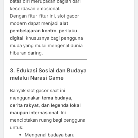
batas diri merupakan bagian dari
kecerdasan emosional.
Dengan fitur-fitur ini, slot gacor
modern dapat menjadi
alat
pembelajaran kontrol perilaku
digital
, khususnya bagi pengguna
muda yang mulai mengenal dunia
hiburan daring.
3.
Edukasi Sosial dan Budaya
melalui Narasi Game
Banyak slot gacor saat ini
menggunakan
tema budaya,
cerita rakyat, dan legenda lokal
maupun internasional
. Ini
menciptakan ruang bagi pengguna
untuk:
Mengenal budaya baru