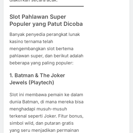
Slot Pahlawan Super
Populer yang Patut Dicoba
Banyak penyedia perangkat lunak
kasino ternama telah
mengembangkan slot bertema
pahlawan super, dan berikut adalah
beberapa yang paling populer:
1.
Batman & The Joker
Jewels (Playtech)
Slot ini membawa pemain ke dalam
dunia Batman, di mana mereka bisa
menghadapi musuh-musuh
terkenal seperti Joker. Fitur bonus,
simbol wild, dan putaran gratis
yang seru menjadikan permainan