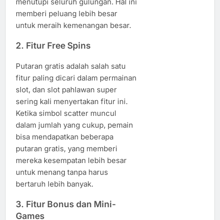
menutupi seluruh gulungan. Hal ini
memberi peluang lebih besar
untuk meraih kemenangan besar.
2.
Fitur Free Spins
Putaran gratis adalah salah satu
fitur paling dicari dalam permainan
slot, dan slot pahlawan super
sering kali menyertakan fitur ini.
Ketika simbol scatter muncul
dalam jumlah yang cukup, pemain
bisa mendapatkan beberapa
putaran gratis, yang memberi
mereka kesempatan lebih besar
untuk menang tanpa harus
bertaruh lebih banyak.
3.
Fitur Bonus dan Mini-
Games