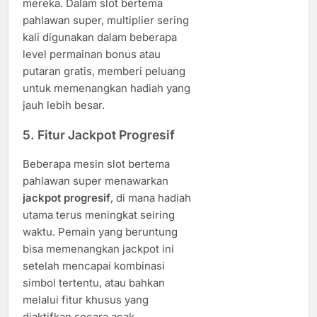
mereka. Dalam slot bertema
pahlawan super, multiplier sering
kali digunakan dalam beberapa
level permainan bonus atau
putaran gratis, memberi peluang
untuk memenangkan hadiah yang
jauh lebih besar.
5.
Fitur Jackpot Progresif
Beberapa mesin slot bertema
pahlawan super menawarkan
jackpot progresif
, di mana hadiah
utama terus meningkat seiring
waktu. Pemain yang beruntung
bisa memenangkan jackpot ini
setelah mencapai kombinasi
simbol tertentu, atau bahkan
melalui fitur khusus yang
diaktifkan secara acak.