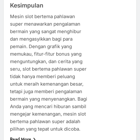
Kesimpulan
Mesin slot bertema pahlawan
super menawarkan pengalaman
bermain yang sangat menghibur
dan mengasyikkan bagi para
pemain. Dengan grafik yang
memukau, fitur-fitur bonus yang
menguntungkan, dan cerita yang
seru, slot bertema pahlawan super
tidak hanya memberi peluang
untuk meraih kemenangan besar,
tetapi juga memberi pengalaman
bermain yang menyenangkan. Bagi
Anda yang mencari hiburan sambil
mengejar kemenangan, mesin slot
bertema pahlawan super adalah
pilihan yang tepat untuk dicoba.
Read More