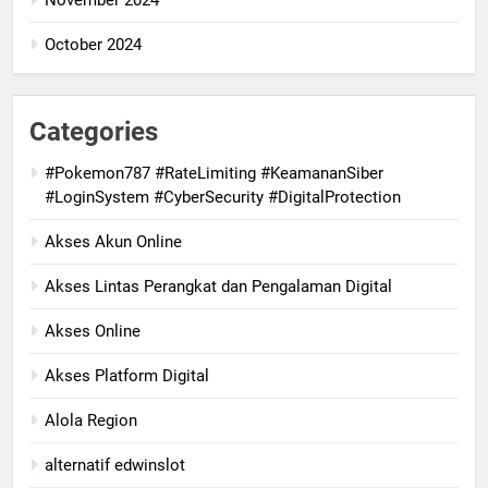
October 2024
Categories
#Pokemon787 #RateLimiting #KeamananSiber
#LoginSystem #CyberSecurity #DigitalProtection
Akses Akun Online
Akses Lintas Perangkat dan Pengalaman Digital
Akses Online
Akses Platform Digital
Alola Region
alternatif edwinslot