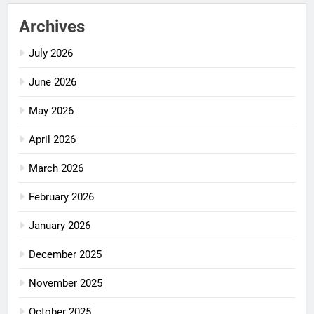
Archives
July 2026
June 2026
May 2026
April 2026
March 2026
February 2026
January 2026
December 2025
November 2025
October 2025