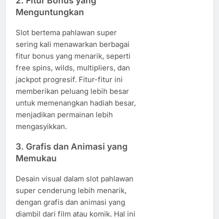
2.
Fitur Bonus yang
Menguntungkan
Slot bertema pahlawan super
sering kali menawarkan berbagai
fitur bonus yang menarik, seperti
free spins, wilds, multipliers, dan
jackpot progresif. Fitur-fitur ini
memberikan peluang lebih besar
untuk memenangkan hadiah besar,
menjadikan permainan lebih
mengasyikkan.
3.
Grafis dan Animasi yang
Memukau
Desain visual dalam slot pahlawan
super cenderung lebih menarik,
dengan grafis dan animasi yang
diambil dari film atau komik. Hal ini