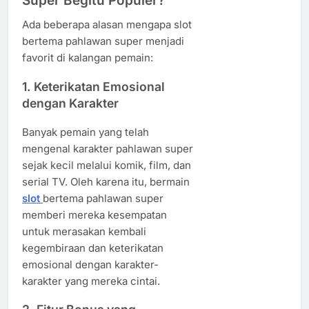
Super Begitu Populer?
Ada beberapa alasan mengapa slot
bertema pahlawan super menjadi
favorit di kalangan pemain:
1.
Keterikatan Emosional
dengan Karakter
Banyak pemain yang telah
mengenal karakter pahlawan super
sejak kecil melalui komik, film, dan
serial TV. Oleh karena itu, bermain
slot
bertema pahlawan super
memberi mereka kesempatan
untuk merasakan kembali
kegembiraan dan keterikatan
emosional dengan karakter-
karakter yang mereka cintai.