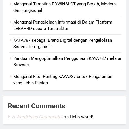
Mengenal Tampilan EDWINSLOT yang Bersih, Modern,
dan Fungsional
Mengenal Pengelolaan Informasi di Dalam Platform
LEBAH4D secara Terstruktur
KAYA787 sebagai Brand Digital dengan Pengelolaan
Sistem Terorganisir
Panduan Mengoptimalkan Penggunaan KAYA787 melalui
Browser
Mengenal Fitur Penting KAYA787 untuk Pengalaman
yang Lebih Efisien
Recent Comments
A WordPress Commenter
on
Hello world!