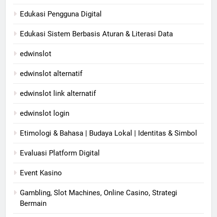
Edukasi Pengguna Digital
Edukasi Sistem Berbasis Aturan & Literasi Data
edwinslot
edwinslot alternatif
edwinslot link alternatif
edwinslot login
Etimologi & Bahasa | Budaya Lokal | Identitas & Simbol
Evaluasi Platform Digital
Event Kasino
Gambling, Slot Machines, Online Casino, Strategi
Bermain