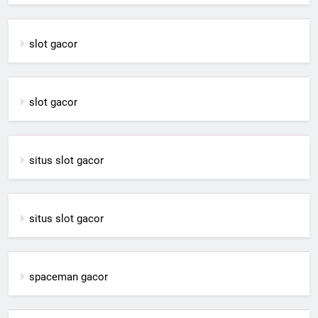
slot gacor
slot gacor
situs slot gacor
situs slot gacor
spaceman gacor