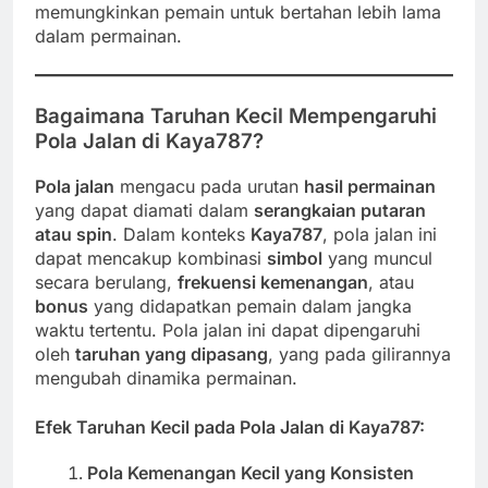
memungkinkan pemain untuk bertahan lebih lama
dalam permainan.
Bagaimana Taruhan Kecil Mempengaruhi
Pola Jalan di Kaya787?
Pola jalan
mengacu pada urutan
hasil permainan
yang dapat diamati dalam
serangkaian putaran
atau spin
. Dalam konteks
Kaya787
, pola jalan ini
dapat mencakup kombinasi
simbol
yang muncul
secara berulang,
frekuensi kemenangan
, atau
bonus
yang didapatkan pemain dalam jangka
waktu tertentu. Pola jalan ini dapat dipengaruhi
oleh
taruhan yang dipasang
, yang pada gilirannya
mengubah dinamika permainan.
Efek Taruhan Kecil pada Pola Jalan di Kaya787:
Pola Kemenangan Kecil yang Konsisten