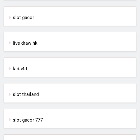
slot gacor
live draw hk
laris4d
slot thailand
slot gacor 777