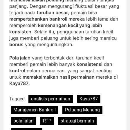
panjang. Dengan mengurangi fluktuasi besar yang
terjadi pada
taruhan besar
, pemain bisa
mempertahankan bankroll mereka
lebih lama dan
memperoleh
kemenangan kecil yang lebih
konsisten
. Selain itu, penggunaan taruhan kecil
juga memberi peluang untuk lebih sering memicu
bonus
yang menguntungkan.
Pola jalan
yang terbentuk dari taruhan kecil
memberi pemain lebih banyak
konsistensi
dan
kontrol
dalam permainan, yang sangat penting
untuk
memaksimalkan hasil permainan
mereka di
Kaya787
.
Tagged:
analisis permainan
Kaya787
Manajemen Bankroll
Peluang Menang
pola jalan
RTP
strategi bermain