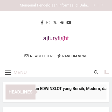
Skip
KAYA787 sebagai Brand Digital dengan
to
Pengelolaan Sistem Terorganisir
content
Panduan Mengoptimalkan Penggunaan KAYA787
melalui Browser
Mengenal Tampilan EDWINSLOT yang Bersih,
Modern, dan Fungsional
Mengenal Pengelolaan Informasi di Dalam
Platform LEBAH4D secara Terstruktur
AJ Fury Fight
KAYA787 sebagai Brand Digital dengan
Bergabunglah Dalam Pelatihan Dan
Pengelolaan Sistem Terorganisir
NEWSLETTER
RANDOM NEWS
Kompetisi Tinju Di AJ Fury Fight. Untuk
Panduan Mengoptimalkan Penggunaan KAYA787
melalui Browser
Atlet Dan Penggemar Olahraga Tinju.
MENU
ngenal Tampilan EDWINSLOT yang Bersih, Modern, dan Fung
HEADLINES
Weeks Ago