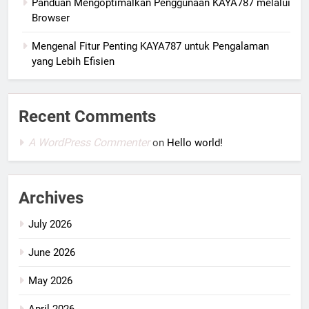
Panduan Mengoptimalkan Penggunaan KAYA787 melalui
Browser
Mengenal Fitur Penting KAYA787 untuk Pengalaman
yang Lebih Efisien
Recent Comments
A WordPress Commenter
on
Hello world!
Archives
July 2026
June 2026
May 2026
April 2026