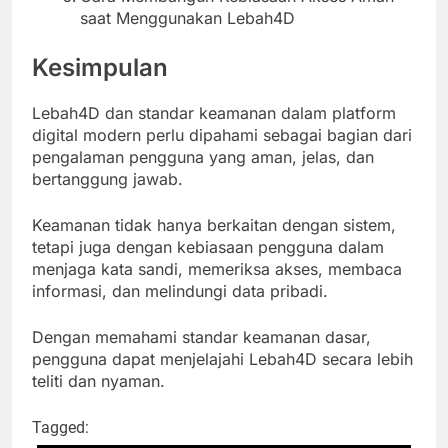
saat Menggunakan Lebah4D
Kesimpulan
Lebah4D dan standar keamanan dalam platform
digital modern perlu dipahami sebagai bagian dari
pengalaman pengguna yang aman, jelas, dan
bertanggung jawab.
Keamanan tidak hanya berkaitan dengan sistem,
tetapi juga dengan kebiasaan pengguna dalam
menjaga kata sandi, memeriksa akses, membaca
informasi, dan melindungi data pribadi.
Dengan memahami standar keamanan dasar,
pengguna dapat menjelajahi Lebah4D secara lebih
teliti dan nyaman.
Tagged: