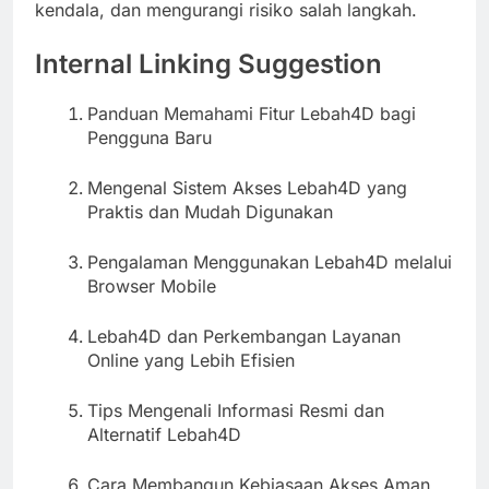
kendala, dan mengurangi risiko salah langkah.
Internal Linking Suggestion
Panduan Memahami Fitur Lebah4D bagi
Pengguna Baru
Mengenal Sistem Akses Lebah4D yang
Praktis dan Mudah Digunakan
Pengalaman Menggunakan Lebah4D melalui
Browser Mobile
Lebah4D dan Perkembangan Layanan
Online yang Lebih Efisien
Tips Mengenali Informasi Resmi dan
Alternatif Lebah4D
Cara Membangun Kebiasaan Akses Aman