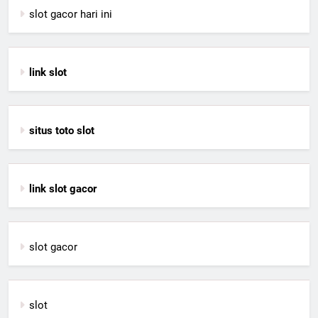
slot gacor hari ini
link slot
situs toto slot
link slot gacor
slot gacor
slot