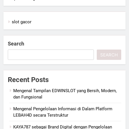
slot gacor
Search
SEARCH
Recent Posts
Mengenal Tampilan EDWINSLOT yang Bersih, Modern,
dan Fungsional
Mengenal Pengelolaan Informasi di Dalam Platform
LEBAH4D secara Terstruktur
KAYA787 sebagai Brand Digital dengan Pengelolaan