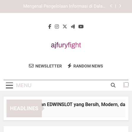
Skip
KAYA787 sebagai Brand Digital dengan
to
Pengelolaan Sistem Terorganisir
content
Panduan Mengoptimalkan Penggunaan KAYA787
melalui Browser
Mengenal Tampilan EDWINSLOT yang Bersih,
Modern, dan Fungsional
Mengenal Pengelolaan Informasi di Dalam
Platform LEBAH4D secara Terstruktur
AJ Fury Fight
KAYA787 sebagai Brand Digital dengan
Bergabunglah Dalam Pelatihan Dan
Pengelolaan Sistem Terorganisir
NEWSLETTER
RANDOM NEWS
Kompetisi Tinju Di AJ Fury Fight. Untuk
Panduan Mengoptimalkan Penggunaan KAYA787
melalui Browser
Atlet Dan Penggemar Olahraga Tinju.
MENU
ngenal Tampilan EDWINSLOT yang Bersih, Modern, dan Fungs
HEADLINES
Weeks Ago