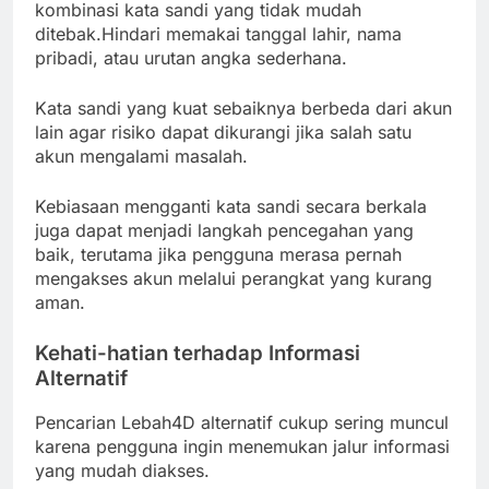
kombinasi kata sandi yang tidak mudah
ditebak.Hindari memakai tanggal lahir, nama
pribadi, atau urutan angka sederhana.
Kata sandi yang kuat sebaiknya berbeda dari akun
lain agar risiko dapat dikurangi jika salah satu
akun mengalami masalah.
Kebiasaan mengganti kata sandi secara berkala
juga dapat menjadi langkah pencegahan yang
baik, terutama jika pengguna merasa pernah
mengakses akun melalui perangkat yang kurang
aman.
Kehati-hatian terhadap Informasi
Alternatif
Pencarian Lebah4D alternatif cukup sering muncul
karena pengguna ingin menemukan jalur informasi
yang mudah diakses.