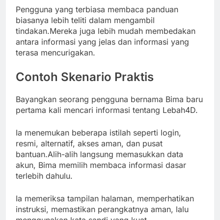
Pengguna yang terbiasa membaca panduan
biasanya lebih teliti dalam mengambil
tindakan.Mereka juga lebih mudah membedakan
antara informasi yang jelas dan informasi yang
terasa mencurigakan.
Contoh Skenario Praktis
Bayangkan seorang pengguna bernama Bima baru
pertama kali mencari informasi tentang Lebah4D.
Ia menemukan beberapa istilah seperti login,
resmi, alternatif, akses aman, dan pusat
bantuan.Alih-alih langsung memasukkan data
akun, Bima memilih membaca informasi dasar
terlebih dahulu.
Ia memeriksa tampilan halaman, memperhatikan
instruksi, memastikan perangkatnya aman, lalu