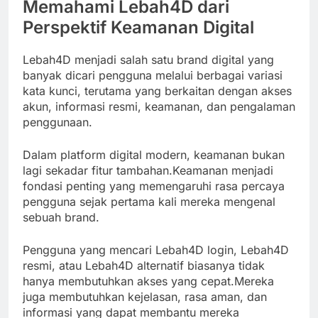
Memahami Lebah4D dari
Perspektif Keamanan Digital
Lebah4D menjadi salah satu brand digital yang
banyak dicari pengguna melalui berbagai variasi
kata kunci, terutama yang berkaitan dengan akses
akun, informasi resmi, keamanan, dan pengalaman
penggunaan.
Dalam platform digital modern, keamanan bukan
lagi sekadar fitur tambahan.Keamanan menjadi
fondasi penting yang memengaruhi rasa percaya
pengguna sejak pertama kali mereka mengenal
sebuah brand.
Pengguna yang mencari Lebah4D login, Lebah4D
resmi, atau Lebah4D alternatif biasanya tidak
hanya membutuhkan akses yang cepat.Mereka
juga membutuhkan kejelasan, rasa aman, dan
informasi yang dapat membantu mereka