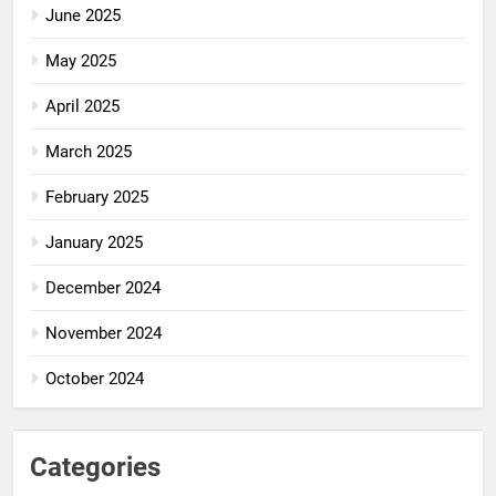
June 2025
May 2025
April 2025
March 2025
February 2025
January 2025
December 2024
November 2024
October 2024
Categories