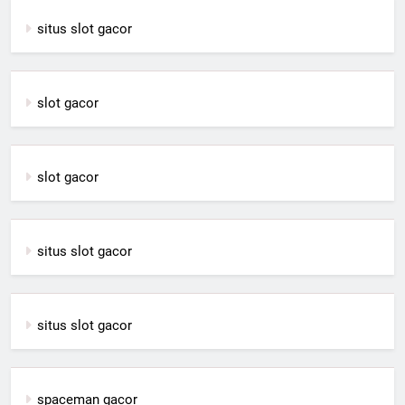
situs slot gacor
slot gacor
slot gacor
situs slot gacor
situs slot gacor
spaceman gacor