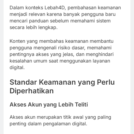
Dalam konteks Lebah4D, pembahasan keamanan
menjadi relevan karena banyak pengguna baru
mencari panduan sebelum memahami sistem
secara lebih lengkap.
Konten yang membahas keamanan membantu
pengguna mengenali risiko dasar, memahami
pentingnya akses yang jelas, dan menghindari
kesalahan umum saat menggunakan layanan
digital.
Standar Keamanan yang Perlu
Diperhatikan
Akses Akun yang Lebih Teliti
Akses akun merupakan titik awal yang paling
penting dalam pengalaman digital.