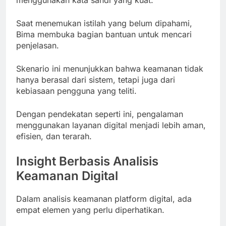
menggunakan kata sandi yang kuat.
Saat menemukan istilah yang belum dipahami,
Bima membuka bagian bantuan untuk mencari
penjelasan.
Skenario ini menunjukkan bahwa keamanan tidak
hanya berasal dari sistem, tetapi juga dari
kebiasaan pengguna yang teliti.
Dengan pendekatan seperti ini, pengalaman
menggunakan layanan digital menjadi lebih aman,
efisien, dan terarah.
Insight Berbasis Analisis
Keamanan Digital
Dalam analisis keamanan platform digital, ada
empat elemen yang perlu diperhatikan.