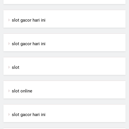
slot gacor hari ini
slot gacor hari ini
slot
slot online
slot gacor hari ini