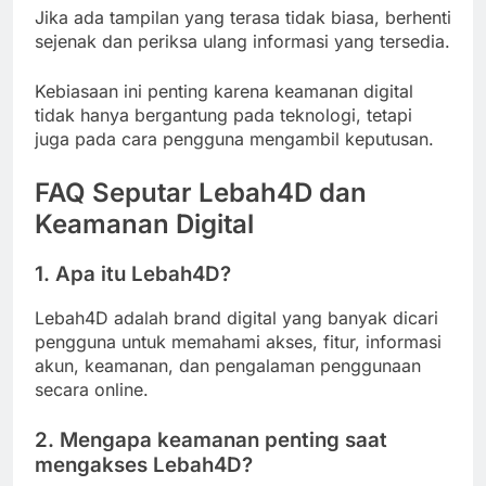
Jika ada tampilan yang terasa tidak biasa, berhenti
sejenak dan periksa ulang informasi yang tersedia.
Kebiasaan ini penting karena keamanan digital
tidak hanya bergantung pada teknologi, tetapi
juga pada cara pengguna mengambil keputusan.
FAQ Seputar Lebah4D dan
Keamanan Digital
1. Apa itu Lebah4D?
Lebah4D adalah brand digital yang banyak dicari
pengguna untuk memahami akses, fitur, informasi
akun, keamanan, dan pengalaman penggunaan
secara online.
2. Mengapa keamanan penting saat
mengakses Lebah4D?