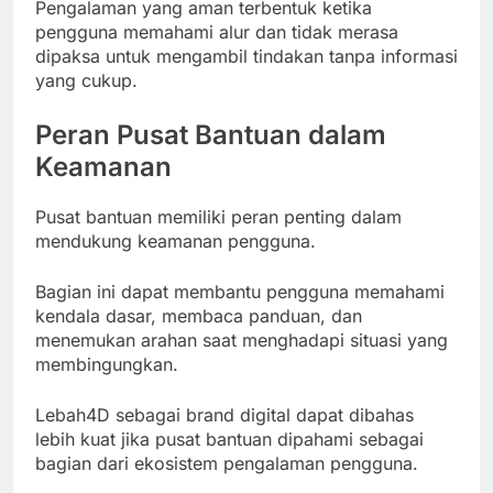
Pengalaman yang aman terbentuk ketika
pengguna memahami alur dan tidak merasa
dipaksa untuk mengambil tindakan tanpa informasi
yang cukup.
Peran Pusat Bantuan dalam
Keamanan
Pusat bantuan memiliki peran penting dalam
mendukung keamanan pengguna.
Bagian ini dapat membantu pengguna memahami
kendala dasar, membaca panduan, dan
menemukan arahan saat menghadapi situasi yang
membingungkan.
Lebah4D sebagai brand digital dapat dibahas
lebih kuat jika pusat bantuan dipahami sebagai
bagian dari ekosistem pengalaman pengguna.