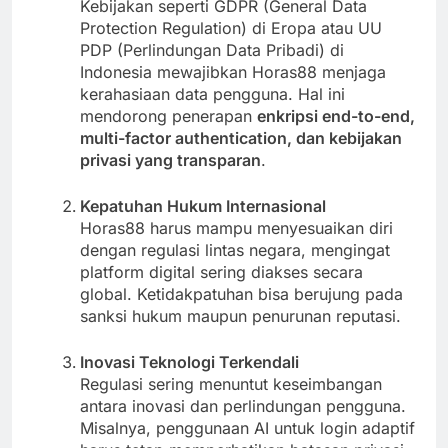
Kebijakan seperti GDPR (General Data
Protection Regulation) di Eropa atau UU
PDP (Perlindungan Data Pribadi) di
Indonesia mewajibkan Horas88 menjaga
kerahasiaan data pengguna. Hal ini
mendorong penerapan
enkripsi end-to-end,
multi-factor authentication, dan kebijakan
privasi yang transparan
.
Kepatuhan Hukum Internasional
Horas88 harus mampu menyesuaikan diri
dengan regulasi lintas negara, mengingat
platform digital sering diakses secara
global. Ketidakpatuhan bisa berujung pada
sanksi hukum maupun penurunan reputasi.
Inovasi Teknologi Terkendali
Regulasi sering menuntut keseimbangan
antara inovasi dan perlindungan pengguna.
Misalnya, penggunaan AI untuk login adaptif