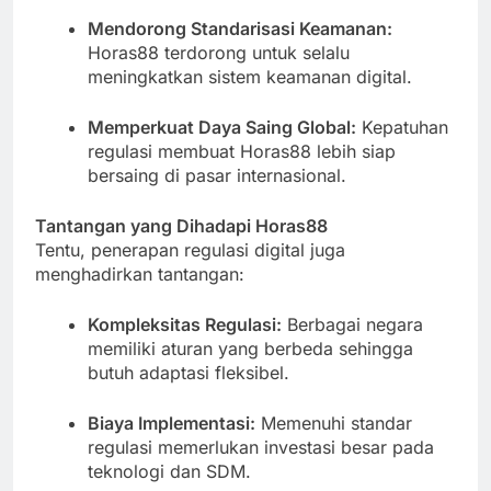
Mendorong Standarisasi Keamanan:
Horas88 terdorong untuk selalu
meningkatkan sistem keamanan digital.
Memperkuat Daya Saing Global:
Kepatuhan
regulasi membuat Horas88 lebih siap
bersaing di pasar internasional.
Tantangan yang Dihadapi Horas88
Tentu, penerapan regulasi digital juga
menghadirkan tantangan:
Kompleksitas Regulasi:
Berbagai negara
memiliki aturan yang berbeda sehingga
butuh adaptasi fleksibel.
Biaya Implementasi:
Memenuhi standar
regulasi memerlukan investasi besar pada
teknologi dan SDM.