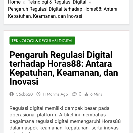
Home
Teknologi & Regulasi Digital
Pengaruh Regulasi Digital terhadap Horas88: Antara
Kepatuhan, Keamanan, dan Inovasi
TEKNOLOGI & REGULASI DIGITAL
Pengaruh Regulasi Digital
terhadap Horas88: Antara
Kepatuhan, Keamanan, dan
Inovasi
0
C5cbb20
11 Months Ago
6 Mins
Regulasi digital memiliki dampak besar pada
operasional platform. Artikel ini membahas
bagaimana regulasi digital memengaruhi Horas88
dalam aspek keamanan, kepatuhan, serta inovasi