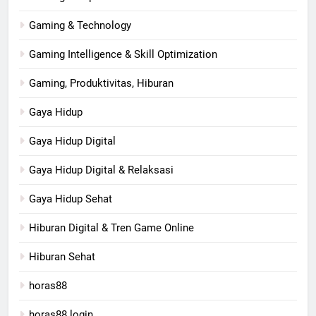
Gaming & Technology
Gaming Intelligence & Skill Optimization
Gaming, Produktivitas, Hiburan
Gaya Hidup
Gaya Hidup Digital
Gaya Hidup Digital & Relaksasi
Gaya Hidup Sehat
Hiburan Digital & Tren Game Online
Hiburan Sehat
horas88
horas88 login