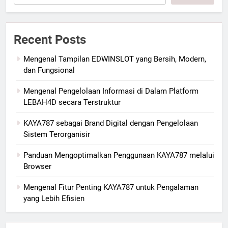
Recent Posts
Mengenal Tampilan EDWINSLOT yang Bersih, Modern,
dan Fungsional
Mengenal Pengelolaan Informasi di Dalam Platform
LEBAH4D secara Terstruktur
KAYA787 sebagai Brand Digital dengan Pengelolaan
Sistem Terorganisir
Panduan Mengoptimalkan Penggunaan KAYA787 melalui
Browser
Mengenal Fitur Penting KAYA787 untuk Pengalaman
yang Lebih Efisien