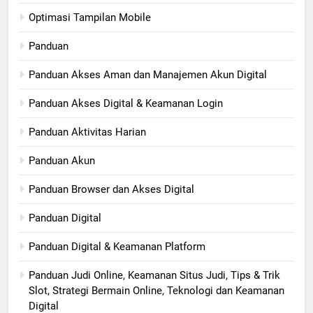
Optimasi Tampilan Mobile
Panduan
Panduan Akses Aman dan Manajemen Akun Digital
Panduan Akses Digital & Keamanan Login
Panduan Aktivitas Harian
Panduan Akun
Panduan Browser dan Akses Digital
Panduan Digital
Panduan Digital & Keamanan Platform
Panduan Judi Online, Keamanan Situs Judi, Tips & Trik
Slot, Strategi Bermain Online, Teknologi dan Keamanan
Digital