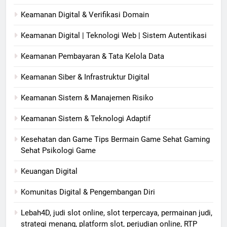
Keamanan Digital & Verifikasi Domain
Keamanan Digital | Teknologi Web | Sistem Autentikasi
Keamanan Pembayaran & Tata Kelola Data
Keamanan Siber & Infrastruktur Digital
Keamanan Sistem & Manajemen Risiko
Keamanan Sistem & Teknologi Adaptif
Kesehatan dan Game Tips Bermain Game Sehat Gaming
Sehat Psikologi Game
Keuangan Digital
Komunitas Digital & Pengembangan Diri
Lebah4D, judi slot online, slot terpercaya, permainan judi,
strategi menang, platform slot, perjudian online, RTP