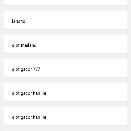
laris4d
slot thailand
slot gacor 777
slot gacor hari ini
slot gacor hari ini