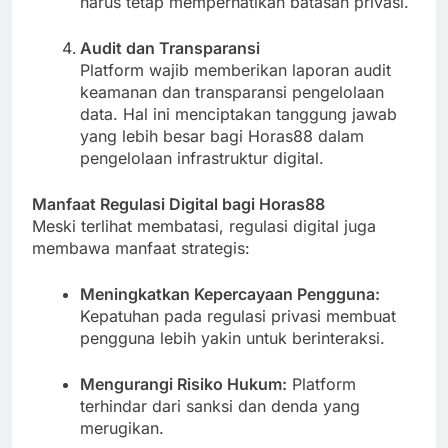
harus tetap memperhatikan batasan privasi.
Audit dan Transparansi
Platform wajib memberikan laporan audit
keamanan dan transparansi pengelolaan
data. Hal ini menciptakan tanggung jawab
yang lebih besar bagi Horas88 dalam
pengelolaan infrastruktur digital.
Manfaat Regulasi Digital bagi Horas88
Meski terlihat membatasi, regulasi digital juga
membawa manfaat strategis:
Meningkatkan Kepercayaan Pengguna:
Kepatuhan pada regulasi privasi membuat
pengguna lebih yakin untuk berinteraksi.
Mengurangi Risiko Hukum:
Platform
terhindar dari sanksi dan denda yang
merugikan.