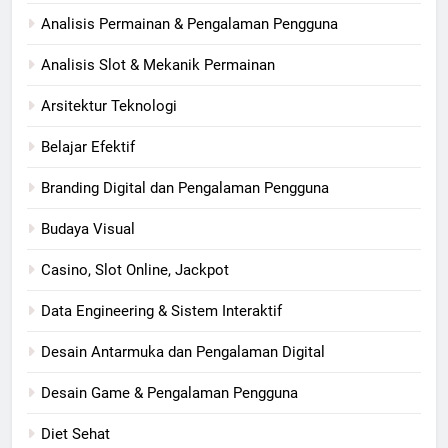
Analisis Permainan & Pengalaman Pengguna
Analisis Slot & Mekanik Permainan
Arsitektur Teknologi
Belajar Efektif
Branding Digital dan Pengalaman Pengguna
Budaya Visual
Casino, Slot Online, Jackpot
Data Engineering & Sistem Interaktif
Desain Antarmuka dan Pengalaman Digital
Desain Game & Pengalaman Pengguna
Diet Sehat