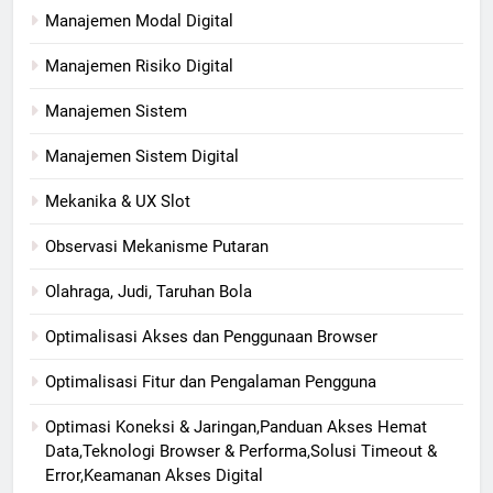
Manajemen Modal Digital
Manajemen Risiko Digital
Manajemen Sistem
Manajemen Sistem Digital
Mekanika & UX Slot
Observasi Mekanisme Putaran
Olahraga, Judi, Taruhan Bola
Optimalisasi Akses dan Penggunaan Browser
Optimalisasi Fitur dan Pengalaman Pengguna
Optimasi Koneksi & Jaringan,Panduan Akses Hemat
Data,Teknologi Browser & Performa,Solusi Timeout &
Error,Keamanan Akses Digital