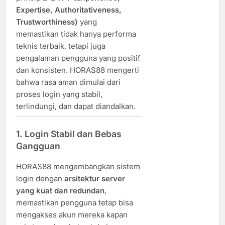
Expertise, Authoritativeness,
Trustworthiness)
yang
memastikan tidak hanya performa
teknis terbaik, tetapi juga
pengalaman pengguna yang positif
dan konsisten. HORAS88 mengerti
bahwa rasa aman dimulai dari
proses login yang stabil,
terlindungi, dan dapat diandalkan.
1. Login Stabil dan Bebas
Gangguan
HORAS88 mengembangkan sistem
login dengan
arsitektur server
yang kuat dan redundan
,
memastikan pengguna tetap bisa
mengakses akun mereka kapan