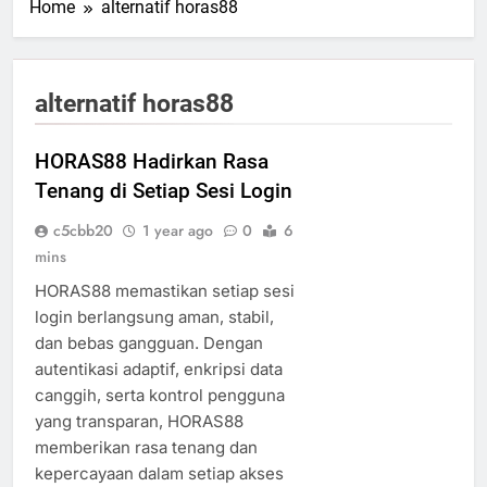
Home
alternatif horas88
alternatif horas88
HORAS88 Hadirkan Rasa
Tenang di Setiap Sesi Login
c5cbb20
1 year ago
0
6
mins
HORAS88 memastikan setiap sesi
login berlangsung aman, stabil,
dan bebas gangguan. Dengan
autentikasi adaptif, enkripsi data
canggih, serta kontrol pengguna
yang transparan, HORAS88
memberikan rasa tenang dan
kepercayaan dalam setiap akses