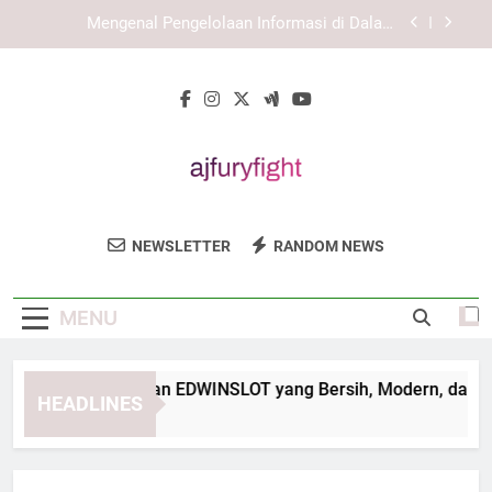
Skip
KAYA787 sebagai Brand Digital dengan
to
Pengelolaan Sistem Terorganisir
content
Panduan Mengoptimalkan Penggunaan KAYA787
melalui Browser
Mengenal Tampilan EDWINSLOT yang Bersih,
Modern, dan Fungsional
Mengenal Pengelolaan Informasi di Dalam
Platform LEBAH4D secara Terstruktur
AJ Fury Fight
KAYA787 sebagai Brand Digital dengan
Bergabunglah Dalam Pelatihan Dan
Pengelolaan Sistem Terorganisir
NEWSLETTER
RANDOM NEWS
Kompetisi Tinju Di AJ Fury Fight. Untuk
Panduan Mengoptimalkan Penggunaan KAYA787
melalui Browser
Atlet Dan Penggemar Olahraga Tinju.
MENU
ngenal Tampilan EDWINSLOT yang Bersih, Modern, dan Fungs
HEADLINES
Weeks Ago