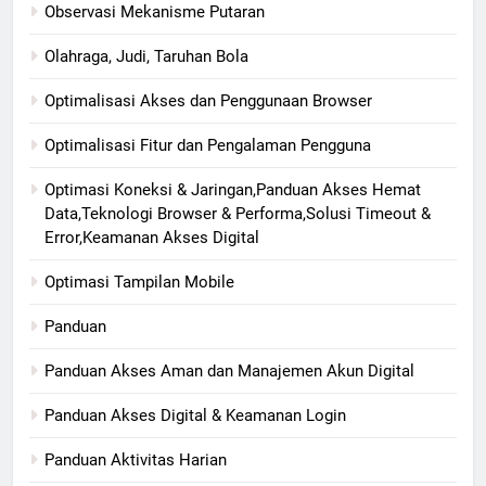
Observasi Mekanisme Putaran
Olahraga, Judi, Taruhan Bola
Optimalisasi Akses dan Penggunaan Browser
Optimalisasi Fitur dan Pengalaman Pengguna
Optimasi Koneksi & Jaringan,Panduan Akses Hemat
Data,Teknologi Browser & Performa,Solusi Timeout &
Error,Keamanan Akses Digital
Optimasi Tampilan Mobile
Panduan
Panduan Akses Aman dan Manajemen Akun Digital
Panduan Akses Digital & Keamanan Login
Panduan Aktivitas Harian