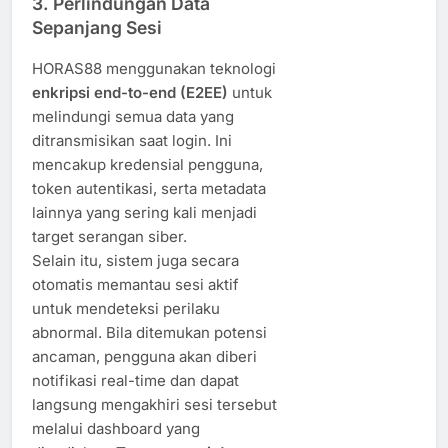
3. Perlindungan Data
Sepanjang Sesi
HORAS88 menggunakan teknologi
enkripsi end-to-end (E2EE)
untuk
melindungi semua data yang
ditransmisikan saat login. Ini
mencakup kredensial pengguna,
token autentikasi, serta metadata
lainnya yang sering kali menjadi
target serangan siber.
Selain itu, sistem juga secara
otomatis memantau sesi aktif
untuk mendeteksi perilaku
abnormal. Bila ditemukan potensi
ancaman, pengguna akan diberi
notifikasi real-time dan dapat
langsung mengakhiri sesi tersebut
melalui dashboard yang