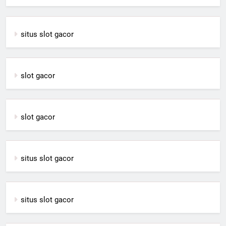
situs slot gacor
slot gacor
slot gacor
situs slot gacor
situs slot gacor