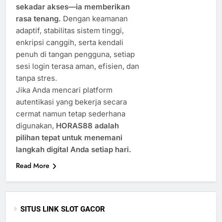
sekadar akses—ia memberikan
rasa tenang.
Dengan keamanan
adaptif, stabilitas sistem tinggi,
enkripsi canggih, serta kendali
penuh di tangan pengguna, setiap
sesi login terasa aman, efisien, dan
tanpa stres.
Jika Anda mencari platform
autentikasi yang bekerja secara
cermat namun tetap sederhana
digunakan,
HORAS88 adalah
pilihan tepat untuk menemani
langkah digital Anda setiap hari.
Read More
SITUS LINK SLOT GACOR