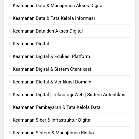
Keamanan Data & Manajemen Akses Digital
Keamanan Data & Tata Kelola Informasi
Keamanan Data dan Akses Digital
Keamanan Digital
Keamanan Digital & Edukasi Platform
Keamanan Digital & Sistem Otentikasi
Keamanan Digital & Verifikasi Domain
Keamanan Digital | Teknologi Web | Sistem Autentikasi
Keamanan Pembayaran & Tata Kelola Data
Keamanan Siber & Infrastruktur Digital
Keamanan Sistem & Manajemen Risiko