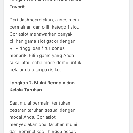
Favorit
Dari dashboard akun, akses menu
permainan dan pilih kategori slot.
Corlaslot menawarkan banyak
pilihan game slot gacor dengan
RTP tinggi dan fitur bonus
menarik. Pilih game yang Anda
sukai atau coba mode demo untuk
belajar dulu tanpa risiko.
Langkah 7: Mulai Bermain dan
Kelola Taruhan
Saat mulai bermain, tentukan
besaran taruhan sesuai dengan
modal Anda. Corlaslot
menyediakan opsi taruhan mulai
dari nominal kecil hingga besar,