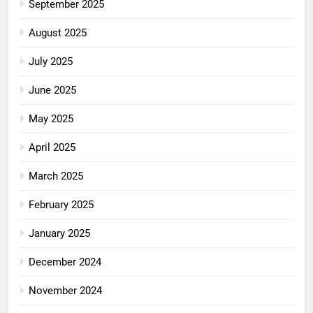
September 2025
August 2025
July 2025
June 2025
May 2025
April 2025
March 2025
February 2025
January 2025
December 2024
November 2024