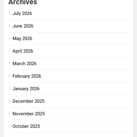
Archives
July 2026
June 2026
May 2026
April 2026
March 2026
February 2026
January 2026
December 2025
November 2025
October 2025