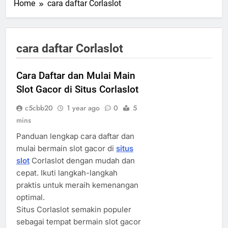
Home
cara daftar Corlaslot
cara daftar Corlaslot
Cara Daftar dan Mulai Main
Slot Gacor di Situs Corlaslot
c5cbb20
1 year ago
0
5
mins
Panduan lengkap cara daftar dan
mulai bermain slot gacor di
situs
slot
Corlaslot dengan mudah dan
cepat. Ikuti langkah-langkah
praktis untuk meraih kemenangan
optimal.
Situs Corlaslot semakin populer
sebagai tempat bermain slot gacor