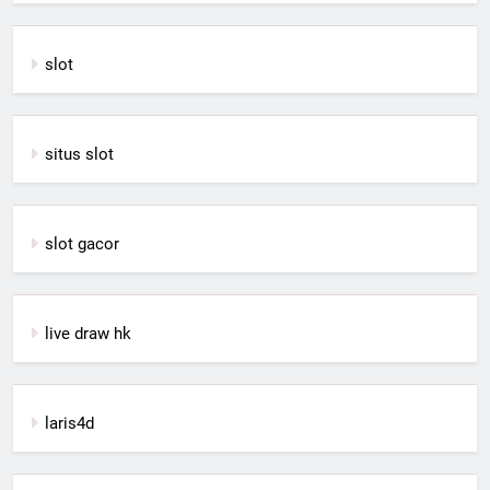
slot
situs slot
slot gacor
live draw hk
laris4d