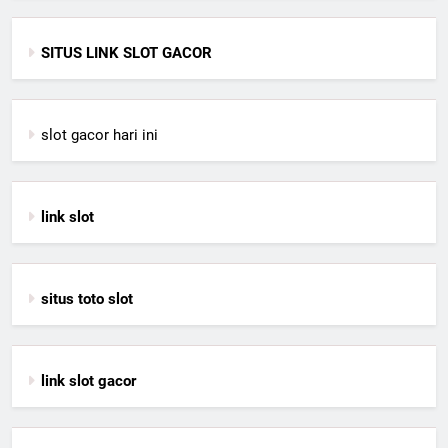
SITUS LINK SLOT GACOR
slot gacor hari ini
link slot
situs toto slot
link slot gacor