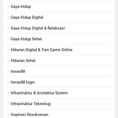
Gaya Hidup
Gaya Hidup Digital
Gaya Hidup Digital & Relaksasi
Gaya Hidup Sehat
Hiburan Digital & Tren Game Online
Hiburan Sehat
horas88
horas88 login
Infrastruktur & Arsitektur Sistem
Infrastruktur Teknologi
Inspirasi Kesuksesan