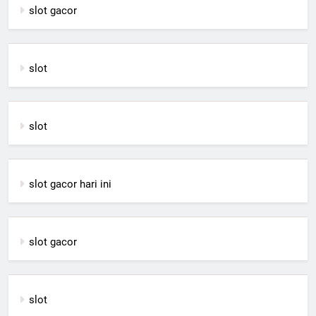
slot gacor
slot
slot
slot gacor hari ini
slot gacor
slot