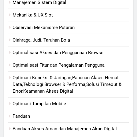
Manajemen Sistem Digital
Mekanika & UX Slot
Observasi Mekanisme Putaran
Olahraga, Judi, Taruhan Bola
Optimalisasi Akses dan Penggunaan Browser
Optimalisasi Fitur dan Pengalaman Pengguna
Optimasi Koneksi & Jaringan,Panduan Akses Hemat
Data,Teknologi Browser & Performa,Solusi Timeout &
Error,Keamanan Akses Digital
Optimasi Tampilan Mobile
Panduan
Panduan Akses Aman dan Manajemen Akun Digital