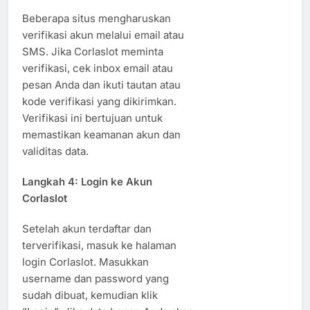
Beberapa situs mengharuskan
verifikasi akun melalui email atau
SMS. Jika Corlaslot meminta
verifikasi, cek inbox email atau
pesan Anda dan ikuti tautan atau
kode verifikasi yang dikirimkan.
Verifikasi ini bertujuan untuk
memastikan keamanan akun dan
validitas data.
Langkah 4: Login ke Akun
Corlaslot
Setelah akun terdaftar dan
terverifikasi, masuk ke halaman
login Corlaslot. Masukkan
username dan password yang
sudah dibuat, kemudian klik