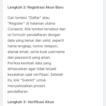
Langkah 2: Registrasi Akun Baru
Cari tombol “Daftar” atau
“Register” di halaman utama
Corlaslot. Klik tombol tersebut dan
isi formulir pendaftaran dengan
data yang benar dan valid, seperti
nama lengkap, nomor telepon,
alamat email, serta buat username
dan password yang aman.
Periksa kembali data yang
dimasukkan agar tidak terjadi
kesalahan saat verifikasi. Setelah
itu, klik “Submit” untuk
menyelesaikan proses
pendaftaran.
Langkah 3: Verifikasi Akun