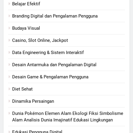
Belajar Efektif
Branding Digital dan Pengalaman Pengguna
Budaya Visual
Casino, Slot Online, Jackpot
Data Engineering & Sistem Interaktif
Desain Antarmuka dan Pengalaman Digital
Desain Game & Pengalaman Pengguna
Diet Sehat
Dinamika Persaingan
Dunia Pokémon Elemen Alam Ekologi Fiksi Simbolisme
Alam Analisis Dunia Imajinatif Edukasi Lingkungan
Edukasi Pengguna Digital