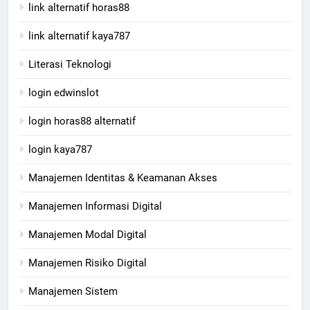
link alternatif horas88
link alternatif kaya787
Literasi Teknologi
login edwinslot
login horas88 alternatif
login kaya787
Manajemen Identitas & Keamanan Akses
Manajemen Informasi Digital
Manajemen Modal Digital
Manajemen Risiko Digital
Manajemen Sistem