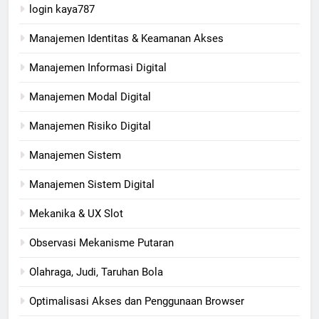
login kaya787
Manajemen Identitas & Keamanan Akses
Manajemen Informasi Digital
Manajemen Modal Digital
Manajemen Risiko Digital
Manajemen Sistem
Manajemen Sistem Digital
Mekanika & UX Slot
Observasi Mekanisme Putaran
Olahraga, Judi, Taruhan Bola
Optimalisasi Akses dan Penggunaan Browser