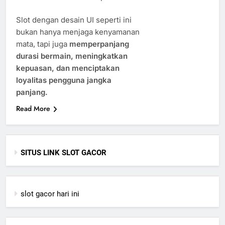
Slot dengan desain UI seperti ini
bukan hanya menjaga kenyamanan
mata, tapi juga
memperpanjang
durasi bermain, meningkatkan
kepuasan, dan menciptakan
loyalitas pengguna jangka
panjang.
Read More
SITUS LINK SLOT GACOR
slot gacor hari ini