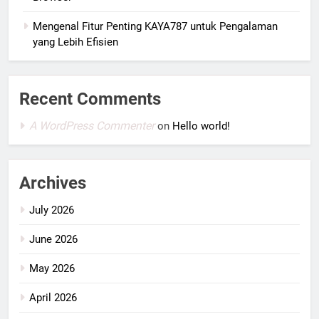
Mengenal Fitur Penting KAYA787 untuk Pengalaman
yang Lebih Efisien
Recent Comments
A WordPress Commenter
on
Hello world!
Archives
July 2026
June 2026
May 2026
April 2026