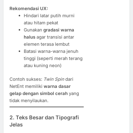
Rekomendasi UX:
Hindari latar putih murni
atau hitam pekat
Gunakan
gradasi warna
halus
agar transisi antar
elemen terasa lembut
Batasi warna-warna jenuh
tinggi (seperti merah terang
atau kuning neon)
Contoh sukses:
Twin Spin
dari
NetEnt memiliki
warna dasar
gelap dengan simbol cerah
yang
tidak menyilaukan.
2. Teks Besar dan Tipografi
Jelas