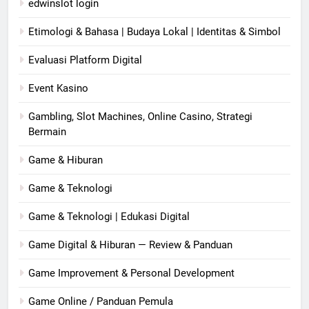
edwinslot login
Etimologi & Bahasa | Budaya Lokal | Identitas & Simbol
Evaluasi Platform Digital
Event Kasino
Gambling, Slot Machines, Online Casino, Strategi
Bermain
Game & Hiburan
Game & Teknologi
Game & Teknologi | Edukasi Digital
Game Digital & Hiburan — Review & Panduan
Game Improvement & Personal Development
Game Online / Panduan Pemula