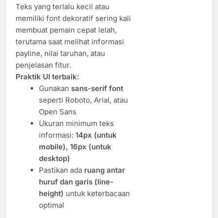
Teks yang terlalu kecil atau
memiliki font dekoratif sering kali
membuat pemain cepat lelah,
terutama saat melihat informasi
payline, nilai taruhan, atau
penjelasan fitur.
Praktik UI terbaik:
Gunakan
sans-serif font
seperti Roboto, Arial, atau
Open Sans
Ukuran minimum teks
informasi:
14px (untuk
mobile), 16px (untuk
desktop)
Pastikan ada
ruang antar
huruf dan garis (line-
height)
untuk keterbacaan
optimal