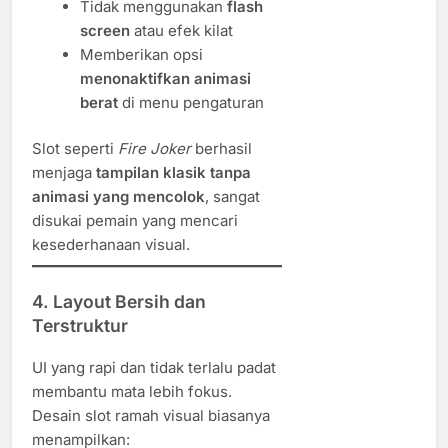
Tidak menggunakan
flash
screen
atau efek kilat
Memberikan opsi
menonaktifkan animasi
berat
di menu pengaturan
Slot seperti
Fire Joker
berhasil
menjaga
tampilan klasik tanpa
animasi yang mencolok
, sangat
disukai pemain yang mencari
kesederhanaan visual.
4. Layout Bersih dan
Terstruktur
UI yang rapi dan tidak terlalu padat
membantu mata lebih fokus.
Desain slot ramah visual biasanya
menampilkan: