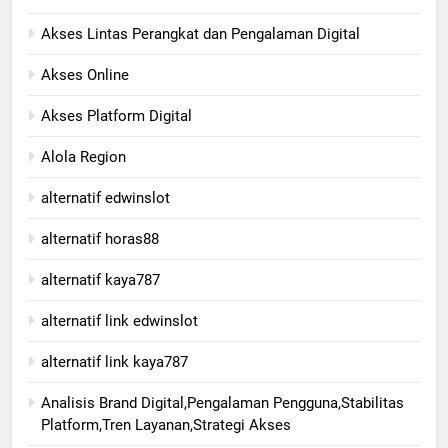
Akses Lintas Perangkat dan Pengalaman Digital
Akses Online
Akses Platform Digital
Alola Region
alternatif edwinslot
alternatif horas88
alternatif kaya787
alternatif link edwinslot
alternatif link kaya787
Analisis Brand Digital,Pengalaman Pengguna,Stabilitas
Platform,Tren Layanan,Strategi Akses