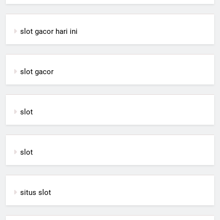
slot gacor hari ini
slot gacor
slot
slot
situs slot