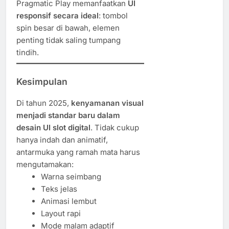
Pragmatic Play memanfaatkan
UI
responsif secara ideal
: tombol
spin besar di bawah, elemen
penting tidak saling tumpang
tindih.
Kesimpulan
Di tahun 2025,
kenyamanan visual
menjadi standar baru dalam
desain UI slot digital
. Tidak cukup
hanya indah dan animatif,
antarmuka yang ramah mata harus
mengutamakan:
Warna seimbang
Teks jelas
Animasi lembut
Layout rapi
Mode malam adaptif