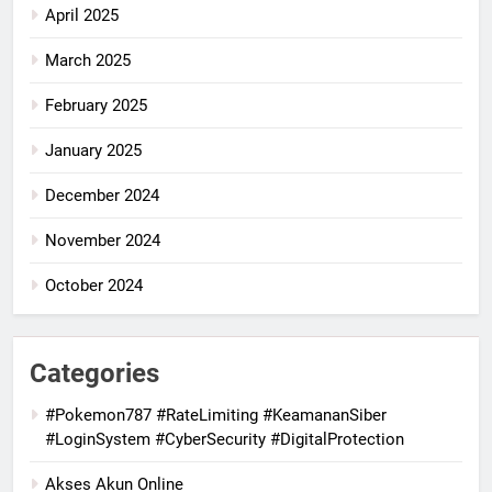
April 2025
March 2025
February 2025
January 2025
December 2024
November 2024
October 2024
Categories
#Pokemon787 #RateLimiting #KeamananSiber
#LoginSystem #CyberSecurity #DigitalProtection
Akses Akun Online