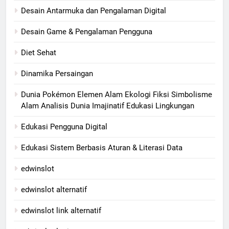
Desain Antarmuka dan Pengalaman Digital
Desain Game & Pengalaman Pengguna
Diet Sehat
Dinamika Persaingan
Dunia Pokémon Elemen Alam Ekologi Fiksi Simbolisme
Alam Analisis Dunia Imajinatif Edukasi Lingkungan
Edukasi Pengguna Digital
Edukasi Sistem Berbasis Aturan & Literasi Data
edwinslot
edwinslot alternatif
edwinslot link alternatif