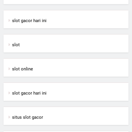
slot gacor hari ini
slot
slot online
slot gacor hari ini
situs slot gacor