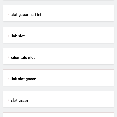
slot gacor hari ini
link slot
situs toto slot
link slot gacor
slot gacor