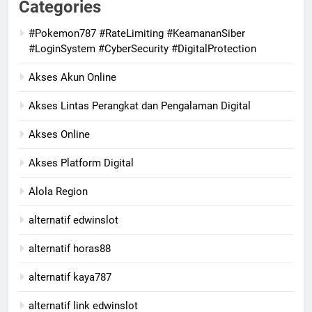
Categories
#Pokemon787 #RateLimiting #KeamananSiber
#LoginSystem #CyberSecurity #DigitalProtection
Akses Akun Online
Akses Lintas Perangkat dan Pengalaman Digital
Akses Online
Akses Platform Digital
Alola Region
alternatif edwinslot
alternatif horas88
alternatif kaya787
alternatif link edwinslot