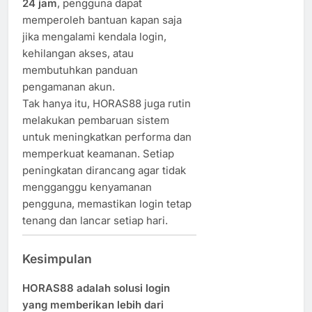
24 jam
, pengguna dapat
memperoleh bantuan kapan saja
jika mengalami kendala login,
kehilangan akses, atau
membutuhkan panduan
pengamanan akun.
Tak hanya itu, HORAS88 juga rutin
melakukan pembaruan sistem
untuk meningkatkan performa dan
memperkuat keamanan. Setiap
peningkatan dirancang agar tidak
mengganggu kenyamanan
pengguna, memastikan login tetap
tenang dan lancar setiap hari.
Kesimpulan
HORAS88 adalah solusi login
yang memberikan lebih dari