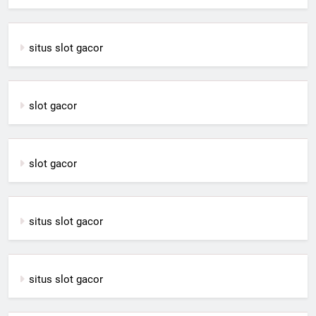
situs slot gacor
slot gacor
slot gacor
situs slot gacor
situs slot gacor