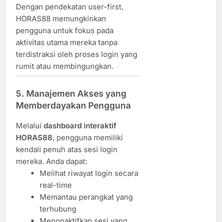
Dengan pendekatan user-first,
HORAS88 memungkinkan
pengguna untuk fokus pada
aktivitas utama mereka tanpa
terdistraksi oleh proses login yang
rumit atau membingungkan.
5. Manajemen Akses yang
Memberdayakan Pengguna
Melalui
dashboard interaktif
HORAS88
, pengguna memiliki
kendali penuh atas sesi login
mereka. Anda dapat:
Melihat riwayat login secara
real-time
Memantau perangkat yang
terhubung
Menonaktifkan sesi yang