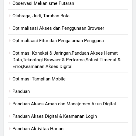
Observasi Mekanisme Putaran
Olahraga, Judi, Taruhan Bola
Optimalisasi Akses dan Penggunaan Browser
Optimalisasi Fitur dan Pengalaman Pengguna
Optimasi Koneksi & Jaringan,Panduan Akses Hemat
Data,Teknologi Browser & Performa,Solusi Timeout &
Error,Keamanan Akses Digital
Optimasi Tampilan Mobile
Panduan
Panduan Akses Aman dan Manajemen Akun Digital
Panduan Akses Digital & Keamanan Login
Panduan Aktivitas Harian