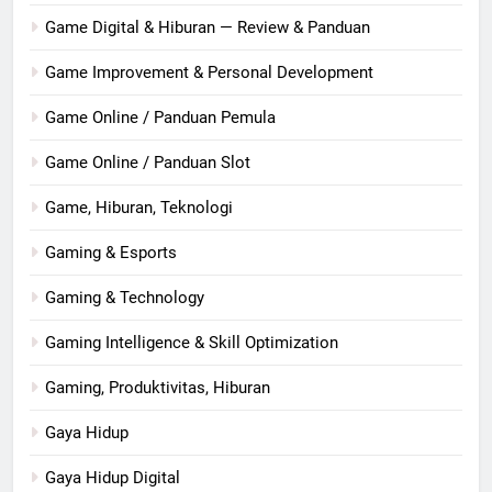
Game Digital & Hiburan — Review & Panduan
Game Improvement & Personal Development
Game Online / Panduan Pemula
Game Online / Panduan Slot
Game, Hiburan, Teknologi
Gaming & Esports
Gaming & Technology
Gaming Intelligence & Skill Optimization
Gaming, Produktivitas, Hiburan
Gaya Hidup
Gaya Hidup Digital