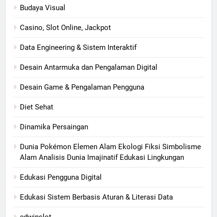
Budaya Visual
Casino, Slot Online, Jackpot
Data Engineering & Sistem Interaktif
Desain Antarmuka dan Pengalaman Digital
Desain Game & Pengalaman Pengguna
Diet Sehat
Dinamika Persaingan
Dunia Pokémon Elemen Alam Ekologi Fiksi Simbolisme
Alam Analisis Dunia Imajinatif Edukasi Lingkungan
Edukasi Pengguna Digital
Edukasi Sistem Berbasis Aturan & Literasi Data
edwinslot