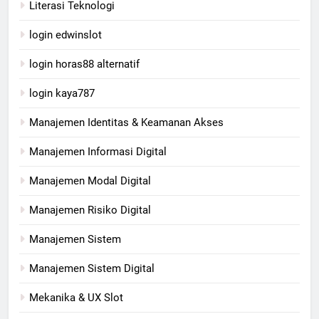
Literasi Teknologi
login edwinslot
login horas88 alternatif
login kaya787
Manajemen Identitas & Keamanan Akses
Manajemen Informasi Digital
Manajemen Modal Digital
Manajemen Risiko Digital
Manajemen Sistem
Manajemen Sistem Digital
Mekanika & UX Slot