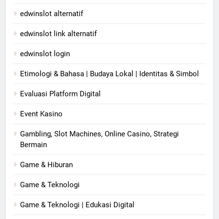
edwinslot alternatif
edwinslot link alternatif
edwinslot login
Etimologi & Bahasa | Budaya Lokal | Identitas & Simbol
Evaluasi Platform Digital
Event Kasino
Gambling, Slot Machines, Online Casino, Strategi
Bermain
Game & Hiburan
Game & Teknologi
Game & Teknologi | Edukasi Digital