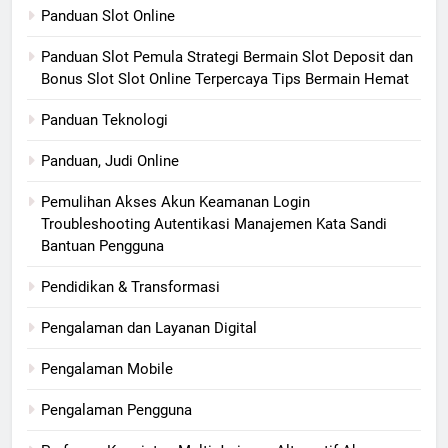
Panduan Slot Online
Panduan Slot Pemula Strategi Bermain Slot Deposit dan
Bonus Slot Slot Online Terpercaya Tips Bermain Hemat
Panduan Teknologi
Panduan, Judi Online
Pemulihan Akses Akun Keamanan Login
Troubleshooting Autentikasi Manajemen Kata Sandi
Bantuan Pengguna
Pendidikan & Transformasi
Pengalaman dan Layanan Digital
Pengalaman Mobile
Pengalaman Pengguna