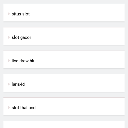
situs slot
slot gacor
live draw hk
laris4d
slot thailand