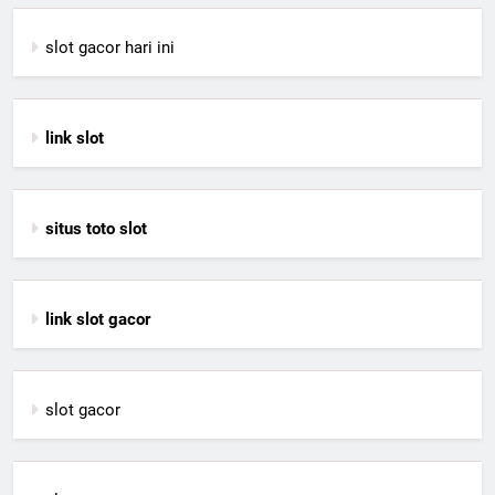
slot gacor hari ini
link slot
situs toto slot
link slot gacor
slot gacor