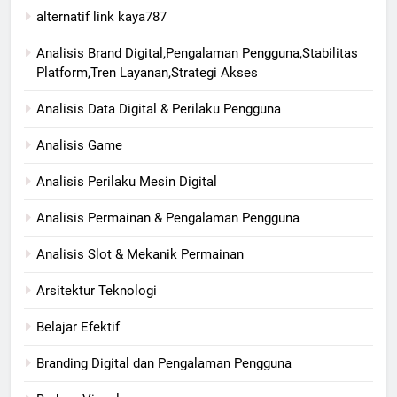
alternatif link kaya787
Analisis Brand Digital,Pengalaman Pengguna,Stabilitas
Platform,Tren Layanan,Strategi Akses
Analisis Data Digital & Perilaku Pengguna
Analisis Game
Analisis Perilaku Mesin Digital
Analisis Permainan & Pengalaman Pengguna
Analisis Slot & Mekanik Permainan
Arsitektur Teknologi
Belajar Efektif
Branding Digital dan Pengalaman Pengguna