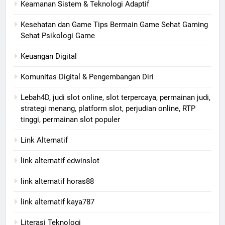
Keamanan Sistem & Teknologi Adaptif
Kesehatan dan Game Tips Bermain Game Sehat Gaming
Sehat Psikologi Game
Keuangan Digital
Komunitas Digital & Pengembangan Diri
Lebah4D, judi slot online, slot terpercaya, permainan judi,
strategi menang, platform slot, perjudian online, RTP
tinggi, permainan slot populer
Link Alternatif
link alternatif edwinslot
link alternatif horas88
link alternatif kaya787
Literasi Teknologi