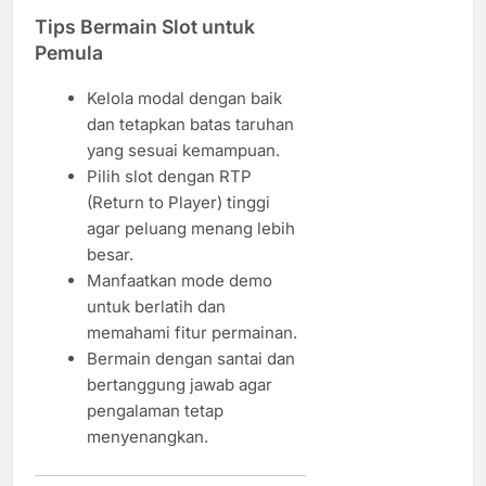
Tips Bermain Slot untuk
Pemula
Kelola modal dengan baik
dan tetapkan batas taruhan
yang sesuai kemampuan.
Pilih slot dengan RTP
(Return to Player) tinggi
agar peluang menang lebih
besar.
Manfaatkan mode demo
untuk berlatih dan
memahami fitur permainan.
Bermain dengan santai dan
bertanggung jawab agar
pengalaman tetap
menyenangkan.