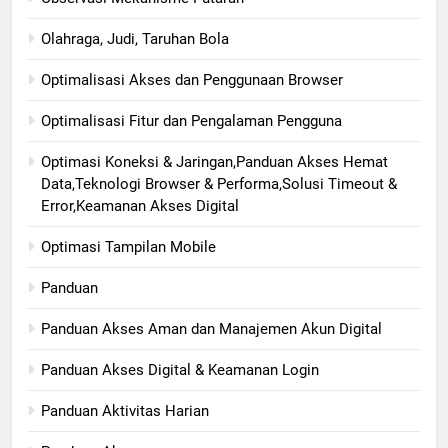
Olahraga, Judi, Taruhan Bola
Optimalisasi Akses dan Penggunaan Browser
Optimalisasi Fitur dan Pengalaman Pengguna
Optimasi Koneksi & Jaringan,Panduan Akses Hemat
Data,Teknologi Browser & Performa,Solusi Timeout &
Error,Keamanan Akses Digital
Optimasi Tampilan Mobile
Panduan
Panduan Akses Aman dan Manajemen Akun Digital
Panduan Akses Digital & Keamanan Login
Panduan Aktivitas Harian