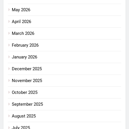
May 2026
April 2026
March 2026
February 2026
January 2026
December 2025
November 2025
October 2025
September 2025
August 2025
July 2025