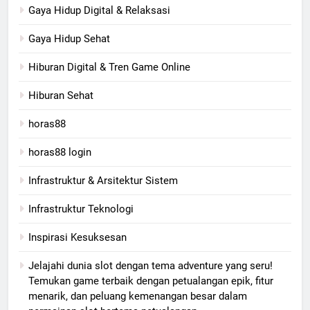
Gaya Hidup Digital & Relaksasi
Gaya Hidup Sehat
Hiburan Digital & Tren Game Online
Hiburan Sehat
horas88
horas88 login
Infrastruktur & Arsitektur Sistem
Infrastruktur Teknologi
Inspirasi Kesuksesan
Jelajahi dunia slot dengan tema adventure yang seru!
Temukan game terbaik dengan petualangan epik, fitur
menarik, dan peluang kemenangan besar dalam