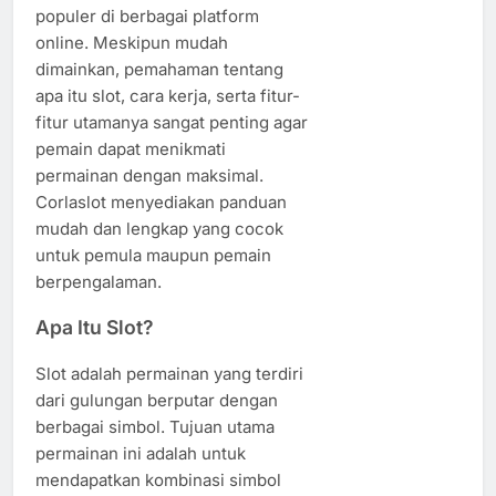
populer di berbagai platform
online. Meskipun mudah
dimainkan, pemahaman tentang
apa itu slot, cara kerja, serta fitur-
fitur utamanya sangat penting agar
pemain dapat menikmati
permainan dengan maksimal.
Corlaslot menyediakan panduan
mudah dan lengkap yang cocok
untuk pemula maupun pemain
berpengalaman.
Apa Itu Slot?
Slot adalah permainan yang terdiri
dari gulungan berputar dengan
berbagai simbol. Tujuan utama
permainan ini adalah untuk
mendapatkan kombinasi simbol