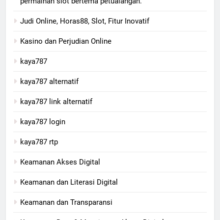
permainan slot bertema petualangan.
Judi Online, Horas88, Slot, Fitur Inovatif
Kasino dan Perjudian Online
kaya787
kaya787 alternatif
kaya787 link alternatif
kaya787 login
kaya787 rtp
Keamanan Akses Digital
Keamanan dan Literasi Digital
Keamanan dan Transparansi