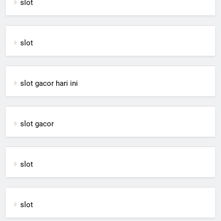
slot
slot
slot gacor hari ini
slot gacor
slot
slot