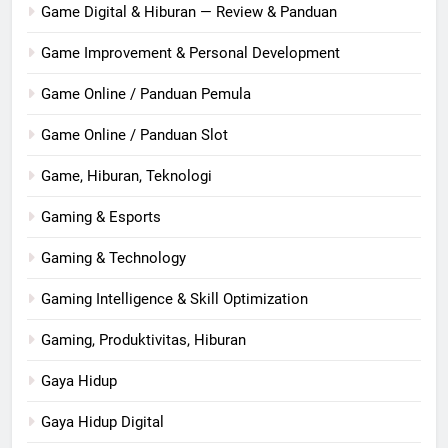
Game Digital & Hiburan — Review & Panduan
Game Improvement & Personal Development
Game Online / Panduan Pemula
Game Online / Panduan Slot
Game, Hiburan, Teknologi
Gaming & Esports
Gaming & Technology
Gaming Intelligence & Skill Optimization
Gaming, Produktivitas, Hiburan
Gaya Hidup
Gaya Hidup Digital