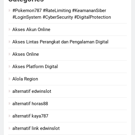
#Pokemon787 #RateLimiting #KeamananSiber
#LoginSystem #CyberSecurity #DigitalProtection
Akses Akun Online
Akses Lintas Perangkat dan Pengalaman Digital
Akses Online
Akses Platform Digital
Alola Region
alternatif edwinslot
alternatif horas88
alternatif kaya787
alternatif link edwinslot