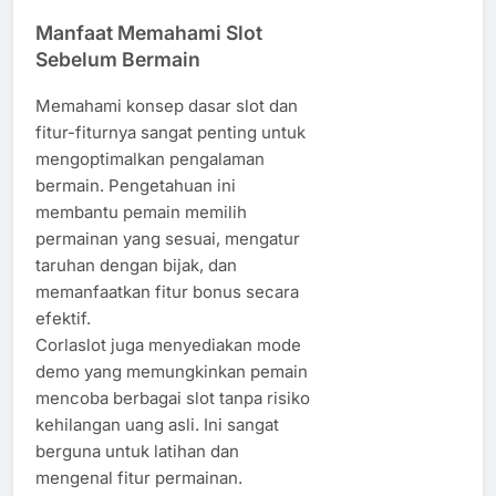
Manfaat Memahami Slot
Sebelum Bermain
Memahami konsep dasar slot dan
fitur-fiturnya sangat penting untuk
mengoptimalkan pengalaman
bermain. Pengetahuan ini
membantu pemain memilih
permainan yang sesuai, mengatur
taruhan dengan bijak, dan
memanfaatkan fitur bonus secara
efektif.
Corlaslot juga menyediakan mode
demo yang memungkinkan pemain
mencoba berbagai slot tanpa risiko
kehilangan uang asli. Ini sangat
berguna untuk latihan dan
mengenal fitur permainan.