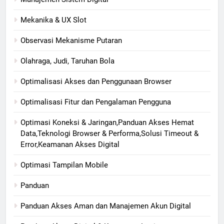
Mekanika & UX Slot
Observasi Mekanisme Putaran
Olahraga, Judi, Taruhan Bola
Optimalisasi Akses dan Penggunaan Browser
Optimalisasi Fitur dan Pengalaman Pengguna
Optimasi Koneksi & Jaringan,Panduan Akses Hemat
Data,Teknologi Browser & Performa,Solusi Timeout &
Error,Keamanan Akses Digital
Optimasi Tampilan Mobile
Panduan
Panduan Akses Aman dan Manajemen Akun Digital