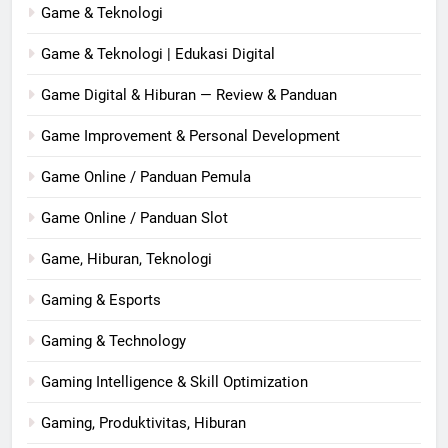
Game & Teknologi
Game & Teknologi | Edukasi Digital
Game Digital & Hiburan — Review & Panduan
Game Improvement & Personal Development
Game Online / Panduan Pemula
Game Online / Panduan Slot
Game, Hiburan, Teknologi
Gaming & Esports
Gaming & Technology
Gaming Intelligence & Skill Optimization
Gaming, Produktivitas, Hiburan