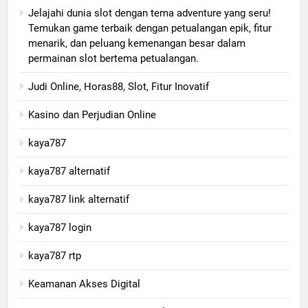
Jelajahi dunia slot dengan tema adventure yang seru!
Temukan game terbaik dengan petualangan epik, fitur
menarik, dan peluang kemenangan besar dalam
permainan slot bertema petualangan.
Judi Online, Horas88, Slot, Fitur Inovatif
Kasino dan Perjudian Online
kaya787
kaya787 alternatif
kaya787 link alternatif
kaya787 login
kaya787 rtp
Keamanan Akses Digital