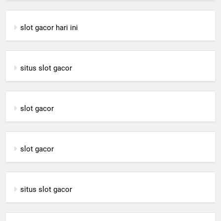
slot gacor hari ini
situs slot gacor
slot gacor
slot gacor
situs slot gacor