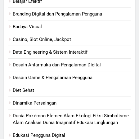
Belajar Efektif
Branding Digital dan Pengalaman Pengguna
Budaya Visual
Casino, Slot Online, Jackpot
Data Engineering & Sistem Interaktif
Desain Antarmuka dan Pengalaman Digital
Desain Game & Pengalaman Pengguna
Diet Sehat
Dinamika Persaingan
Dunia Pokémon Elemen Alam Ekologi Fiksi Simbolisme
Alam Analisis Dunia Imajinatif Edukasi Lingkungan
Edukasi Pengguna Digital