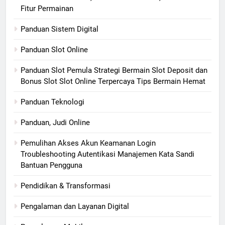
Fitur Permainan
Panduan Sistem Digital
Panduan Slot Online
Panduan Slot Pemula Strategi Bermain Slot Deposit dan
Bonus Slot Slot Online Terpercaya Tips Bermain Hemat
Panduan Teknologi
Panduan, Judi Online
Pemulihan Akses Akun Keamanan Login
Troubleshooting Autentikasi Manajemen Kata Sandi
Bantuan Pengguna
Pendidikan & Transformasi
Pengalaman dan Layanan Digital