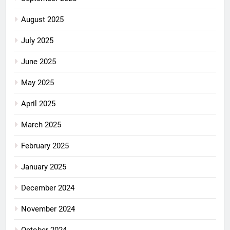
August 2025
July 2025
June 2025
May 2025
April 2025
March 2025
February 2025
January 2025
December 2024
November 2024