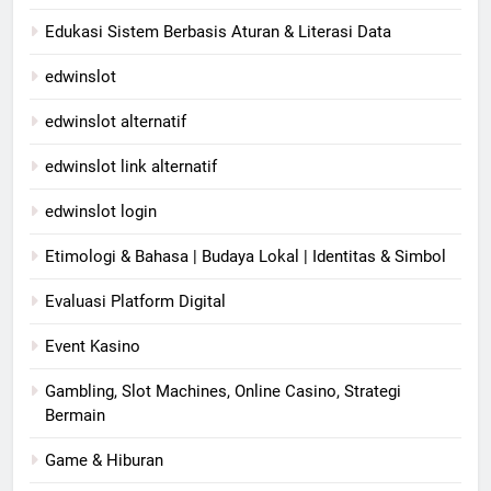
Edukasi Sistem Berbasis Aturan & Literasi Data
edwinslot
edwinslot alternatif
edwinslot link alternatif
edwinslot login
Etimologi & Bahasa | Budaya Lokal | Identitas & Simbol
Evaluasi Platform Digital
Event Kasino
Gambling, Slot Machines, Online Casino, Strategi
Bermain
Game & Hiburan