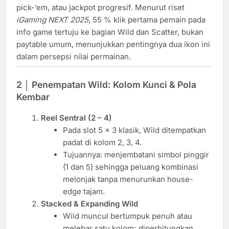
pick-’em, atau jackpot progresif. Menurut riset
iGaming NEXT 2025
, 55 % klik pertama pemain pada
info game tertuju ke bagian Wild dan Scatter, bukan
paytable umum, menunjukkan pentingnya dua ikon ini
dalam persepsi nilai permainan.
2 │ Penempatan Wild: Kolom Kunci & Pola
Kembar
Reel Sentral (2 – 4)
Pada slot 5 × 3 klasik, Wild ditempatkan
padat di kolom 2, 3, 4.
Tujuannya: menjembatani simbol pinggir
(1 dan 5) sehingga peluang kombinasi
melonjak tanpa menurunkan house-
edge tajam.
Stacked & Expanding Wild
Wild muncul bertumpuk penuh atau
melebar satu kolom; diperhitungkan