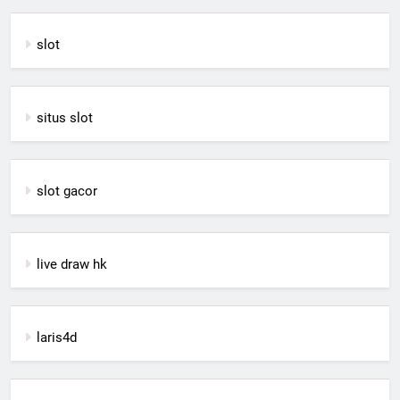
slot
situs slot
slot gacor
live draw hk
laris4d