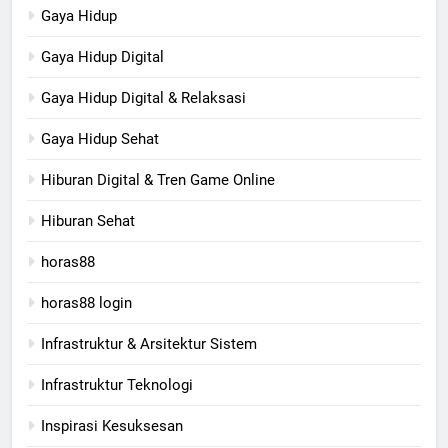
Gaya Hidup
Gaya Hidup Digital
Gaya Hidup Digital & Relaksasi
Gaya Hidup Sehat
Hiburan Digital & Tren Game Online
Hiburan Sehat
horas88
horas88 login
Infrastruktur & Arsitektur Sistem
Infrastruktur Teknologi
Inspirasi Kesuksesan