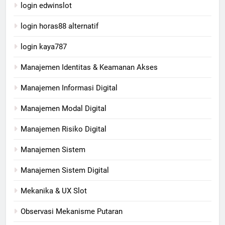
login edwinslot
login horas88 alternatif
login kaya787
Manajemen Identitas & Keamanan Akses
Manajemen Informasi Digital
Manajemen Modal Digital
Manajemen Risiko Digital
Manajemen Sistem
Manajemen Sistem Digital
Mekanika & UX Slot
Observasi Mekanisme Putaran