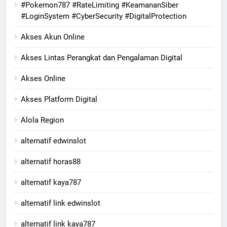
#Pokemon787 #RateLimiting #KeamananSiber
#LoginSystem #CyberSecurity #DigitalProtection
Akses Akun Online
Akses Lintas Perangkat dan Pengalaman Digital
Akses Online
Akses Platform Digital
Alola Region
alternatif edwinslot
alternatif horas88
alternatif kaya787
alternatif link edwinslot
alternatif link kaya787