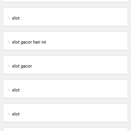
slot
slot gacor hari ini
slot gacor
slot
slot