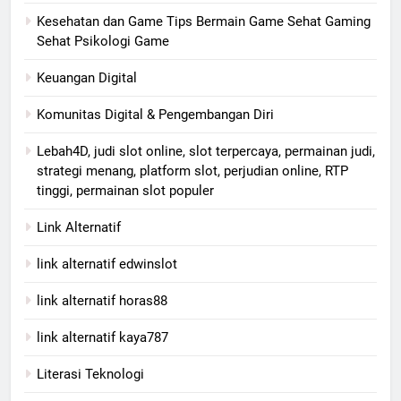
Kesehatan dan Game Tips Bermain Game Sehat Gaming
Sehat Psikologi Game
Keuangan Digital
Komunitas Digital & Pengembangan Diri
Lebah4D, judi slot online, slot terpercaya, permainan judi,
strategi menang, platform slot, perjudian online, RTP
tinggi, permainan slot populer
Link Alternatif
link alternatif edwinslot
link alternatif horas88
link alternatif kaya787
Literasi Teknologi