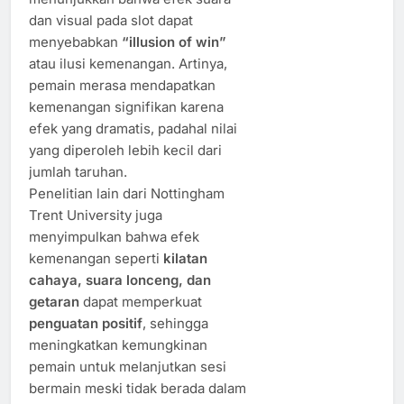
dan visual pada slot dapat
menyebabkan
“illusion of win”
atau ilusi kemenangan. Artinya,
pemain merasa mendapatkan
kemenangan signifikan karena
efek yang dramatis, padahal nilai
yang diperoleh lebih kecil dari
jumlah taruhan.
Penelitian lain dari Nottingham
Trent University juga
menyimpulkan bahwa efek
kemenangan seperti
kilatan
cahaya, suara lonceng, dan
getaran
dapat memperkuat
penguatan positif
, sehingga
meningkatkan kemungkinan
pemain untuk melanjutkan sesi
bermain meski tidak berada dalam