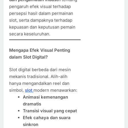
pengaruh efek visual terhadap
persepsi hasil dalam permainan
slot, serta dampaknya terhadap
kepuasan dan keputusan pemain
secara keseluruhan.
Mengapa Efek Visual Penting
dalam Slot Digital?
Slot digital berbeda dari mesin
mekanis tradisional. Alih-alih
hanya mengandalkan reel dan
simbol,
slot
modern menawarkan:
Animasi kemenangan
dramatis
Transisi visual yang cepat
Efek cahaya dan suara
sinkron