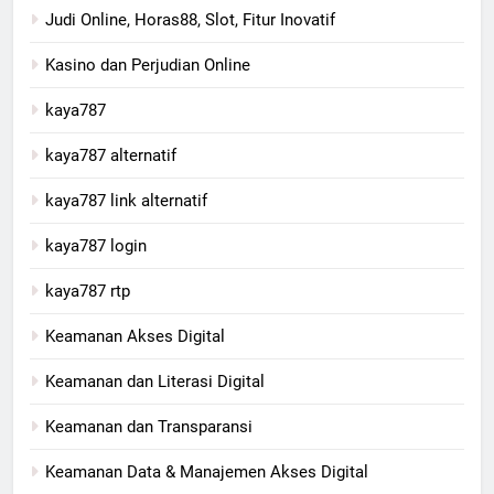
Judi Online, Horas88, Slot, Fitur Inovatif
Kasino dan Perjudian Online
kaya787
kaya787 alternatif
kaya787 link alternatif
kaya787 login
kaya787 rtp
Keamanan Akses Digital
Keamanan dan Literasi Digital
Keamanan dan Transparansi
Keamanan Data & Manajemen Akses Digital