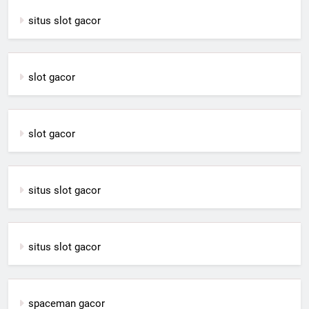
situs slot gacor
slot gacor
slot gacor
situs slot gacor
situs slot gacor
spaceman gacor