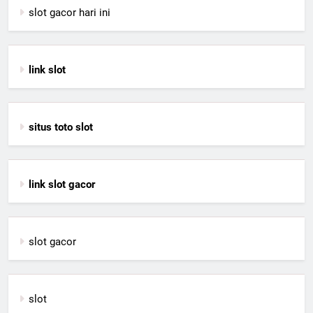
slot gacor hari ini
link slot
situs toto slot
link slot gacor
slot gacor
slot