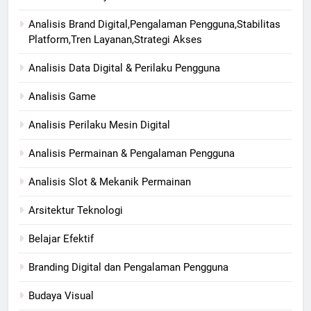
Analisis Brand Digital,Pengalaman Pengguna,Stabilitas
Platform,Tren Layanan,Strategi Akses
Analisis Data Digital & Perilaku Pengguna
Analisis Game
Analisis Perilaku Mesin Digital
Analisis Permainan & Pengalaman Pengguna
Analisis Slot & Mekanik Permainan
Arsitektur Teknologi
Belajar Efektif
Branding Digital dan Pengalaman Pengguna
Budaya Visual