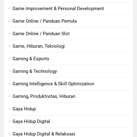
Game Improvement & Personal Development
Game Online / Panduan Pemula
Game Online / Panduan Slot
Game, Hiburan, Teknologi
Gaming & Esports
Gaming & Technology
Gaming Intelligence & Skill Optimization
Gaming, Produktivitas, Hiburan
Gaya Hidup
Gaya Hidup Digital
Gaya Hidup Digital & Relaksasi