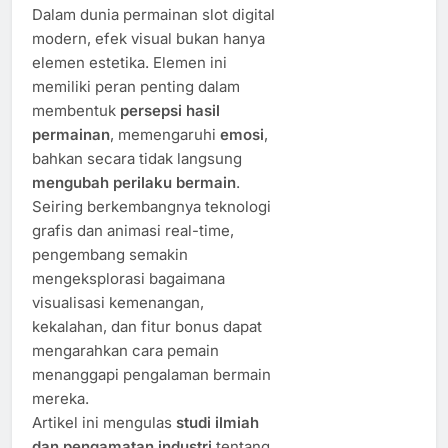
Dalam dunia permainan slot digital
modern, efek visual bukan hanya
elemen estetika. Elemen ini
memiliki peran penting dalam
membentuk
persepsi hasil
permainan
, memengaruhi
emosi
,
bahkan secara tidak langsung
mengubah perilaku bermain
.
Seiring berkembangnya teknologi
grafis dan animasi real-time,
pengembang semakin
mengeksplorasi bagaimana
visualisasi kemenangan,
kekalahan, dan fitur bonus dapat
mengarahkan cara pemain
menanggapi pengalaman bermain
mereka.
Artikel ini mengulas
studi ilmiah
dan pengamatan industri
tentang