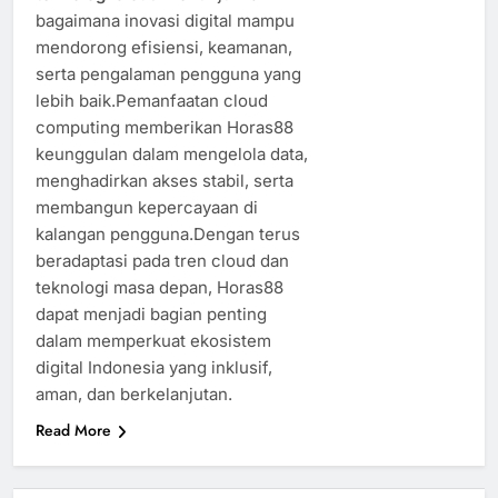
bagaimana inovasi digital mampu
mendorong efisiensi, keamanan,
serta pengalaman pengguna yang
lebih baik.Pemanfaatan cloud
computing memberikan Horas88
keunggulan dalam mengelola data,
menghadirkan akses stabil, serta
membangun kepercayaan di
kalangan pengguna.Dengan terus
beradaptasi pada tren cloud dan
teknologi masa depan, Horas88
dapat menjadi bagian penting
dalam memperkuat ekosistem
digital Indonesia yang inklusif,
aman, dan berkelanjutan.
Read More