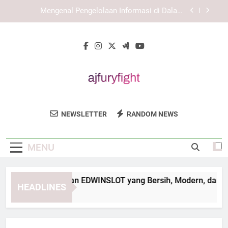
Skip
KAYA787 sebagai Brand Digital dengan
to
Pengelolaan Sistem Terorganisir
content
Panduan Mengoptimalkan Penggunaan KAYA787
melalui Browser
Mengenal Tampilan EDWINSLOT yang Bersih,
Modern, dan Fungsional
Mengenal Pengelolaan Informasi di Dalam
Platform LEBAH4D secara Terstruktur
AJ Fury Fight
KAYA787 sebagai Brand Digital dengan
Bergabunglah Dalam Pelatihan Dan
Pengelolaan Sistem Terorganisir
NEWSLETTER
RANDOM NEWS
Kompetisi Tinju Di AJ Fury Fight. Untuk
Panduan Mengoptimalkan Penggunaan KAYA787
melalui Browser
Atlet Dan Penggemar Olahraga Tinju.
MENU
ngenal Tampilan EDWINSLOT yang Bersih, Modern, dan Fungs
HEADLINES
Weeks Ago