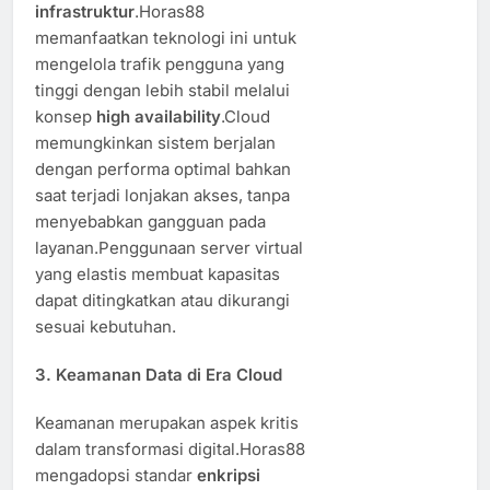
infrastruktur
.Horas88
memanfaatkan teknologi ini untuk
mengelola trafik pengguna yang
tinggi dengan lebih stabil melalui
konsep
high availability
.Cloud
memungkinkan sistem berjalan
dengan performa optimal bahkan
saat terjadi lonjakan akses, tanpa
menyebabkan gangguan pada
layanan.Penggunaan server virtual
yang elastis membuat kapasitas
dapat ditingkatkan atau dikurangi
sesuai kebutuhan.
3. Keamanan Data di Era Cloud
Keamanan merupakan aspek kritis
dalam transformasi digital.Horas88
mengadopsi standar
enkripsi