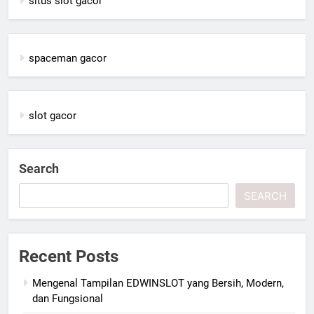
situs slot gacor
spaceman gacor
slot gacor
Search
SEARCH
Recent Posts
Mengenal Tampilan EDWINSLOT yang Bersih, Modern,
dan Fungsional