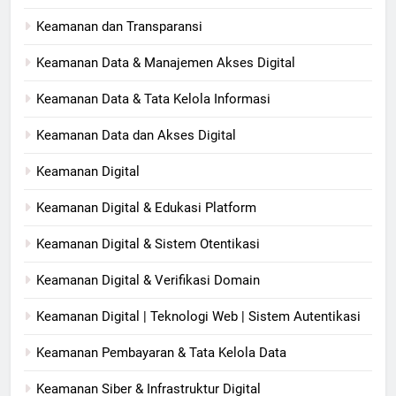
Keamanan dan Transparansi
Keamanan Data & Manajemen Akses Digital
Keamanan Data & Tata Kelola Informasi
Keamanan Data dan Akses Digital
Keamanan Digital
Keamanan Digital & Edukasi Platform
Keamanan Digital & Sistem Otentikasi
Keamanan Digital & Verifikasi Domain
Keamanan Digital | Teknologi Web | Sistem Autentikasi
Keamanan Pembayaran & Tata Kelola Data
Keamanan Siber & Infrastruktur Digital