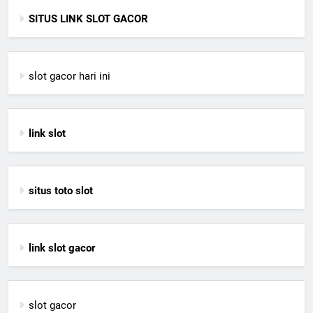
SITUS LINK SLOT GACOR
slot gacor hari ini
link slot
situs toto slot
link slot gacor
slot gacor