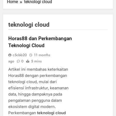
Home
teknologi cloud
teknologi cloud
Horas88 dan Perkembangan
Teknologi Cloud
c5cbb20
11 months
ago
0
5 mins
Artikel ini membahas keterkaitan
Horas88 dengan perkembangan
teknologi cloud, mulai dari
efisiensi infrastruktur, keamanan
data, hingga dampaknya pada
pengalaman pengguna dalam
ekosistem digital modern.
Perkembangan
teknologi cloud