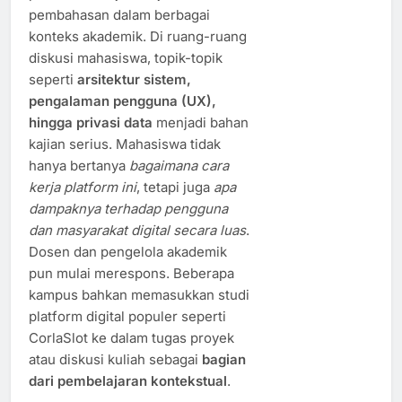
pembahasan dalam berbagai
konteks akademik. Di ruang-ruang
diskusi mahasiswa, topik-topik
seperti
arsitektur sistem,
pengalaman pengguna (UX),
hingga privasi data
menjadi bahan
kajian serius. Mahasiswa tidak
hanya bertanya
bagaimana cara
kerja platform ini
, tetapi juga
apa
dampaknya terhadap pengguna
dan masyarakat digital secara luas
.
Dosen dan pengelola akademik
pun mulai merespons. Beberapa
kampus bahkan memasukkan studi
platform digital populer seperti
CorlaSlot ke dalam tugas proyek
atau diskusi kuliah sebagai
bagian
dari pembelajaran kontekstual
.