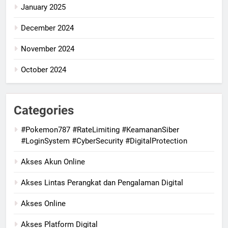
January 2025
December 2024
November 2024
October 2024
Categories
#Pokemon787 #RateLimiting #KeamananSiber
#LoginSystem #CyberSecurity #DigitalProtection
Akses Akun Online
Akses Lintas Perangkat dan Pengalaman Digital
Akses Online
Akses Platform Digital