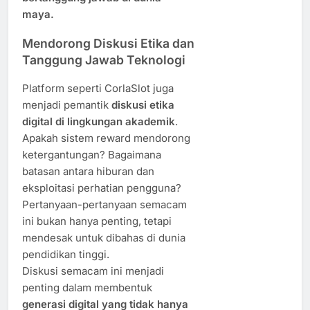
maya.
Mendorong Diskusi Etika dan
Tanggung Jawab Teknologi
Platform seperti CorlaSlot juga
menjadi pemantik
diskusi etika
digital di lingkungan akademik
.
Apakah sistem reward mendorong
ketergantungan? Bagaimana
batasan antara hiburan dan
eksploitasi perhatian pengguna?
Pertanyaan-pertanyaan semacam
ini bukan hanya penting, tetapi
mendesak untuk dibahas di dunia
pendidikan tinggi.
Diskusi semacam ini menjadi
penting dalam membentuk
generasi digital yang tidak hanya