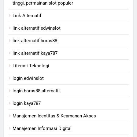
tinggi, permainan slot populer
Link Alternatif
link alternatif edwinslot
link alternatif horas88
link alternatif kaya787
Literasi Teknologi
login edwinslot
login horas88 alternatif
login kaya787
Manajemen Identitas & Keamanan Akses
Manajemen Informasi Digital