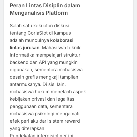
Peran Lintas Disiplin dalam
Menganalisis Platform
Salah satu kekuatan diskusi
tentang CorlaSlot di kampus
adalah munculnya
kolaborasi
lintas jurusan
. Mahasiswa teknik
informatika mempelajari struktur
backend dan API yang mungkin
digunakan, sementara mahasiswa
desain grafis mengkaji tampilan
antarmukanya. Di sisi lain,
mahasiswa hukum menelaah aspek
kebijakan privasi dan legalitas
penggunaan data, sementara
mahasiswa psikologi mengamati
efek perilaku dari sistem reward
yang diterapkan.
Pendekatan interdisipliner ini