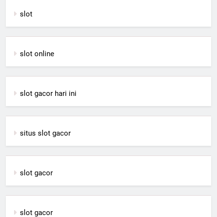
slot
slot online
slot gacor hari ini
situs slot gacor
slot gacor
slot gacor