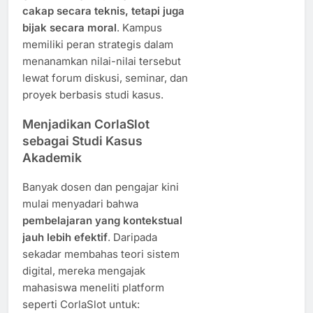
cakap secara teknis, tetapi juga
bijak secara moral
. Kampus
memiliki peran strategis dalam
menanamkan nilai-nilai tersebut
lewat forum diskusi, seminar, dan
proyek berbasis studi kasus.
Menjadikan CorlaSlot
sebagai Studi Kasus
Akademik
Banyak dosen dan pengajar kini
mulai menyadari bahwa
pembelajaran yang kontekstual
jauh lebih efektif
. Daripada
sekadar membahas teori sistem
digital, mereka mengajak
mahasiswa meneliti platform
seperti CorlaSlot untuk: