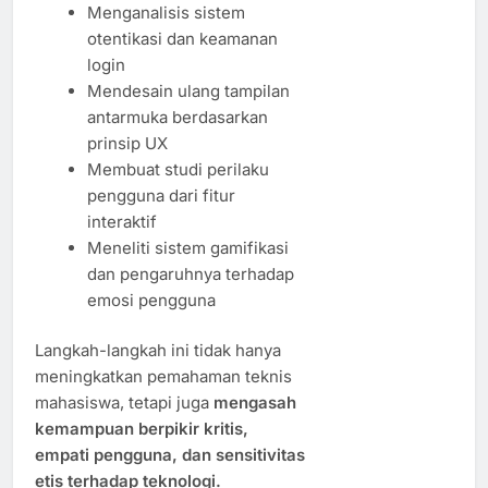
Menganalisis sistem
otentikasi dan keamanan
login
Mendesain ulang tampilan
antarmuka berdasarkan
prinsip UX
Membuat studi perilaku
pengguna dari fitur
interaktif
Meneliti sistem gamifikasi
dan pengaruhnya terhadap
emosi pengguna
Langkah-langkah ini tidak hanya
meningkatkan pemahaman teknis
mahasiswa, tetapi juga
mengasah
kemampuan berpikir kritis,
empati pengguna, dan sensitivitas
etis terhadap teknologi.