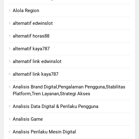
Alola Region
alternatif edwinslot
alternatif horas88
alternatif kaya787
alternatif link edwinslot
alternatif link kaya787
Analisis Brand Digital,Pengalaman Pengguna,Stabilitas
Platform,Tren Layanan,Strategi Akses
Analisis Data Digital & Perilaku Pengguna
Analisis Game
Analisis Perilaku Mesin Digital