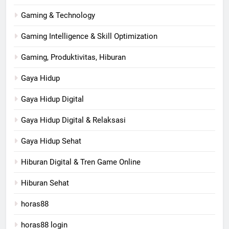
Gaming & Technology
Gaming Intelligence & Skill Optimization
Gaming, Produktivitas, Hiburan
Gaya Hidup
Gaya Hidup Digital
Gaya Hidup Digital & Relaksasi
Gaya Hidup Sehat
Hiburan Digital & Tren Game Online
Hiburan Sehat
horas88
horas88 login