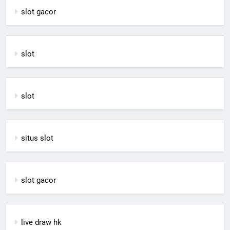
slot gacor
slot
slot
situs slot
slot gacor
live draw hk