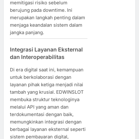
memitigasi risiko sebelum
berujung pada downtime. Ini
merupakan langkah penting dalam
menjaga keandalan sistem dalam
jangka panjang.
Integrasi Layanan Eksternal
dan Interoperabilitas
Di era digital saat ini, kemampuan
untuk berkolaborasi dengan
layanan pihak ketiga menjadi nilai
tambah yang krusial. EDWINSLOT
membuka struktur teknologinya
melalui API yang aman dan
terdokumentasi dengan baik,
memungkinkan integrasi dengan
berbagai layanan eksternal seperti
sistem pembayaran digital,