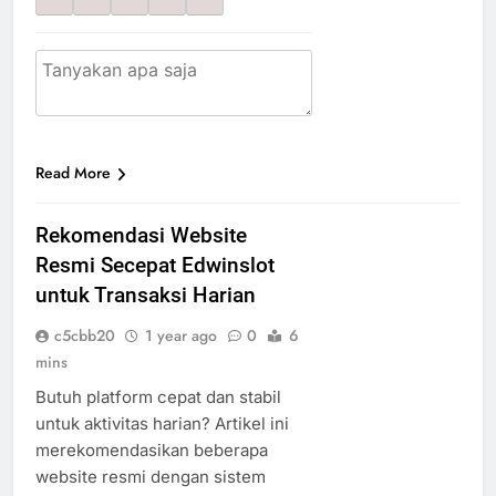
Read More
Rekomendasi Website
Resmi Secepat Edwinslot
untuk Transaksi Harian
c5cbb20
1 year ago
0
6
mins
Butuh platform cepat dan stabil
untuk aktivitas harian? Artikel ini
merekomendasikan beberapa
website resmi dengan sistem