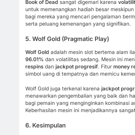
Book of Dead
sangat digemari karena
volatil
untuk memenangkan hadiah besar meskipun kem
bagi mereka yang mencari pengalaman berm
serta peluang kemenangan yang signifikan.
5.
Wolf Gold (Pragmatic Play)
Wolf Gold
adalah mesin slot bertema alam lia
96.01%
dan volatilitas sedang. Mesin ini me
respins
dan
jackpot progresif
. Fitur
money r
simbol uang di tempatnya dan memicu kem
Wolf Gold juga terkenal karena
jackpot progr
menawarkan pengembalian yang baik dan hadi
bagi pemain yang menginginkan kombinasi a
Keberhasilan mesin ini menjadikannya sangat
6.
Kesimpulan