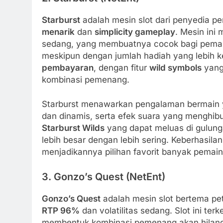
Starburst
adalah mesin slot dari penyedia p
menarik
dan
simplicity gameplay
. Mesin ini 
sedang, yang membuatnya cocok bagi pemain
meskipun dengan jumlah hadiah yang lebih kec
pembayaran
, dengan fitur
wild symbols
yang
kombinasi pemenang.
Starburst menawarkan pengalaman bermain 
dan dinamis, serta efek suara yang menghibur.
Starburst Wilds
yang dapat meluas di gulu
lebih besar dengan lebih sering. Keberhasila
menjadikannya pilihan favorit banyak pemain 
3.
Gonzo’s Quest (NetEnt)
Gonzo’s Quest
adalah mesin slot bertema p
RTP 96%
dan volatilitas sedang. Slot ini te
membentuk kombinasi pemenang akan hilang 