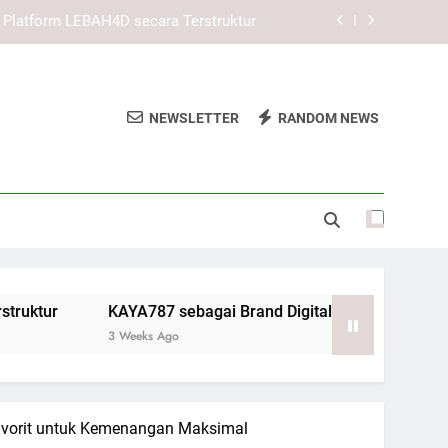
 Platform LEBAH4D secara Terstruktur
engan Pengelolaan Sistem Terorganisir
Penggunaan KAYA787 melalui Browser
NEWSLETTER
RANDOM NEWS
yang Bersih, Modern, dan Fungsional
uk Atlet Dan Penggemar Olahraga Tinju.
 Platform LEBAH4D secara Terstruktur
engan Pengelolaan Sistem Terorganisir
Penggunaan KAYA787 melalui Browser
KAYA787 sebagai Brand Digital dengan Pengelolaan Sis
3 Weeks Ago
Favorit untuk Kemenangan Maksimal