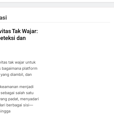
asi
tas Tak Wajar:
eteksi dan
tas tak wajar untuk
 bagaimana platform
 yang diambil, dan
l, keamanan menjadi
, sebagai salah satu
 yang padat, menyadari
ari berbagai sisi—
hingga