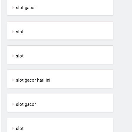
slot gacor
slot
slot
slot gacor hari ini
slot gacor
slot