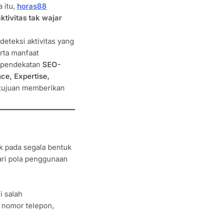
a itu,
horas88
tivitas tak wajar
eteksi aktivitas yang
rta manfaat
 pendekatan
SEO-
ce, Expertise,
bertujuan memberikan
uk pada segala bentuk
ri pola penggunaan
i salah
, nomor telepon,