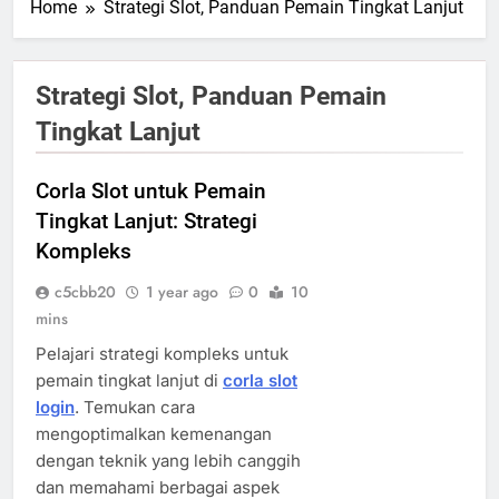
Home
Strategi Slot, Panduan Pemain Tingkat Lanjut
Strategi Slot, Panduan Pemain
Tingkat Lanjut
Corla Slot untuk Pemain
Tingkat Lanjut: Strategi
Kompleks
c5cbb20
1 year ago
0
10
mins
Pelajari strategi kompleks untuk
pemain tingkat lanjut di
corla slot
login
. Temukan cara
mengoptimalkan kemenangan
dengan teknik yang lebih canggih
dan memahami berbagai aspek