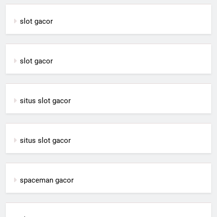
slot gacor
slot gacor
situs slot gacor
situs slot gacor
spaceman gacor