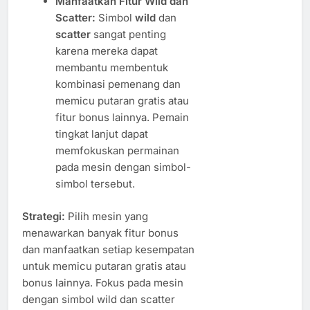
Manfaatkan Fitur Wild dan
Scatter:
Simbol
wild
dan
scatter
sangat penting
karena mereka dapat
membantu membentuk
kombinasi pemenang dan
memicu putaran gratis atau
fitur bonus lainnya. Pemain
tingkat lanjut dapat
memfokuskan permainan
pada mesin dengan simbol-
simbol tersebut.
Strategi:
Pilih mesin yang
menawarkan banyak fitur bonus
dan manfaatkan setiap kesempatan
untuk memicu putaran gratis atau
bonus lainnya. Fokus pada mesin
dengan simbol wild dan scatter