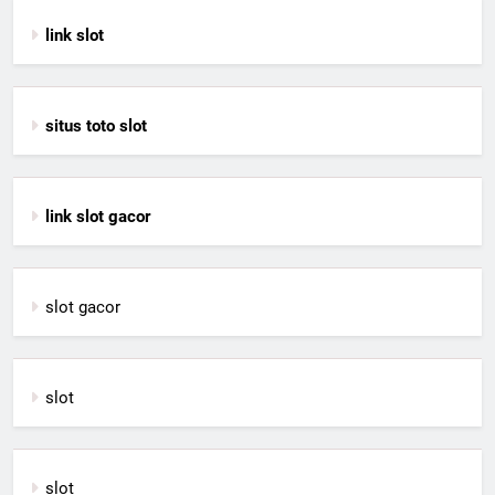
link slot
situs toto slot
link slot gacor
slot gacor
slot
slot