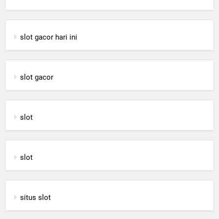
slot gacor hari ini
slot gacor
slot
slot
situs slot