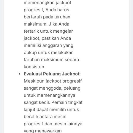
memenangkan jackpot
progresif, Anda harus
bertaruh pada taruhan
maksimum. Jika Anda
tertarik untuk mengejar
jackpot, pastikan Anda
memiliki anggaran yang
cukup untuk melakukan
taruhan maksimum secara
konsisten.
Evaluasi Peluang Jackpot:
Meskipun jackpot progresif
sangat menggoda, peluang
untuk memenangkannya
sangat kecil. Pemain tingkat
lanjut dapat memilih untuk
beralih antara mesin
progresif dan mesin lainnya
yang menawarkan