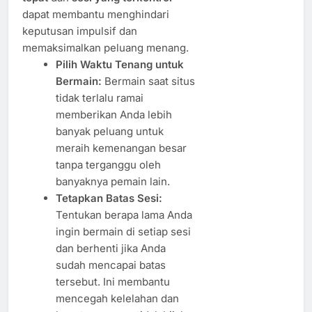
dapat membantu menghindari
keputusan impulsif dan
memaksimalkan peluang menang.
Pilih Waktu Tenang untuk
Bermain:
Bermain saat situs
tidak terlalu ramai
memberikan Anda lebih
banyak peluang untuk
meraih kemenangan besar
tanpa terganggu oleh
banyaknya pemain lain.
Tetapkan Batas Sesi:
Tentukan berapa lama Anda
ingin bermain di setiap sesi
dan berhenti jika Anda
sudah mencapai batas
tersebut. Ini membantu
mencegah kelelahan dan