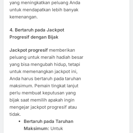
yang meningkatkan peluang Anda
untuk mendapatkan lebih banyak
kemenangan.
4.
Bertaruh pada Jackpot
Progresif dengan Bijak
Jackpot progresif
memberikan
peluang untuk meraih hadiah besar
yang bisa mengubah hidup, tetapi
untuk memenangkan jackpot ini,
Anda harus bertaruh pada taruhan
maksimum. Pemain tingkat lanjut
perlu membuat keputusan yang
bijak saat memilih apakah ingin
mengejar jackpot progresif atau
tidak.
Bertaruh pada Taruhan
Maksimum:
Untuk