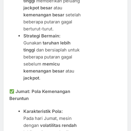
tinggi
memberikan peluang
jackpot besar
atau
kemenangan besar
setelah
beberapa putaran gagal
berturut-turut.
Strategi Bermain:
Gunakan
taruhan lebih
tinggi
dan bersiaplah untuk
beberapa putaran gagal
sebelum
memicu
kemenangan besar
atau
jackpot
.
Jumat: Pola Kemenangan
Beruntun
Karakteristik Pola:
Pada hari Jumat, mesin
dengan
volatilitas rendah