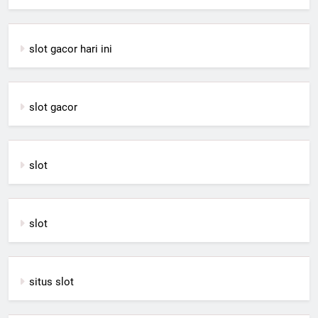
slot gacor hari ini
slot gacor
slot
slot
situs slot