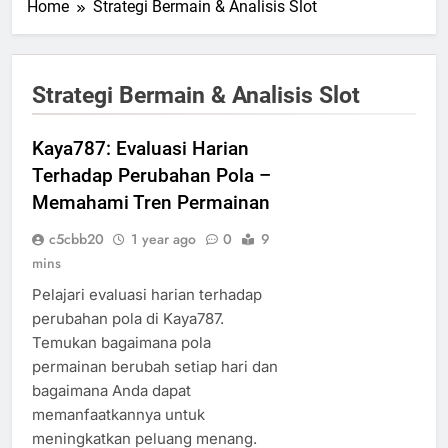
Home
Strategi Bermain & Analisis Slot
Strategi Bermain & Analisis Slot
Kaya787: Evaluasi Harian
Terhadap Perubahan Pola –
Memahami Tren Permainan
c5cbb20
1 year ago
0
9
mins
Pelajari evaluasi harian terhadap
perubahan pola di Kaya787.
Temukan bagaimana pola
permainan berubah setiap hari dan
bagaimana Anda dapat
memanfaatkannya untuk
meningkatkan peluang menang.