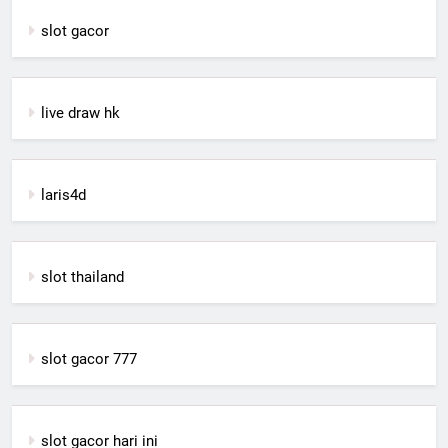
slot gacor
live draw hk
laris4d
slot thailand
slot gacor 777
slot gacor hari ini