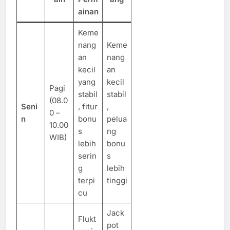
ainan
Keme
nang
Keme
an
nang
kecil
an
yang
kecil
Pagi
stabil
stabil
(08.0
Seni
, fitur
,
0 –
n
bonu
pelua
10.00
s
ng
WIB)
lebih
bonu
serin
s
g
lebih
terpi
tinggi
cu
Jack
Flukt
pot