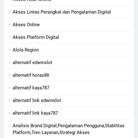
Akses Lintas Perangkat dan Pengalaman Digital
Akses Online
Akses Platform Digital
Alola Region
alternatif edwinslot
alternatif horas88
alternatif kaya787
alternatif link edwinslot
alternatif link kaya787
Analisis Brand Digital,Pengalaman Pengguna,Stabilitas
Platform,Tren Layanan,Strategi Akses