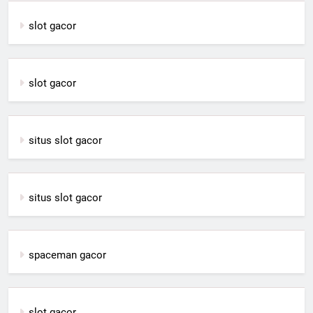
slot gacor
slot gacor
situs slot gacor
situs slot gacor
spaceman gacor
slot gacor