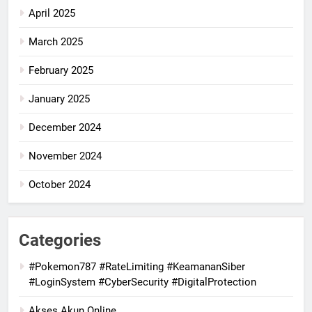
April 2025
March 2025
February 2025
January 2025
December 2024
November 2024
October 2024
Categories
#Pokemon787 #RateLimiting #KeamananSiber
#LoginSystem #CyberSecurity #DigitalProtection
Akses Akun Online