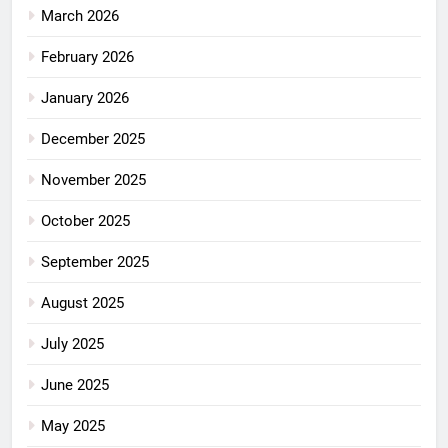
March 2026
February 2026
January 2026
December 2025
November 2025
October 2025
September 2025
August 2025
July 2025
June 2025
May 2025