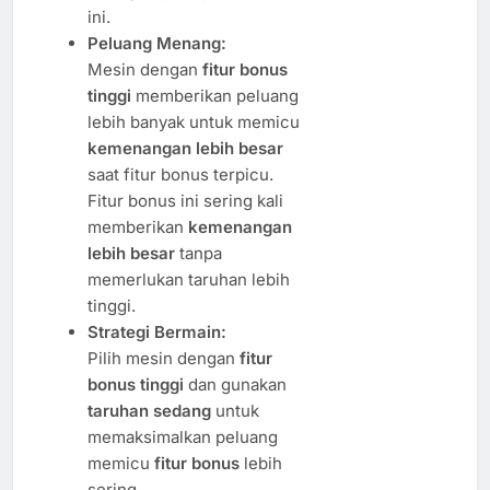
ini.
Peluang Menang:
Mesin dengan
fitur bonus
tinggi
memberikan peluang
lebih banyak untuk memicu
kemenangan lebih besar
saat fitur bonus terpicu.
Fitur bonus ini sering kali
memberikan
kemenangan
lebih besar
tanpa
memerlukan taruhan lebih
tinggi.
Strategi Bermain:
Pilih mesin dengan
fitur
bonus tinggi
dan gunakan
taruhan sedang
untuk
memaksimalkan peluang
memicu
fitur bonus
lebih
sering.