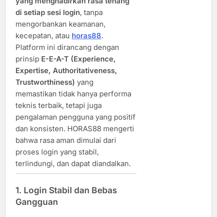
yang menghadirkan rasa tenang
di setiap sesi login
, tanpa
mengorbankan keamanan,
kecepatan, atau
horas88
.
Platform ini dirancang dengan
prinsip
E-E-A-T (Experience,
Expertise, Authoritativeness,
Trustworthiness)
yang
memastikan tidak hanya performa
teknis terbaik, tetapi juga
pengalaman pengguna yang positif
dan konsisten. HORAS88 mengerti
bahwa rasa aman dimulai dari
proses login yang stabil,
terlindungi, dan dapat diandalkan.
1. Login Stabil dan Bebas
Gangguan