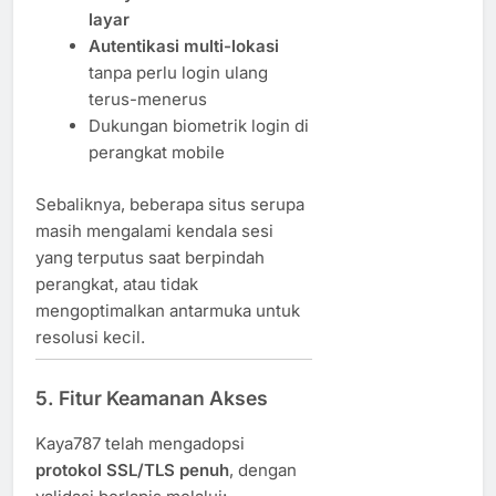
layar
Autentikasi multi-lokasi
tanpa perlu login ulang
terus-menerus
Dukungan biometrik login di
perangkat mobile
Sebaliknya, beberapa situs serupa
masih mengalami kendala sesi
yang terputus saat berpindah
perangkat, atau tidak
mengoptimalkan antarmuka untuk
resolusi kecil.
5. Fitur Keamanan Akses
Kaya787 telah mengadopsi
protokol SSL/TLS penuh
, dengan