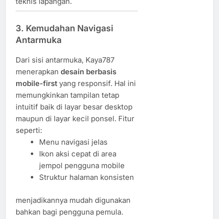
teknis lapangan.
3. Kemudahan Navigasi
Antarmuka
Dari sisi antarmuka, Kaya787
menerapkan
desain berbasis
mobile-first
yang responsif. Hal ini
memungkinkan tampilan tetap
intuitif baik di layar besar desktop
maupun di layar kecil ponsel. Fitur
seperti:
Menu navigasi jelas
Ikon aksi cepat di area
jempol pengguna mobile
Struktur halaman konsisten
menjadikannya mudah digunakan
bahkan bagi pengguna pemula.