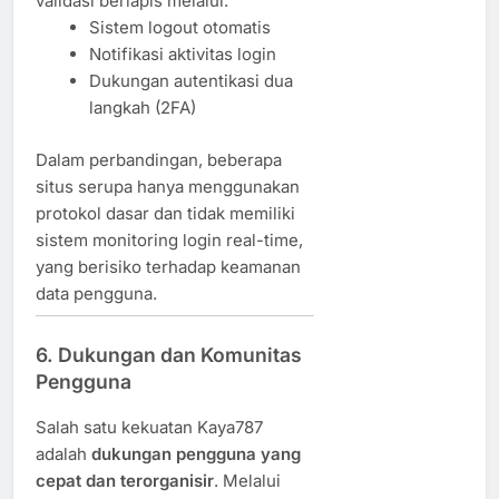
validasi berlapis melalui:
Sistem logout otomatis
Notifikasi aktivitas login
Dukungan autentikasi dua
langkah (2FA)
Dalam perbandingan, beberapa
situs serupa hanya menggunakan
protokol dasar dan tidak memiliki
sistem monitoring login real-time,
yang berisiko terhadap keamanan
data pengguna.
6. Dukungan dan Komunitas
Pengguna
Salah satu kekuatan Kaya787
adalah
dukungan pengguna yang
cepat dan terorganisir
. Melalui