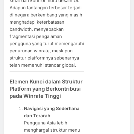
ketat dan kontrol mutu desain UI.
Adapun tantangan terbesar terjadi
di negara berkembang yang masih
menghadapi keterbatasan
bandwidth, menyebabkan
fragmentasi pengalaman
pengguna yang turut memengaruhi
penurunan winrate, meskipun
struktur platformnya sebenarnya
telah memenuhi standar global.
Elemen Kunci dalam Struktur
Platform yang Berkontribusi
pada Winrate Tinggi
Navigasi yang Sederhana
dan Terarah
Pengguna Asia lebih
menghargai struktur menu