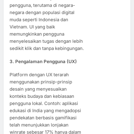
pengguna, terutama di negara-
negara dengan populasi digital
muda seperti Indonesia dan
Vietnam. UI yang baik
memungkinkan pengguna
menyelesaikan tugas dengan lebih
sedikit klik dan tanpa kebingungan.
3.
Pengalaman Pengguna (UX)
Platform dengan UX terarah
menggunakan prinsip-prinsip
desain yang menyesuaikan
konteks budaya dan kebiasaan
pengguna lokal. Contoh: aplikasi
edukasi di India yang mengadopsi
pendekatan berbasis gamifikasi
telah menunjukkan lonjakan
winrate sebesar 17% hanya dalam