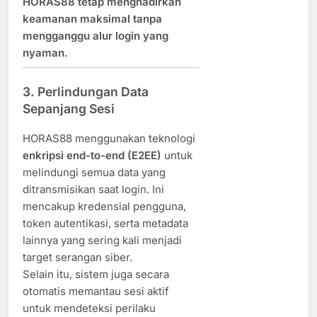
HORAS88 tetap menghadirkan
keamanan maksimal tanpa
mengganggu alur login yang
nyaman.
3. Perlindungan Data
Sepanjang Sesi
HORAS88 menggunakan teknologi
enkripsi end-to-end (E2EE)
untuk
melindungi semua data yang
ditransmisikan saat login. Ini
mencakup kredensial pengguna,
token autentikasi, serta metadata
lainnya yang sering kali menjadi
target serangan siber.
Selain itu, sistem juga secara
otomatis memantau sesi aktif
untuk mendeteksi perilaku