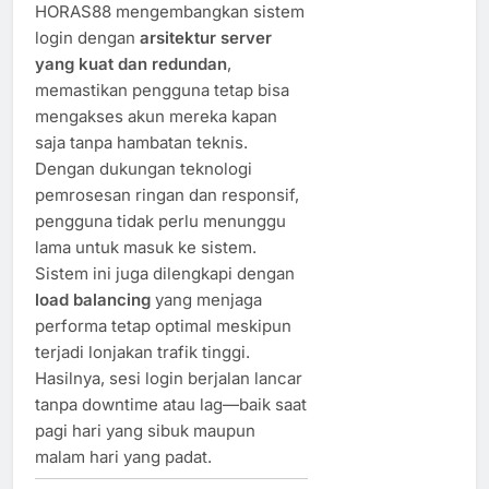
HORAS88 mengembangkan sistem
login dengan
arsitektur server
yang kuat dan redundan
,
memastikan pengguna tetap bisa
mengakses akun mereka kapan
saja tanpa hambatan teknis.
Dengan dukungan teknologi
pemrosesan ringan dan responsif,
pengguna tidak perlu menunggu
lama untuk masuk ke sistem.
Sistem ini juga dilengkapi dengan
load balancing
yang menjaga
performa tetap optimal meskipun
terjadi lonjakan trafik tinggi.
Hasilnya, sesi login berjalan lancar
tanpa downtime atau lag—baik saat
pagi hari yang sibuk maupun
malam hari yang padat.