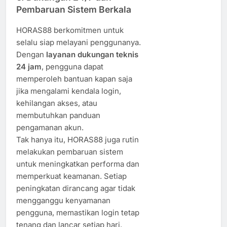
Pembaruan Sistem Berkala
HORAS88 berkomitmen untuk
selalu siap melayani penggunanya.
Dengan
layanan dukungan teknis
24 jam
, pengguna dapat
memperoleh bantuan kapan saja
jika mengalami kendala login,
kehilangan akses, atau
membutuhkan panduan
pengamanan akun.
Tak hanya itu, HORAS88 juga rutin
melakukan pembaruan sistem
untuk meningkatkan performa dan
memperkuat keamanan. Setiap
peningkatan dirancang agar tidak
mengganggu kenyamanan
pengguna, memastikan login tetap
tenang dan lancar setiap hari.