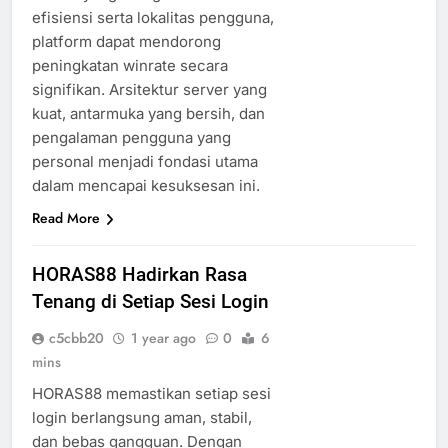
efisiensi serta lokalitas pengguna,
platform dapat mendorong
peningkatan winrate secara
signifikan. Arsitektur server yang
kuat, antarmuka yang bersih, dan
pengalaman pengguna yang
personal menjadi fondasi utama
dalam mencapai kesuksesan ini.
Read More
HORAS88 Hadirkan Rasa
Tenang di Setiap Sesi Login
c5cbb20
1 year ago
0
6
mins
HORAS88 memastikan setiap sesi
login berlangsung aman, stabil,
dan bebas gangguan. Dengan