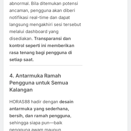
abnormal. Bila ditemukan potensi
ancaman, pengguna akan diberi
notifikasi real-time dan dapat
langsung mengakhiri sesi tersebut
melalui dashboard yang
disediakan.
Transparansi dan
kontrol seperti ini memberikan
rasa tenang bagi pengguna di
setiap saat.
4. Antarmuka Ramah
Pengguna untuk Semua
Kalangan
HORAS88 hadir dengan
desain
antarmuka yang sederhana,
bersih, dan ramah pengguna
,
sehingga siapa pun—baik
pengguna awam maupun