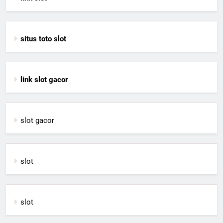
situs toto slot
link slot gacor
slot gacor
slot
slot