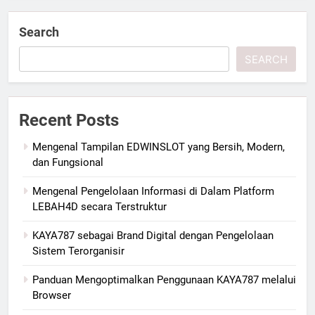
Search
SEARCH
Recent Posts
Mengenal Tampilan EDWINSLOT yang Bersih, Modern,
dan Fungsional
Mengenal Pengelolaan Informasi di Dalam Platform
LEBAH4D secara Terstruktur
KAYA787 sebagai Brand Digital dengan Pengelolaan
Sistem Terorganisir
Panduan Mengoptimalkan Penggunaan KAYA787 melalui
Browser