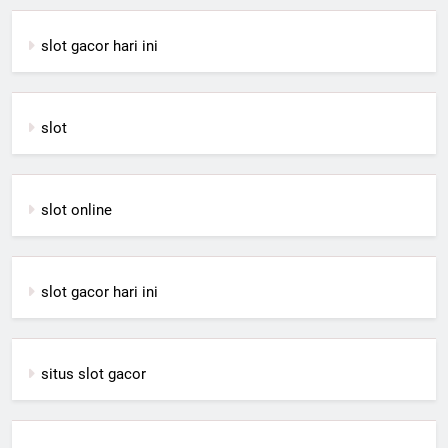
slot gacor hari ini
slot
slot online
slot gacor hari ini
situs slot gacor