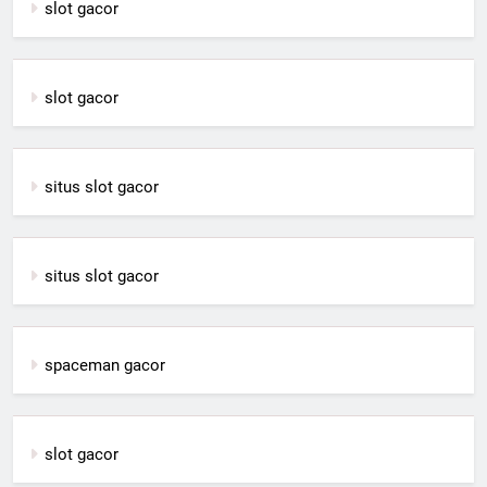
slot gacor
slot gacor
situs slot gacor
situs slot gacor
spaceman gacor
slot gacor