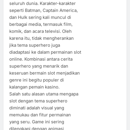
seluruh dunia. Karakter-karakter
seperti Batman, Captain America,
dan Hulk sering kali muncul di
berbagai media, termasuk film,
komik, dan acara televisi. Oleh
karena itu, tidak mengherankan
jika tema superhero juga
diadaptasi ke dalam permainan slot
online. Kombinasi antara cerita
superhero yang menarik dan
keseruan bermain slot menjadikan
genre ini begitu populer di
kalangan pemain kasino.
Salah satu alasan utama mengapa
slot dengan tema superhero
diminati adalah visual yang
memukau dan fitur permainan
yang seru. Game ini sering
dilengkapi dengan animasi