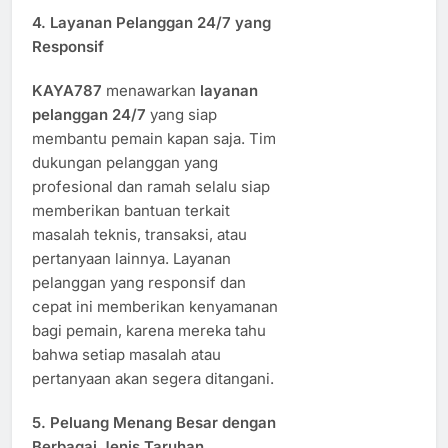
4.
Layanan Pelanggan 24/7 yang
Responsif
KAYA787
menawarkan
layanan
pelanggan 24/7
yang siap
membantu pemain kapan saja. Tim
dukungan pelanggan yang
profesional dan ramah selalu siap
memberikan bantuan terkait
masalah teknis, transaksi, atau
pertanyaan lainnya. Layanan
pelanggan yang responsif dan
cepat ini memberikan kenyamanan
bagi pemain, karena mereka tahu
bahwa setiap masalah atau
pertanyaan akan segera ditangani.
5.
Peluang Menang Besar dengan
Berbagai Jenis Taruhan