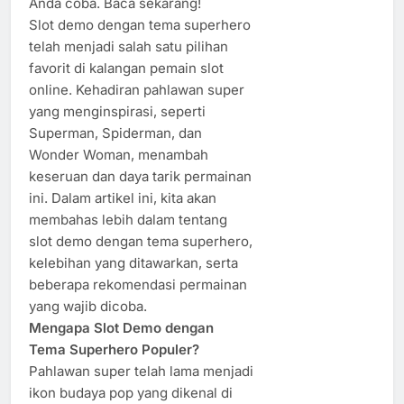
Anda coba. Baca sekarang!
Slot demo dengan tema superhero
telah menjadi salah satu pilihan
favorit di kalangan pemain slot
online. Kehadiran pahlawan super
yang menginspirasi, seperti
Superman, Spiderman, dan
Wonder Woman, menambah
keseruan dan daya tarik permainan
ini. Dalam artikel ini, kita akan
membahas lebih dalam tentang
slot demo dengan tema superhero,
kelebihan yang ditawarkan, serta
beberapa rekomendasi permainan
yang wajib dicoba.
Mengapa Slot Demo dengan
Tema Superhero Populer?
Pahlawan super telah lama menjadi
ikon budaya pop yang dikenal di