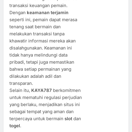
transaksi keuangan pemain.
Dengan
keamanan terjamin
seperti ini, pemain dapat merasa
tenang saat bermain dan
melakukan transaksi tanpa
khawatir informasi mereka akan
disalahgunakan. Keamanan ini
tidak hanya melindungi data
pribadi, tetapi juga memastikan
bahwa setiap permainan yang
dilakukan adalah adil dan
transparan.
Selain itu,
KAYA787
berkomitmen
untuk mematuhi regulasi perjudian
yang berlaku, menjadikan situs ini
sebagai tempat yang aman dan
terpercaya untuk bermain
slot
dan
togel
.