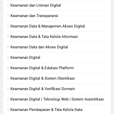
Keamanan dan Literasi Digital
Keamanan dan Transparansi
Keamanan Data & Manajemen Akses Digital
Keamanan Data & Tata Kelola Informasi
Keamanan Data dan Akses Digital
Keamanan Digital
Keamanan Digital & Edukasi Platform
Keamanan Digital & Sistem Otentikasi
Keamanan Digital & Verifikasi Domain
Keamanan Digital | Teknologi Web | Sistem Autentikasi
Keamanan Pembayaran & Tata Kelola Data