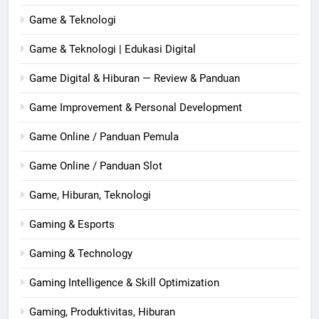
Game & Teknologi
Game & Teknologi | Edukasi Digital
Game Digital & Hiburan — Review & Panduan
Game Improvement & Personal Development
Game Online / Panduan Pemula
Game Online / Panduan Slot
Game, Hiburan, Teknologi
Gaming & Esports
Gaming & Technology
Gaming Intelligence & Skill Optimization
Gaming, Produktivitas, Hiburan