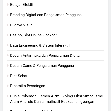
Belajar Efektif
Branding Digital dan Pengalaman Pengguna
Budaya Visual
Casino, Slot Online, Jackpot
Data Engineering & Sistem Interaktif
Desain Antarmuka dan Pengalaman Digital
Desain Game & Pengalaman Pengguna
Diet Sehat
Dinamika Persaingan
Dunia Pokémon Elemen Alam Ekologi Fiksi Simbolisme
Alam Analisis Dunia Imajinatif Edukasi Lingkungan