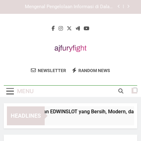
Skip
KAYA787 sebagai Brand Digital dengan
to
Pengelolaan Sistem Terorganisir
content
Panduan Mengoptimalkan Penggunaan KAYA787
melalui Browser
Mengenal Tampilan EDWINSLOT yang Bersih,
Modern, dan Fungsional
Mengenal Pengelolaan Informasi di Dalam
Platform LEBAH4D secara Terstruktur
AJ Fury Fight
KAYA787 sebagai Brand Digital dengan
Bergabunglah Dalam Pelatihan Dan
Pengelolaan Sistem Terorganisir
NEWSLETTER
RANDOM NEWS
Kompetisi Tinju Di AJ Fury Fight. Untuk
Panduan Mengoptimalkan Penggunaan KAYA787
melalui Browser
Atlet Dan Penggemar Olahraga Tinju.
MENU
engenal Tampilan EDWINSLOT yang Bersih, Modern, dan Fung
HEADLINES
 Weeks Ago