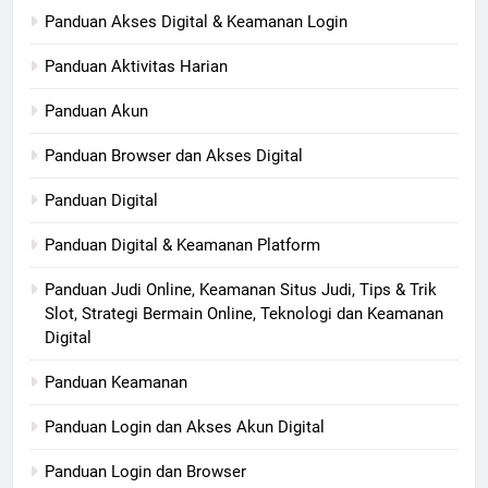
Panduan Akses Digital & Keamanan Login
Panduan Aktivitas Harian
Panduan Akun
Panduan Browser dan Akses Digital
Panduan Digital
Panduan Digital & Keamanan Platform
Panduan Judi Online, Keamanan Situs Judi, Tips & Trik
Slot, Strategi Bermain Online, Teknologi dan Keamanan
Digital
Panduan Keamanan
Panduan Login dan Akses Akun Digital
Panduan Login dan Browser