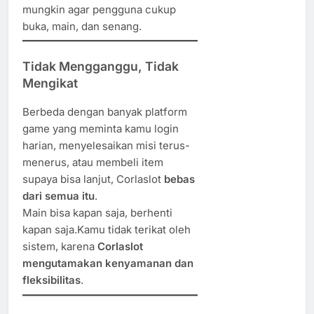
mungkin agar pengguna cukup
buka, main, dan senang.
Tidak Mengganggu, Tidak
Mengikat
Berbeda dengan banyak platform
game yang meminta kamu login
harian, menyelesaikan misi terus-
menerus, atau membeli item
supaya bisa lanjut, Corlaslot
bebas
dari semua itu
.
Main bisa kapan saja, berhenti
kapan saja.Kamu tidak terikat oleh
sistem, karena
Corlaslot
mengutamakan kenyamanan dan
fleksibilitas
.