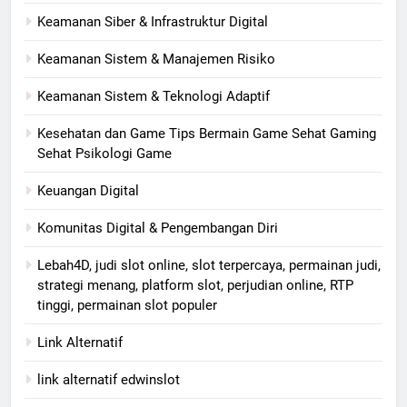
Keamanan Siber & Infrastruktur Digital
Keamanan Sistem & Manajemen Risiko
Keamanan Sistem & Teknologi Adaptif
Kesehatan dan Game Tips Bermain Game Sehat Gaming
Sehat Psikologi Game
Keuangan Digital
Komunitas Digital & Pengembangan Diri
Lebah4D, judi slot online, slot terpercaya, permainan judi,
strategi menang, platform slot, perjudian online, RTP
tinggi, permainan slot populer
Link Alternatif
link alternatif edwinslot