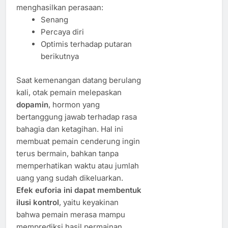
menghasilkan perasaan:
Senang
Percaya diri
Optimis terhadap putaran
berikutnya
Saat kemenangan datang berulang
kali, otak pemain melepaskan
dopamin
, hormon yang
bertanggung jawab terhadap rasa
bahagia dan ketagihan. Hal ini
membuat pemain cenderung ingin
terus bermain, bahkan tanpa
memperhatikan waktu atau jumlah
uang yang sudah dikeluarkan.
Efek euforia ini dapat membentuk
ilusi kontrol
, yaitu keyakinan
bahwa pemain merasa mampu
memprediksi hasil permainan,