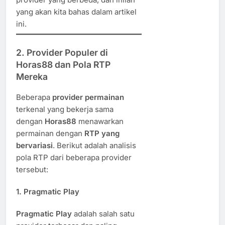
yang akan kita bahas dalam artikel
ini.
2.
Provider Populer di
Horas88 dan Pola RTP
Mereka
Beberapa
provider permainan
terkenal yang bekerja sama
dengan
Horas88
menawarkan
permainan dengan
RTP yang
bervariasi
. Berikut adalah analisis
pola RTP dari beberapa provider
tersebut:
1. Pragmatic Play
Pragmatic Play
adalah salah satu