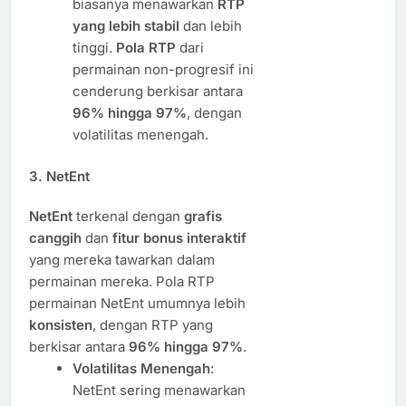
biasanya menawarkan
RTP
yang lebih stabil
dan lebih
tinggi.
Pola RTP
dari
permainan non-progresif ini
cenderung berkisar antara
96% hingga 97%
, dengan
volatilitas menengah.
3. NetEnt
NetEnt
terkenal dengan
grafis
canggih
dan
fitur bonus interaktif
yang mereka tawarkan dalam
permainan mereka. Pola RTP
permainan NetEnt umumnya lebih
konsisten
, dengan RTP yang
berkisar antara
96% hingga 97%
.
Volatilitas Menengah
:
NetEnt sering menawarkan