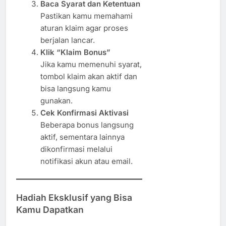
Baca Syarat dan Ketentuan
Pastikan kamu memahami
aturan klaim agar proses
berjalan lancar.
Klik “Klaim Bonus”
Jika kamu memenuhi syarat,
tombol klaim akan aktif dan
bisa langsung kamu
gunakan.
Cek Konfirmasi Aktivasi
Beberapa bonus langsung
aktif, sementara lainnya
dikonfirmasi melalui
notifikasi akun atau email.
Hadiah Eksklusif yang Bisa
Kamu Dapatkan