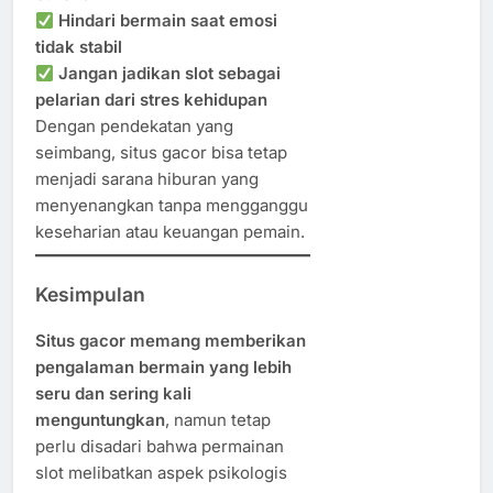
Hindari bermain saat emosi
tidak stabil
Jangan jadikan slot sebagai
pelarian dari stres kehidupan
Dengan pendekatan yang
seimbang, situs gacor bisa tetap
menjadi sarana hiburan yang
menyenangkan tanpa mengganggu
keseharian atau keuangan pemain.
Kesimpulan
Situs gacor memang memberikan
pengalaman bermain yang lebih
seru dan sering kali
menguntungkan
, namun tetap
perlu disadari bahwa permainan
slot melibatkan aspek psikologis