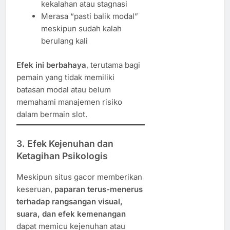
kekalahan atau stagnasi
Merasa “pasti balik modal”
meskipun sudah kalah
berulang kali
Efek ini berbahaya
, terutama bagi
pemain yang tidak memiliki
batasan modal atau belum
memahami manajemen risiko
dalam bermain slot.
3. Efek Kejenuhan dan
Ketagihan Psikologis
Meskipun situs gacor memberikan
keseruan,
paparan terus-menerus
terhadap rangsangan visual,
suara, dan efek kemenangan
dapat memicu kejenuhan atau