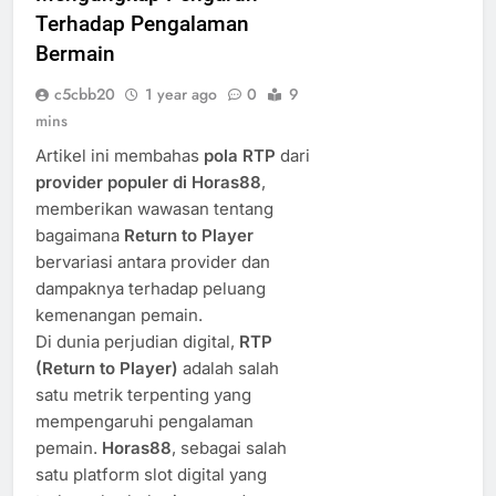
Terhadap Pengalaman
Bermain
c5cbb20
1 year ago
0
9
mins
Artikel ini membahas
pola RTP
dari
provider populer di Horas88
,
memberikan wawasan tentang
bagaimana
Return to Player
bervariasi antara provider dan
dampaknya terhadap peluang
kemenangan pemain.
Di dunia perjudian digital,
RTP
(Return to Player)
adalah salah
satu metrik terpenting yang
mempengaruhi pengalaman
pemain.
Horas88
, sebagai salah
satu platform slot digital yang