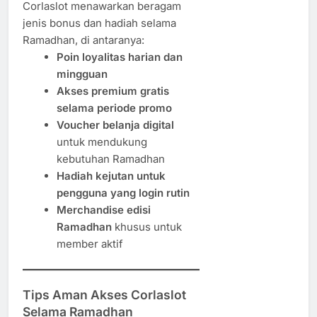
Corlaslot menawarkan beragam
jenis bonus dan hadiah selama
Ramadhan, di antaranya:
Poin loyalitas harian dan
mingguan
Akses premium gratis
selama periode promo
Voucher belanja digital
untuk mendukung
kebutuhan Ramadhan
Hadiah kejutan untuk
pengguna yang login rutin
Merchandise edisi
Ramadhan
khusus untuk
member aktif
Tips Aman Akses Corlaslot
Selama Ramadhan