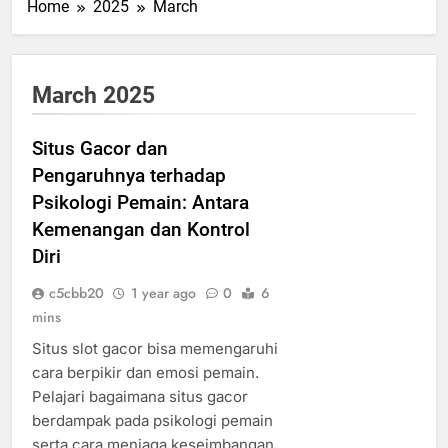
Home
2025
March
March 2025
Situs Gacor dan
Pengaruhnya terhadap
Psikologi Pemain: Antara
Kemenangan dan Kontrol
Diri
c5cbb20
1 year ago
0
6
mins
Situs slot gacor bisa memengaruhi
cara berpikir dan emosi pemain.
Pelajari bagaimana situs gacor
berdampak pada psikologi pemain
serta cara menjaga keseimbangan