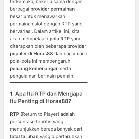
terkemuka, bekerja sama dengan
berbagai
provider permainan
besar untuk menawarkan
permainan slot dengan RTP yang
bervariasi. Dalam artikel ini, kita
akan mempelajari
pola RTP
yang
diterapkan oleh beberapa
provider
populer di Horas88
dan bagaimana
pola-pola ini mempengaruhi
peluang kemenangan
serta
pengalaman bermain pemain.
1.
Apa Itu RTP dan Mengapa
Itu Penting di Horas88?
RTP
(Return to Player) adalah
persentase teoritis yang
menunjukkan berapa banyak dari
total taruhan
yang dipertaruhkan