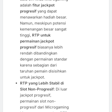
adalah
fitur jackpot
progresif
yang dapat
menawarkan hadiah besar.
Namun, meskipun potensi
kemenangan besar sangat
tinggi,
RTP untuk
permainan jackpot
progresif
biasanya lebih
rendah dibandingkan
dengan permainan standar
karena sebagian dari
taruhan pemain disisihkan
untuk jackpot.
RTP yang Lebih Stabil di
Slot Non-Progresif
: Di luar
jackpot progresif,
permainan slot non-
progresif dari Microgaming