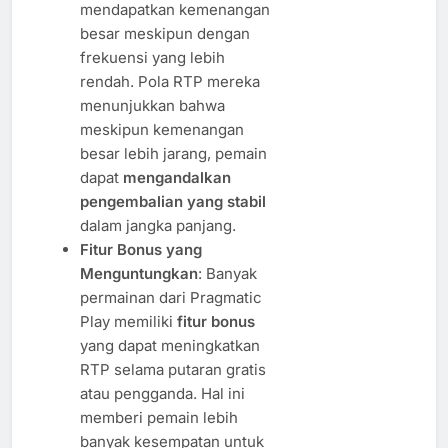
mendapatkan kemenangan
besar meskipun dengan
frekuensi yang lebih
rendah. Pola RTP mereka
menunjukkan bahwa
meskipun kemenangan
besar lebih jarang, pemain
dapat
mengandalkan
pengembalian yang stabil
dalam jangka panjang.
Fitur Bonus yang
Menguntungkan
: Banyak
permainan dari Pragmatic
Play memiliki
fitur bonus
yang dapat meningkatkan
RTP selama putaran gratis
atau pengganda. Hal ini
memberi pemain lebih
banyak kesempatan untuk