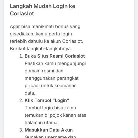
Langkah Mudah Login ke
Corlaslot
Agar bisa menikmati bonus yang
disediakan, kamu perlu login
terlebih dahulu ke akun Corlaslot.
Berikut langkah-langkahnya:
Buka Situs Resmi Corlaslot
Pastikan kamu mengunjungi
domain resmi dan
menggunakan perangkat
pribadi untuk keamanan
data.
Klik Tombol “Login”
Tombol login bisa kamu
temukan di pojok kanan atas
halaman utama.
Masukkan Data Akun
Gunakan username dan