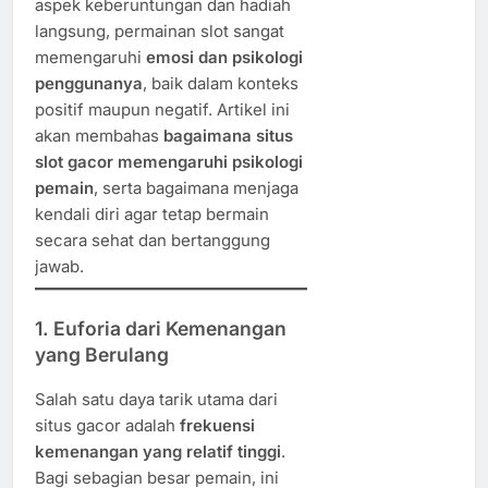
aspek keberuntungan dan hadiah
langsung, permainan slot sangat
memengaruhi
emosi dan psikologi
penggunanya
, baik dalam konteks
positif maupun negatif. Artikel ini
akan membahas
bagaimana situs
slot gacor memengaruhi psikologi
pemain
, serta bagaimana menjaga
kendali diri agar tetap bermain
secara sehat dan bertanggung
jawab.
1. Euforia dari Kemenangan
yang Berulang
Salah satu daya tarik utama dari
situs gacor adalah
frekuensi
kemenangan yang relatif tinggi
.
Bagi sebagian besar pemain, ini