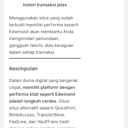
histori transaksi jelas
Menggunakan situs yang sudah
terbukti memiliki performa seperti
Edwinslot akan membantu Anda
menghindari penundaan,
gangguan teknis, atau keraguan
dalam setiap transaksi.
Kesimpulan
Dalam dunia digital yang bergerak
cepat,
memilih platform dengan
performa kilat seperti Edwinslot
adalah langkah cerdas
. Situs-
situs alternatif seperti QuickPort,
BlinkAccess, TransActNow,
FastLine, dan VaultTrans hadir