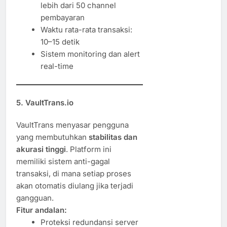
lebih dari 50 channel
pembayaran
Waktu rata-rata transaksi:
10–15 detik
Sistem monitoring dan alert
real-time
5. VaultTrans.io
VaultTrans menyasar pengguna
yang membutuhkan
stabilitas dan
akurasi tinggi
. Platform ini
memiliki sistem anti-gagal
transaksi, di mana setiap proses
akan otomatis diulang jika terjadi
gangguan.
Fitur andalan:
Proteksi redundansi server