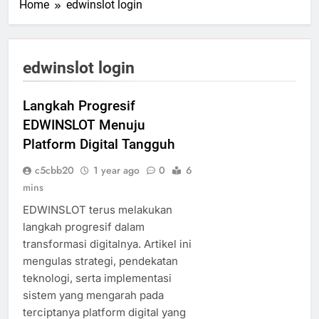
Home
edwinslot login
edwinslot login
Langkah Progresif
EDWINSLOT Menuju
Platform Digital Tangguh
c5cbb20
1 year ago
0
6
mins
EDWINSLOT terus melakukan
langkah progresif dalam
transformasi digitalnya. Artikel ini
mengulas strategi, pendekatan
teknologi, serta implementasi
sistem yang mengarah pada
terciptanya platform digital yang