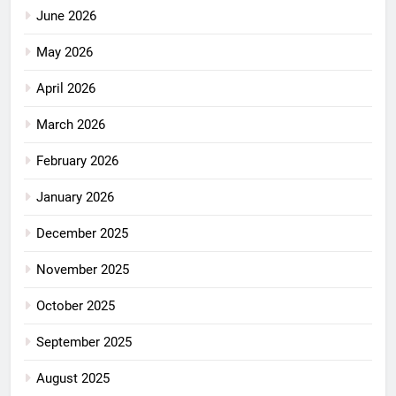
June 2026
May 2026
April 2026
March 2026
February 2026
January 2026
December 2025
November 2025
October 2025
September 2025
August 2025