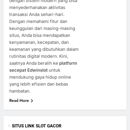
dengan sistem modern yang bisa
menyederhanakan aktivitas
transaksi Anda sehari-hari.
Dengan memahami fitur dan
keunggulan dari masing-masing
situs, Anda bisa mendapatkan
kenyamanan, kecepatan, dan
keamanan yang dibutuhkan dalam
rutinitas digital modern. Kini,
saatnya Anda beralih ke
platform
secepat Edwinslot
untuk
mendukung gaya hidup online
yang lebih efisien dan bebas
hambatan.
Read More
SITUS LINK SLOT GACOR