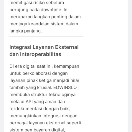
memitigasi risiko sebelum
berujung pada downtime. Ini
merupakan langkah penting dalam
menjaga keandalan sistem dalam
jangka panjang.
Integrasi Layanan Eksternal
dan Interoperabilitas
Di era digital saat ini, kemampuan
untuk berkolaborasi dengan
layanan pihak ketiga menjadi nilai
tambah yang krusial. EDWINSLOT
membuka struktur teknologinya
melalui API yang aman dan
terdokumentasi dengan baik,
memungkinkan integrasi dengan
berbagai layanan eksternal seperti
sistem pembayaran digital,