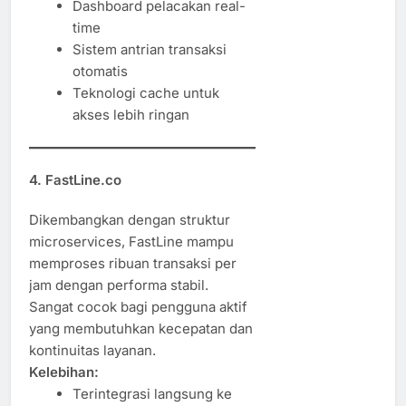
Dashboard pelacakan real-
time
Sistem antrian transaksi
otomatis
Teknologi cache untuk
akses lebih ringan
4. FastLine.co
Dikembangkan dengan struktur
microservices, FastLine mampu
memproses ribuan transaksi per
jam dengan performa stabil.
Sangat cocok bagi pengguna aktif
yang membutuhkan kecepatan dan
kontinuitas layanan.
Kelebihan:
Terintegrasi langsung ke