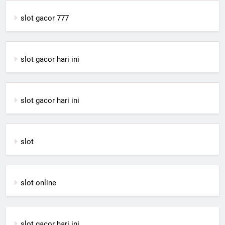
slot gacor 777
slot gacor hari ini
slot gacor hari ini
slot
slot online
slot gacor hari ini