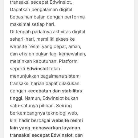
transaksi secepat Edwinslot.
Dapatkan pengalaman digital
bebas hambatan dengan performa
maksimal setiap hari.
Di tengah padatnya aktivitas digital
sehari-hari, memiliki akses ke
website resmi yang cepat, aman,
dan efisien bukan lagi kemewahan,
melainkan kebutuhan. Platform
seperti
Edwinslot
telah
menunjukkan bagaimana sistem
transaksi harian dapat dilakukan
dengan
kecepatan dan stabilitas
tinggi
. Namun, Edwinslot bukan
satu-satunya pilihan. Seiring
berkembangnya teknologi web,
kini hadir berbagai
website resmi
lain yang menawarkan layanan
transaksi secepat Edwinslot
, dan