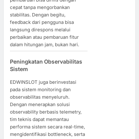
cepat tanpa mengorbankan
stabilitas. Dengan begitu,
feedback dari pengguna bisa
langsung direspons melalui
perbaikan atau pembaruan fitur
dalam hitungan jam, bukan hari.
Peningkatan Observabilitas
Sistem
EDWINSLOT juga berinvestasi
pada sistem monitoring dan
observabilitas menyeluruh.
Dengan menerapkan solusi
observability berbasis telemetry,
tim teknis dapat memantau
performa sistem secara real-time,
mengidentifikasi bottleneck, serta