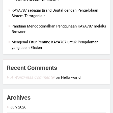
KAYA787 sebagai Brand Digital dengan Pengelolaan
Sistem Terorganisir
Panduan Mengoptimalkan Penggunaan KAYA787 melalui
Browser
Mengenal Fitur Penting KAYA787 untuk Pengalaman
yang Lebih Efisien
Recent Comments
A WordPress Commenter
on
Hello world!
Archives
July 2026