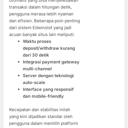
otomatis yang bisa menyelesaikan
transaksi dalam hitungan detik,
pengguna merasa lebih nyaman
dan efisien. Beberapa poin penting
dari sistem Edwinslot yang jadi
acuan banyak situs lain meliputi:
Waktu proses
deposit/withdraw kurang
dari 30 detik
Integrasi payment gateway
multi-channel
Server dengan teknologi
auto-scale
Interface yang responsif
dan mobile-friendly
Kecepatan dan stabilitas inilah
yang kini dijadikan standar oleh
pengguna dalam memilih platform