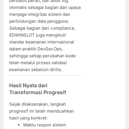
berbasis peran, dan audit log
otomatis sebagai bagian dari upaya
menjaga integritas sistem dan
perlindungan data pengguna.
Sebagai bagian dari compliance,
EDWINSLOT juga mengikuti
standar keamanan internasional
dalam praktik DevSecOps,
sehingga setiap perubahan kode
telah melalui proses validasi
keamanan sebelum dirilis.
Hasil Nyata dari
Transformasi Progresif
Sejak dilaksanakan, langkah
progresif ini telah membuahkan
hasil yang konkret:
Waktu respon sistem