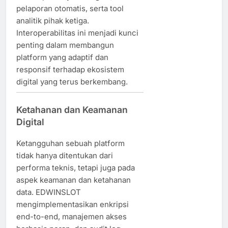
pelaporan otomatis, serta tool
analitik pihak ketiga.
Interoperabilitas ini menjadi kunci
penting dalam membangun
platform yang adaptif dan
responsif terhadap ekosistem
digital yang terus berkembang.
Ketahanan dan Keamanan
Digital
Ketangguhan sebuah platform
tidak hanya ditentukan dari
performa teknis, tetapi juga pada
aspek keamanan dan ketahanan
data. EDWINSLOT
mengimplementasikan enkripsi
end-to-end, manajemen akses