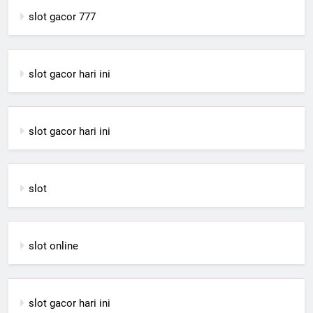
slot gacor 777
slot gacor hari ini
slot gacor hari ini
slot
slot online
slot gacor hari ini