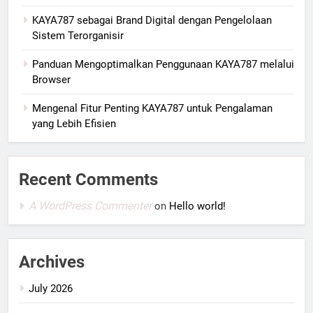
KAYA787 sebagai Brand Digital dengan Pengelolaan
Sistem Terorganisir
Panduan Mengoptimalkan Penggunaan KAYA787 melalui
Browser
Mengenal Fitur Penting KAYA787 untuk Pengalaman
yang Lebih Efisien
Recent Comments
A WordPress Commenter
on
Hello world!
Archives
July 2026