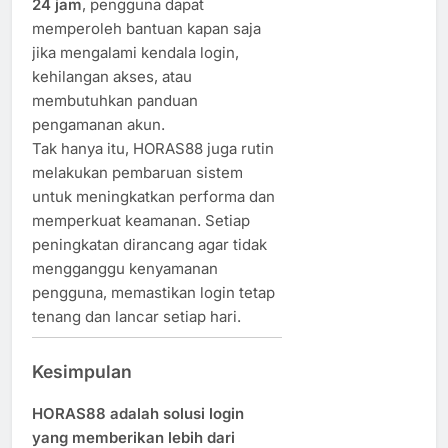
24 jam
, pengguna dapat
memperoleh bantuan kapan saja
jika mengalami kendala login,
kehilangan akses, atau
membutuhkan panduan
pengamanan akun.
Tak hanya itu, HORAS88 juga rutin
melakukan pembaruan sistem
untuk meningkatkan performa dan
memperkuat keamanan. Setiap
peningkatan dirancang agar tidak
mengganggu kenyamanan
pengguna, memastikan login tetap
tenang dan lancar setiap hari.
Kesimpulan
HORAS88 adalah solusi login
yang memberikan lebih dari