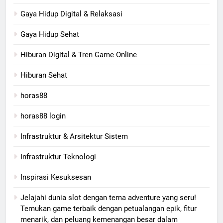
Gaya Hidup Digital & Relaksasi
Gaya Hidup Sehat
Hiburan Digital & Tren Game Online
Hiburan Sehat
horas88
horas88 login
Infrastruktur & Arsitektur Sistem
Infrastruktur Teknologi
Inspirasi Kesuksesan
Jelajahi dunia slot dengan tema adventure yang seru!
Temukan game terbaik dengan petualangan epik, fitur
menarik, dan peluang kemenangan besar dalam