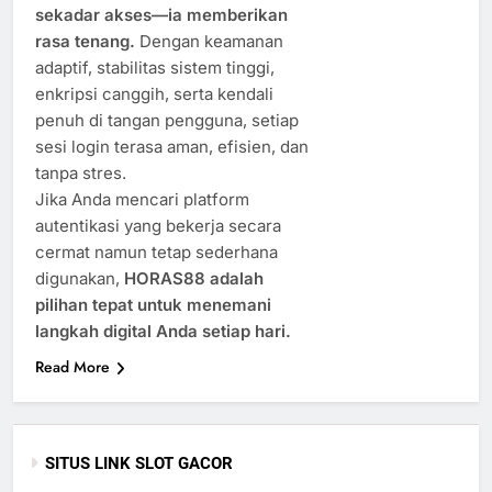
sekadar akses—ia memberikan
rasa tenang.
Dengan keamanan
adaptif, stabilitas sistem tinggi,
enkripsi canggih, serta kendali
penuh di tangan pengguna, setiap
sesi login terasa aman, efisien, dan
tanpa stres.
Jika Anda mencari platform
autentikasi yang bekerja secara
cermat namun tetap sederhana
digunakan,
HORAS88 adalah
pilihan tepat untuk menemani
langkah digital Anda setiap hari.
Read More
SITUS LINK SLOT GACOR