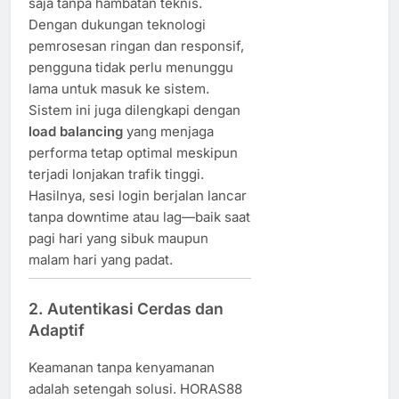
saja tanpa hambatan teknis.
Dengan dukungan teknologi
pemrosesan ringan dan responsif,
pengguna tidak perlu menunggu
lama untuk masuk ke sistem.
Sistem ini juga dilengkapi dengan
load balancing
yang menjaga
performa tetap optimal meskipun
terjadi lonjakan trafik tinggi.
Hasilnya, sesi login berjalan lancar
tanpa downtime atau lag—baik saat
pagi hari yang sibuk maupun
malam hari yang padat.
2. Autentikasi Cerdas dan
Adaptif
Keamanan tanpa kenyamanan
adalah setengah solusi. HORAS88