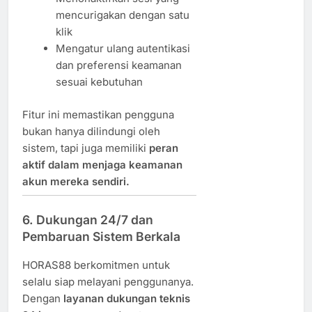
mencurigakan dengan satu
klik
Mengatur ulang autentikasi
dan preferensi keamanan
sesuai kebutuhan
Fitur ini memastikan pengguna
bukan hanya dilindungi oleh
sistem, tapi juga memiliki
peran
aktif dalam menjaga keamanan
akun mereka sendiri.
6. Dukungan 24/7 dan
Pembaruan Sistem Berkala
HORAS88 berkomitmen untuk
selalu siap melayani penggunanya.
Dengan
layanan dukungan teknis