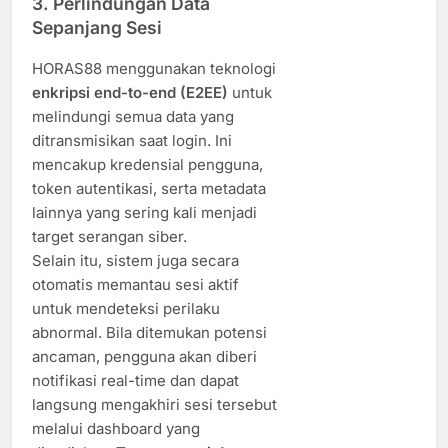
3. Perlindungan Data
Sepanjang Sesi
HORAS88 menggunakan teknologi
enkripsi end-to-end (E2EE)
untuk
melindungi semua data yang
ditransmisikan saat login. Ini
mencakup kredensial pengguna,
token autentikasi, serta metadata
lainnya yang sering kali menjadi
target serangan siber.
Selain itu, sistem juga secara
otomatis memantau sesi aktif
untuk mendeteksi perilaku
abnormal. Bila ditemukan potensi
ancaman, pengguna akan diberi
notifikasi real-time dan dapat
langsung mengakhiri sesi tersebut
melalui dashboard yang