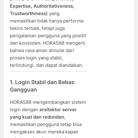
Expertise, Authoritativeness,
Trustworthiness)
yang
memastikan tidak hanya performa
teknis terbaik, tetapi juga
pengalaman pengguna yang positif
dan konsisten. HORAS88 mengerti
bahwa rasa aman dimulai dari
proses login yang stabil,
terlindungi, dan dapat diandalkan.
1. Login Stabil dan Bebas
Gangguan
HORAS88 mengembangkan sistem
login dengan
arsitektur server
yang kuat dan redundan
,
memastikan pengguna tetap bisa
mengakses akun mereka kapan