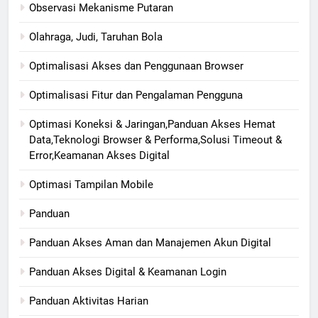
Observasi Mekanisme Putaran
Olahraga, Judi, Taruhan Bola
Optimalisasi Akses dan Penggunaan Browser
Optimalisasi Fitur dan Pengalaman Pengguna
Optimasi Koneksi & Jaringan,Panduan Akses Hemat
Data,Teknologi Browser & Performa,Solusi Timeout &
Error,Keamanan Akses Digital
Optimasi Tampilan Mobile
Panduan
Panduan Akses Aman dan Manajemen Akun Digital
Panduan Akses Digital & Keamanan Login
Panduan Aktivitas Harian