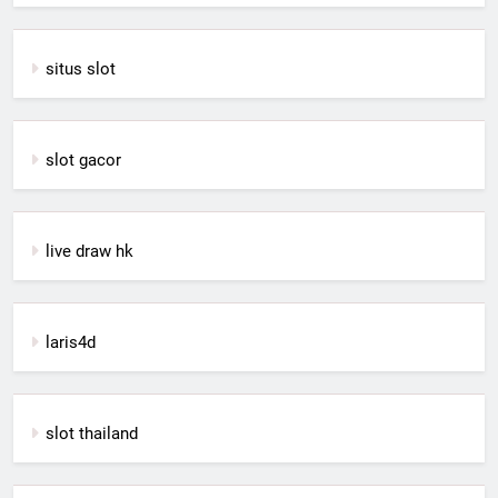
situs slot
slot gacor
live draw hk
laris4d
slot thailand