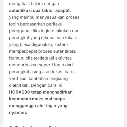
mengatasi hal ini dengan
autentikasi dua faktor adaptif
,
yang mampu menyesuaikan proses
login berdasarkan perilaku
pengguna. Jika login dilakukan dari
perangkat yang dikenal dan lokasi
yang biasa digunakan, sistem
mempercepat proses autentikasi.
Namun, bila terdeteksi aktivitas
mencurigakan seperti login dari
perangkat asing atau lokasi baru,
verifikasi tambahan langsung
diaktifkan. Dengan cara ini,
HORAS88 tetap menghadirkan
keamanan maksimal tanpa
mengganggu alur login yang
nyaman.