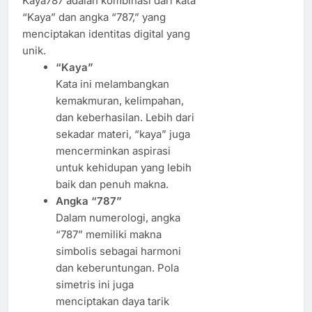
Kaya787 adalah kombinasi dari kata
“Kaya” dan angka “787,” yang
menciptakan identitas digital yang
unik.
“Kaya”
Kata ini melambangkan
kemakmuran, kelimpahan,
dan keberhasilan. Lebih dari
sekadar materi, “kaya” juga
mencerminkan aspirasi
untuk kehidupan yang lebih
baik dan penuh makna.
Angka “787”
Dalam numerologi, angka
“787” memiliki makna
simbolis sebagai harmoni
dan keberuntungan. Pola
simetris ini juga
menciptakan daya tarik