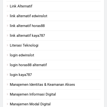
Link Alternatif
link alternatif edwinslot
link alternatif horas88
link alternatif kaya787
Literasi Teknologi
login edwinslot
login horas88 alternatif
login kaya787
Manajemen Identitas & Keamanan Akses
Manajemen Informasi Digital
Manajemen Modal Digital