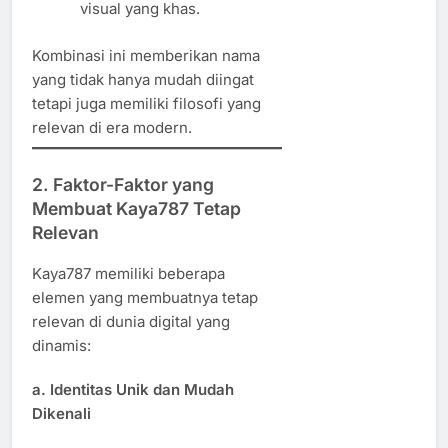
visual yang khas.
Kombinasi ini memberikan nama
yang tidak hanya mudah diingat
tetapi juga memiliki filosofi yang
relevan di era modern.
2. Faktor-Faktor yang
Membuat Kaya787 Tetap
Relevan
Kaya787 memiliki beberapa
elemen yang membuatnya tetap
relevan di dunia digital yang
dinamis:
a. Identitas Unik dan Mudah
Dikenali