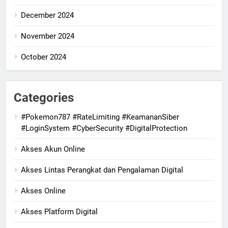
December 2024
November 2024
October 2024
Categories
#Pokemon787 #RateLimiting #KeamananSiber
#LoginSystem #CyberSecurity #DigitalProtection
Akses Akun Online
Akses Lintas Perangkat dan Pengalaman Digital
Akses Online
Akses Platform Digital