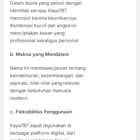
Dalam dunia yang penuh dengan
identitas serupa, Kaya787
menonjol karena keunikannya.
Kombinasi huruf dan angka ini
menciptakan kesan yang
profesional sekaligus personal.
b. Makna yang Mendalam
Nama ini membawa pesan tentang
kemakmuran, keseimbangan, dan
aspirasi, nilai-nilai yang relevan
dengan kebutuhan manusia
modern.
c. Fleksibilitas Penggunaan
Kaya787 dapat digunakan di
berbagai platform digital, dari