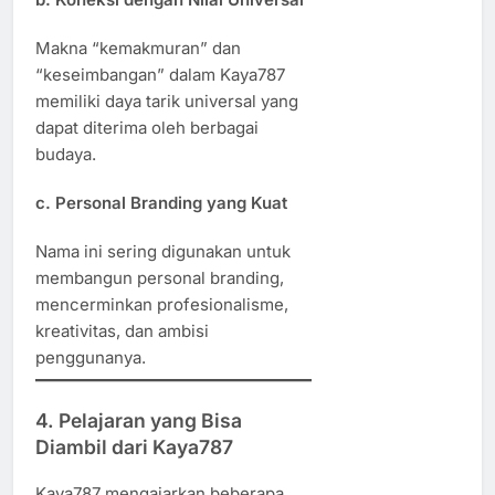
Makna “kemakmuran” dan
“keseimbangan” dalam Kaya787
memiliki daya tarik universal yang
dapat diterima oleh berbagai
budaya.
c. Personal Branding yang Kuat
Nama ini sering digunakan untuk
membangun personal branding,
mencerminkan profesionalisme,
kreativitas, dan ambisi
penggunanya.
4. Pelajaran yang Bisa
Diambil dari Kaya787
Kaya787 mengajarkan beberapa