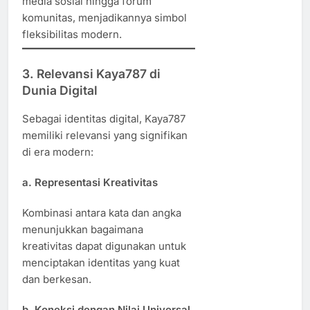
media sosial hingga forum
komunitas, menjadikannya simbol
fleksibilitas modern.
3. Relevansi Kaya787 di
Dunia Digital
Sebagai identitas digital, Kaya787
memiliki relevansi yang signifikan
di era modern:
a. Representasi Kreativitas
Kombinasi antara kata dan angka
menunjukkan bagaimana
kreativitas dapat digunakan untuk
menciptakan identitas yang kuat
dan berkesan.
b. Koneksi dengan Nilai Universal