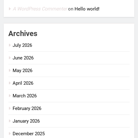
A WordPress Commenter
on
Hello world!
Archives
July 2026
June 2026
May 2026
April 2026
March 2026
February 2026
January 2026
December 2025