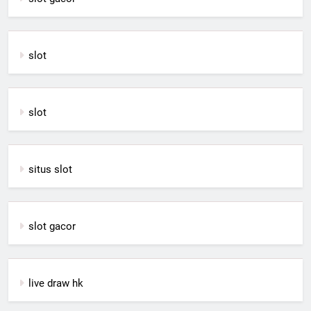
slot
slot
situs slot
slot gacor
live draw hk