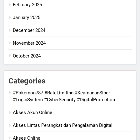
February 2025
January 2025
December 2024
November 2024
October 2024
Categories
#Pokemon787 #RateLimiting #KeamananSiber
#LoginSystem #CyberSecurity #DigitalProtection
Akses Akun Online
Akses Lintas Perangkat dan Pengalaman Digital
Akses Online