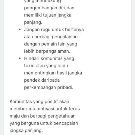
yang mendukung
pengembangan diri dan
memiliki tujuan jangka
panjang.
Jangan ragu untuk bertanya
atau berbagi pengalaman
dengan pemain lain yang
lebih berpengalaman.
Hindari komunitas yang
toxic atau yang lebih
mementingkan hasil jangka
pendek daripada
perkembangan pribadi.
Komunitas yang positif akan
memberimu motivasi untuk terus
maju dan berbagi pengetahuan
yang berguna untuk pencapaian
jangka panjang.