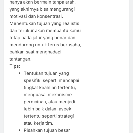
hanya akan bermain tanpa arah,
yang akhirnya bisa mengurangi
motivasi dan konsentrasi.
Menentukan tujuan yang realistis
dan terukur akan membantu kamu
tetap pada jalur yang benar dan
mendorong untuk terus berusaha,
bahkan saat menghadapi
tantangan.
Tips:
Tentukan tujuan yang
spesifik, seperti mencapai
tingkat keahlian tertentu,
menguasai mekanisme
permainan, atau menjadi
lebih baik dalam aspek
tertentu seperti strategi
atau kerja tim.
Pisahkan tujuan besar