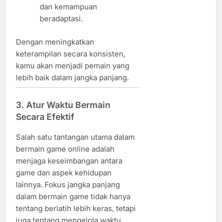
dan kemampuan
beradaptasi.
Dengan meningkatkan
keterampilan secara konsisten,
kamu akan menjadi pemain yang
lebih baik dalam jangka panjang.
3. Atur Waktu Bermain
Secara Efektif
Salah satu tantangan utama dalam
bermain game online adalah
menjaga keseimbangan antara
game dan aspek kehidupan
lainnya. Fokus jangka panjang
dalam bermain game tidak hanya
tentang berlatih lebih keras, tetapi
juga tentang mengelola waktu