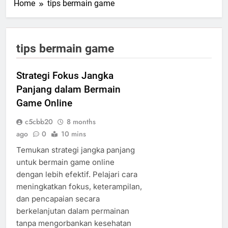
Home
tips bermain game
tips bermain game
Strategi Fokus Jangka
Panjang dalam Bermain
Game Online
c5cbb20
8 months
ago
0
10 mins
Temukan strategi jangka panjang
untuk bermain game online
dengan lebih efektif. Pelajari cara
meningkatkan fokus, keterampilan,
dan pencapaian secara
berkelanjutan dalam permainan
tanpa mengorbankan kesehatan