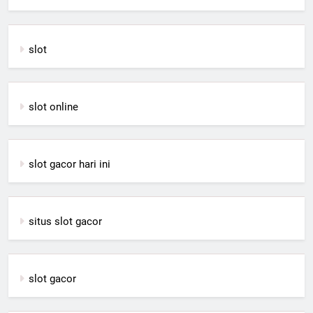
slot
slot online
slot gacor hari ini
situs slot gacor
slot gacor