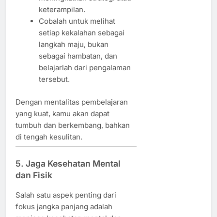
keterampilan.
Cobalah untuk melihat
setiap kekalahan sebagai
langkah maju, bukan
sebagai hambatan, dan
belajarlah dari pengalaman
tersebut.
Dengan mentalitas pembelajaran
yang kuat, kamu akan dapat
tumbuh dan berkembang, bahkan
di tengah kesulitan.
5. Jaga Kesehatan Mental
dan Fisik
Salah satu aspek penting dari
fokus jangka panjang adalah