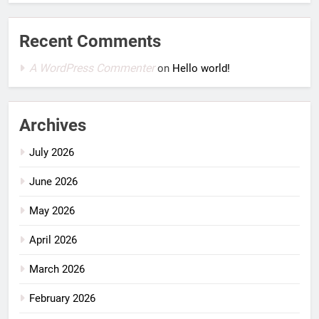
Recent Comments
A WordPress Commenter
on
Hello world!
Archives
July 2026
June 2026
May 2026
April 2026
March 2026
February 2026