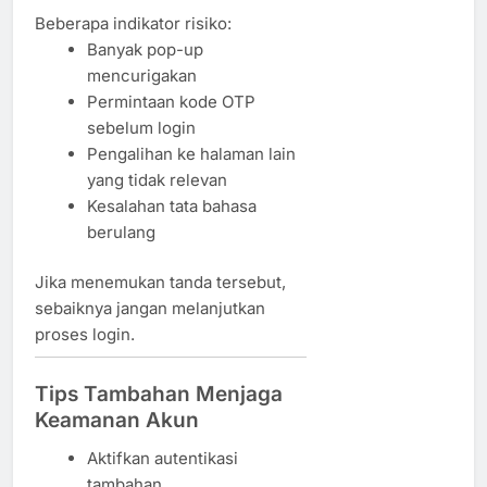
Beberapa indikator risiko:
Banyak pop-up
mencurigakan
Permintaan kode OTP
sebelum login
Pengalihan ke halaman lain
yang tidak relevan
Kesalahan tata bahasa
berulang
Jika menemukan tanda tersebut,
sebaiknya jangan melanjutkan
proses login.
Tips Tambahan Menjaga
Keamanan Akun
Aktifkan autentikasi
tambahan