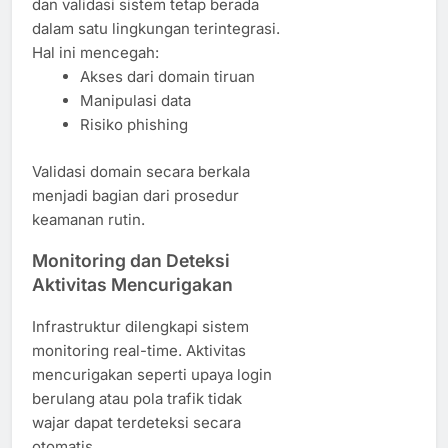
dan validasi sistem tetap berada
dalam satu lingkungan terintegrasi.
Hal ini mencegah:
Akses dari domain tiruan
Manipulasi data
Risiko phishing
Validasi domain secara berkala
menjadi bagian dari prosedur
keamanan rutin.
Monitoring dan Deteksi
Aktivitas Mencurigakan
Infrastruktur dilengkapi sistem
monitoring real-time. Aktivitas
mencurigakan seperti upaya login
berulang atau pola trafik tidak
wajar dapat terdeteksi secara
otomatis.