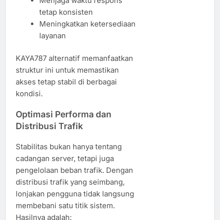
Menjaga waktu respons
tetap konsisten
Meningkatkan ketersediaan
layanan
KAYA787 alternatif memanfaatkan
struktur ini untuk memastikan
akses tetap stabil di berbagai
kondisi.
Optimasi Performa dan
Distribusi Trafik
Stabilitas bukan hanya tentang
cadangan server, tetapi juga
pengelolaan beban trafik. Dengan
distribusi trafik yang seimbang,
lonjakan pengguna tidak langsung
membebani satu titik sistem.
Hasilnya adalah: