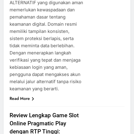
ALTERNATIF yang digunakan aman
memerlukan kewaspadaan dan
pemahaman dasar tentang
keamanan digital. Domain resmi
memiliki tampilan konsisten,
sistem proteksi berlapis, serta
tidak meminta data berlebihan.
Dengan menerapkan langkah
verifikasi yang tepat dan menjaga
kebiasaan login yang aman,
pengguna dapat mengakses akun
melalui jalur alternatif tanpa risiko
keamanan yang berarti.
Read More
Review Lengkap Game Slot
Online Pragmatic Play
dengan RTP Tinggi: