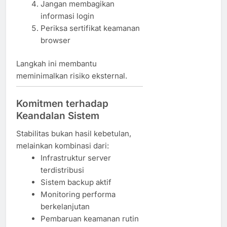
Jangan membagikan
informasi login
Periksa sertifikat keamanan
browser
Langkah ini membantu
meminimalkan risiko eksternal.
Komitmen terhadap
Keandalan Sistem
Stabilitas bukan hasil kebetulan,
melainkan kombinasi dari:
Infrastruktur server
terdistribusi
Sistem backup aktif
Monitoring performa
berkelanjutan
Pembaruan keamanan rutin