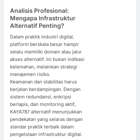
Analisis Profesional:
Mengapa Infrastruktur
Alternatif Penting?
Dalam praktik industri digital,
platform berskala besar hampir
selalu memiliki domain atau jalur
akses alternatif. Ini bukan indikasi
kelemahan, melainkan strategi
manajemen risiko.
Keamanan dan stabilitas harus
berjalan berdampingan. Dengan
sistem redundansi, enkripsi
berlapis, dan monitoring aktif,
KAYA787 alternatif menunjukkan
pendekatan yang selaras dengan
standar praktik terbaik dalam
pengelolaan infrastruktur digital.