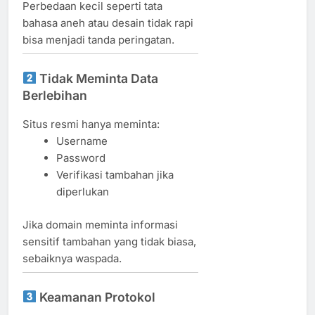
Perbedaan kecil seperti tata
bahasa aneh atau desain tidak rapi
bisa menjadi tanda peringatan.
Tidak Meminta Data
Berlebihan
Situs resmi hanya meminta:
Username
Password
Verifikasi tambahan jika
diperlukan
Jika domain meminta informasi
sensitif tambahan yang tidak biasa,
sebaiknya waspada.
Keamanan Protokol