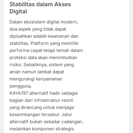
Stabilitas dalam Akses
Digital
Dalam ekosistem digital modern,
dua aspek yang tidak dapat
dipisahkan adalah keamanan dan
stabilitas. Platform yang memiliki
performa cepat tetapi lemah dalam
proteksi data akan menimbulkan
risiko. Sebaliknya, sistem yang
aman namun lambat dapat
mengurangi kenyamanan
pengguna.
KAYA787 alternatif hadir sebagai
bagian dari infrastruktur resmi
yang dirancang untuk menjaga
keseimbangan tersebut. Jalur
alternatif bukan sekadar cadangan,
melainkan komponen strategis