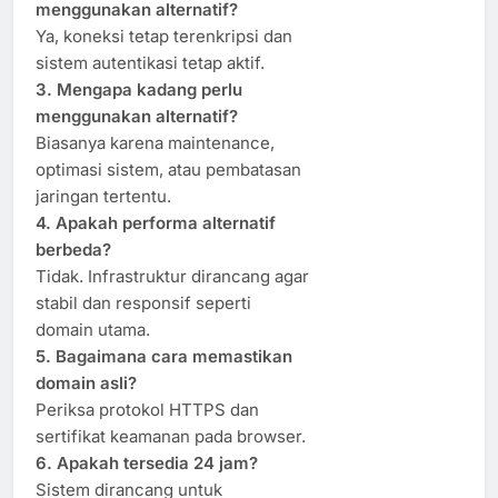
menggunakan alternatif?
Ya, koneksi tetap terenkripsi dan
sistem autentikasi tetap aktif.
3. Mengapa kadang perlu
menggunakan alternatif?
Biasanya karena maintenance,
optimasi sistem, atau pembatasan
jaringan tertentu.
4. Apakah performa alternatif
berbeda?
Tidak. Infrastruktur dirancang agar
stabil dan responsif seperti
domain utama.
5. Bagaimana cara memastikan
domain asli?
Periksa protokol HTTPS dan
sertifikat keamanan pada browser.
6. Apakah tersedia 24 jam?
Sistem dirancang untuk