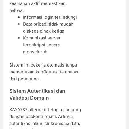
keamanan aktif memastikan
bahwa:
Informasi login terlindungi
Data pribadi tidak mudah
diakses pihak ketiga
Komunikasi server
terenkripsi secara
menyeluruh
Sistem ini bekerja otomatis tanpa
memerlukan konfigurasi tambahan
dari pengguna.
Sistem Autentikasi dan
Validasi Domain
KAYA787 alternatif tetap terhubung
dengan backend resmi. Artinya,
autentikasi akun, sinkronisasi data,