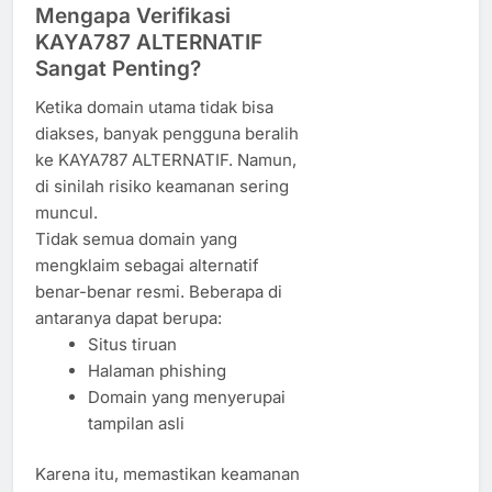
Mengapa Verifikasi
KAYA787 ALTERNATIF
Sangat Penting?
Ketika domain utama tidak bisa
diakses, banyak pengguna beralih
ke KAYA787 ALTERNATIF. Namun,
di sinilah risiko keamanan sering
muncul.
Tidak semua domain yang
mengklaim sebagai alternatif
benar-benar resmi. Beberapa di
antaranya dapat berupa:
Situs tiruan
Halaman phishing
Domain yang menyerupai
tampilan asli
Karena itu, memastikan keamanan