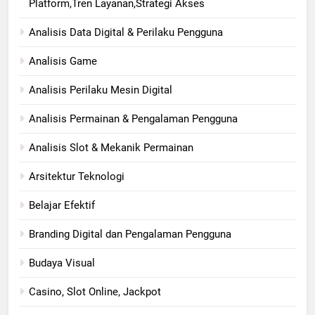
Platform,Tren Layanan,Strategi Akses
Analisis Data Digital & Perilaku Pengguna
Analisis Game
Analisis Perilaku Mesin Digital
Analisis Permainan & Pengalaman Pengguna
Analisis Slot & Mekanik Permainan
Arsitektur Teknologi
Belajar Efektif
Branding Digital dan Pengalaman Pengguna
Budaya Visual
Casino, Slot Online, Jackpot