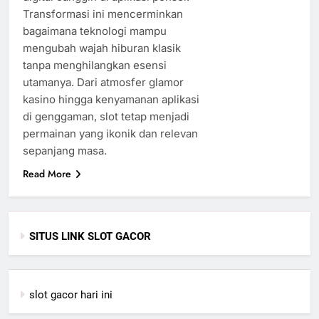
Transformasi ini mencerminkan
bagaimana teknologi mampu
mengubah wajah hiburan klasik
tanpa menghilangkan esensi
utamanya. Dari atmosfer glamor
kasino hingga kenyamanan aplikasi
di genggaman, slot tetap menjadi
permainan yang ikonik dan relevan
sepanjang masa.
Read More
SITUS LINK SLOT GACOR
slot gacor hari ini