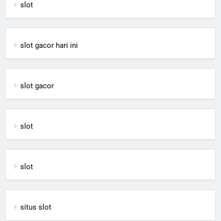
slot
slot gacor hari ini
slot gacor
slot
slot
situs slot