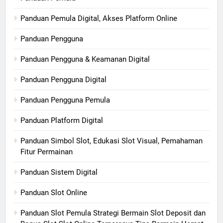
Panduan Pemula Digital, Akses Platform Online
Panduan Pengguna
Panduan Pengguna & Keamanan Digital
Panduan Pengguna Digital
Panduan Pengguna Pemula
Panduan Platform Digital
Panduan Simbol Slot, Edukasi Slot Visual, Pemahaman
Fitur Permainan
Panduan Sistem Digital
Panduan Slot Online
Panduan Slot Pemula Strategi Bermain Slot Deposit dan