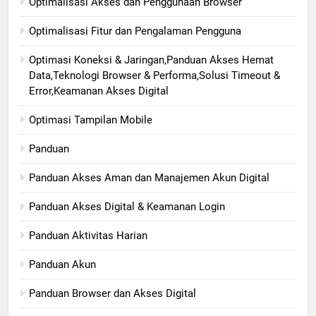
Optimalisasi Akses dan Penggunaan Browser
Optimalisasi Fitur dan Pengalaman Pengguna
Optimasi Koneksi & Jaringan,Panduan Akses Hemat
Data,Teknologi Browser & Performa,Solusi Timeout &
Error,Keamanan Akses Digital
Optimasi Tampilan Mobile
Panduan
Panduan Akses Aman dan Manajemen Akun Digital
Panduan Akses Digital & Keamanan Login
Panduan Aktivitas Harian
Panduan Akun
Panduan Browser dan Akses Digital