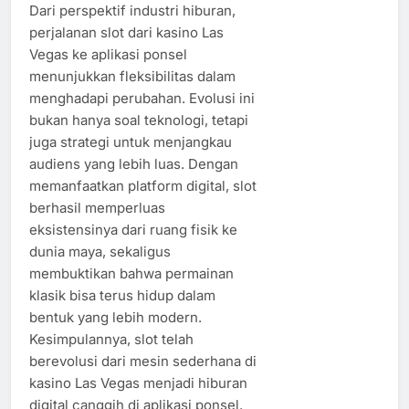
Dari perspektif industri hiburan,
perjalanan slot dari kasino Las
Vegas ke aplikasi ponsel
menunjukkan fleksibilitas dalam
menghadapi perubahan. Evolusi ini
bukan hanya soal teknologi, tetapi
juga strategi untuk menjangkau
audiens yang lebih luas. Dengan
memanfaatkan platform digital, slot
berhasil memperluas
eksistensinya dari ruang fisik ke
dunia maya, sekaligus
membuktikan bahwa permainan
klasik bisa terus hidup dalam
bentuk yang lebih modern.
Kesimpulannya, slot telah
berevolusi dari mesin sederhana di
kasino Las Vegas menjadi hiburan
digital canggih di aplikasi ponsel.