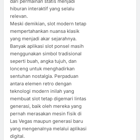
dari permainan statis menjadi
hiburan interaktif yang selalu
relevan.
Meski demikian, slot modern tetap
mempertahankan nuansa klasik
yang menjadi akar sejarahnya.
Banyak aplikasi slot ponsel masih
menggunakan simbol tradisional
seperti buah, angka tujuh, dan
lonceng untuk menghadirkan
sentuhan nostalgia. Perpaduan
antara elemen retro dengan
teknologi modern inilah yang
membuat slot tetap digemari lintas
generasi, baik oleh mereka yang
pernah merasakan mesin fisik di
Las Vegas maupun generasi baru
yang mengenalnya melalui aplikasi
digital.