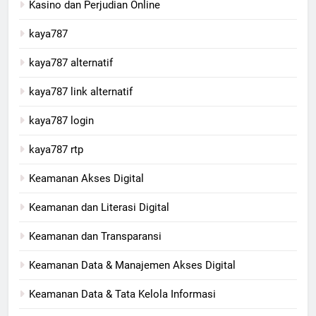
Kasino dan Perjudian Online
kaya787
kaya787 alternatif
kaya787 link alternatif
kaya787 login
kaya787 rtp
Keamanan Akses Digital
Keamanan dan Literasi Digital
Keamanan dan Transparansi
Keamanan Data & Manajemen Akses Digital
Keamanan Data & Tata Kelola Informasi