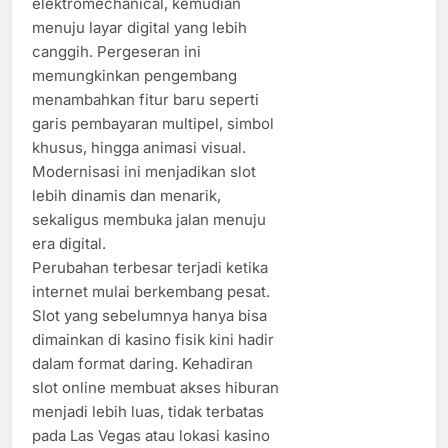
elektromechanical, kemudian
menuju layar digital yang lebih
canggih. Pergeseran ini
memungkinkan pengembang
menambahkan fitur baru seperti
garis pembayaran multipel, simbol
khusus, hingga animasi visual.
Modernisasi ini menjadikan slot
lebih dinamis dan menarik,
sekaligus membuka jalan menuju
era digital.
Perubahan terbesar terjadi ketika
internet mulai berkembang pesat.
Slot yang sebelumnya hanya bisa
dimainkan di kasino fisik kini hadir
dalam format daring. Kehadiran
slot online membuat akses hiburan
menjadi lebih luas, tidak terbatas
pada Las Vegas atau lokasi kasino