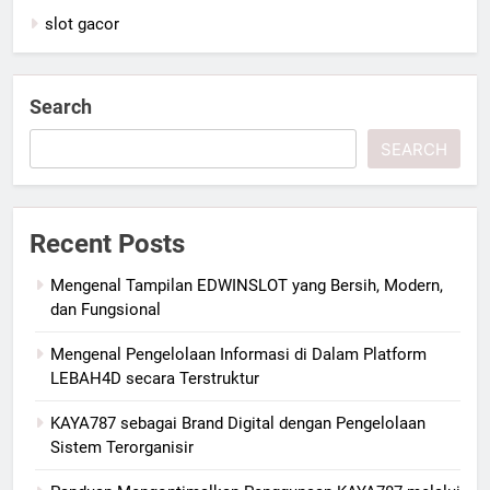
slot gacor
Search
SEARCH
Recent Posts
Mengenal Tampilan EDWINSLOT yang Bersih, Modern,
dan Fungsional
Mengenal Pengelolaan Informasi di Dalam Platform
LEBAH4D secara Terstruktur
KAYA787 sebagai Brand Digital dengan Pengelolaan
Sistem Terorganisir