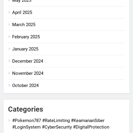
May 2025
April 2025
March 2025
February 2025
January 2025
December 2024
November 2024
October 2024
Categories
#Pokemon787 #RateLimiting #KeamananSiber
#LoginSystem #CyberSecurity #DigitalProtection