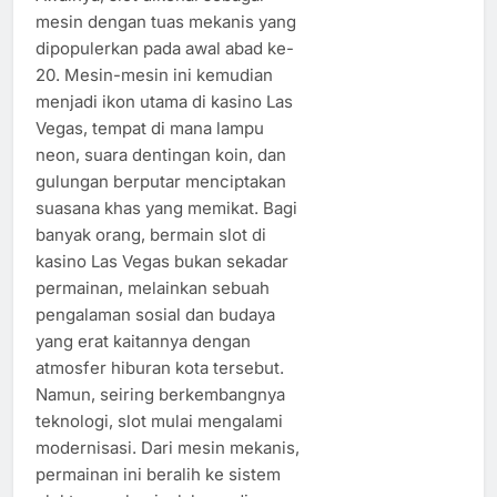
mesin dengan tuas mekanis yang
dipopulerkan pada awal abad ke-
20. Mesin-mesin ini kemudian
menjadi ikon utama di kasino Las
Vegas, tempat di mana lampu
neon, suara dentingan koin, dan
gulungan berputar menciptakan
suasana khas yang memikat. Bagi
banyak orang, bermain slot di
kasino Las Vegas bukan sekadar
permainan, melainkan sebuah
pengalaman sosial dan budaya
yang erat kaitannya dengan
atmosfer hiburan kota tersebut.
Namun, seiring berkembangnya
teknologi, slot mulai mengalami
modernisasi. Dari mesin mekanis,
permainan ini beralih ke sistem