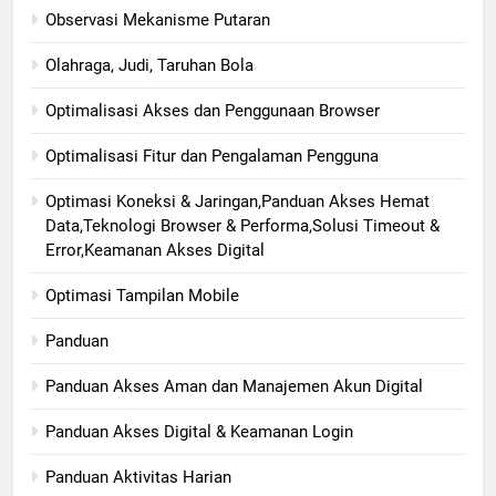
Observasi Mekanisme Putaran
Olahraga, Judi, Taruhan Bola
Optimalisasi Akses dan Penggunaan Browser
Optimalisasi Fitur dan Pengalaman Pengguna
Optimasi Koneksi & Jaringan,Panduan Akses Hemat
Data,Teknologi Browser & Performa,Solusi Timeout &
Error,Keamanan Akses Digital
Optimasi Tampilan Mobile
Panduan
Panduan Akses Aman dan Manajemen Akun Digital
Panduan Akses Digital & Keamanan Login
Panduan Aktivitas Harian