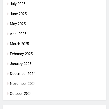
July 2025
June 2025
May 2025
April 2025
March 2025
February 2025
January 2025
December 2024
November 2024
October 2024