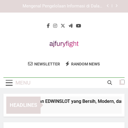
Skip
KAYA787 sebagai Brand Digital dengan
to
Pengelolaan Sistem Terorganisir
content
Panduan Mengoptimalkan Penggunaan KAYA787
melalui Browser
Mengenal Tampilan EDWINSLOT yang Bersih,
Modern, dan Fungsional
Mengenal Pengelolaan Informasi di Dalam
Platform LEBAH4D secara Terstruktur
AJ Fury Fight
KAYA787 sebagai Brand Digital dengan
Bergabunglah Dalam Pelatihan Dan
Pengelolaan Sistem Terorganisir
NEWSLETTER
RANDOM NEWS
Kompetisi Tinju Di AJ Fury Fight. Untuk
Panduan Mengoptimalkan Penggunaan KAYA787
melalui Browser
Atlet Dan Penggemar Olahraga Tinju.
MENU
ngenal Tampilan EDWINSLOT yang Bersih, Modern, dan Fungs
HEADLINES
Weeks Ago