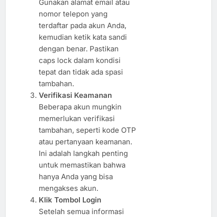
Gunakan alamat email atau
nomor telepon yang
terdaftar pada akun Anda,
kemudian ketik kata sandi
dengan benar. Pastikan
caps lock dalam kondisi
tepat dan tidak ada spasi
tambahan.
Verifikasi Keamanan
Beberapa akun mungkin
memerlukan verifikasi
tambahan, seperti kode OTP
atau pertanyaan keamanan.
Ini adalah langkah penting
untuk memastikan bahwa
hanya Anda yang bisa
mengakses akun.
Klik Tombol Login
Setelah semua informasi