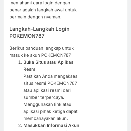
memahami cara login dengan
benar adalah langkah awal untuk
bermain dengan nyaman.
Langkah-Langkah Login
POKEMON787
Berikut panduan lengkap untuk
masuk ke akun POKEMON787:
Buka Situs atau Aplikasi
Resmi
Pastikan Anda mengakses
situs resmi POKEMON787
atau aplikasi resmi dari
sumber terpercaya.
Menggunakan link atau
aplikasi pihak ketiga dapat
membahayakan akun.
Masukkan Informasi Akun