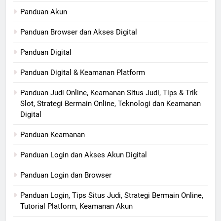
Panduan Akun
Panduan Browser dan Akses Digital
Panduan Digital
Panduan Digital & Keamanan Platform
Panduan Judi Online, Keamanan Situs Judi, Tips & Trik
Slot, Strategi Bermain Online, Teknologi dan Keamanan
Digital
Panduan Keamanan
Panduan Login dan Akses Akun Digital
Panduan Login dan Browser
Panduan Login, Tips Situs Judi, Strategi Bermain Online,
Tutorial Platform, Keamanan Akun