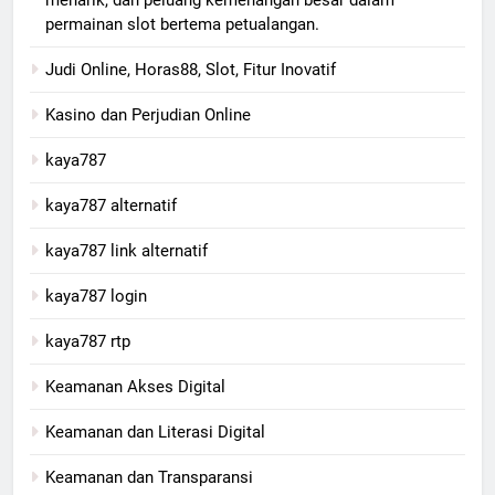
permainan slot bertema petualangan.
Judi Online, Horas88, Slot, Fitur Inovatif
Kasino dan Perjudian Online
kaya787
kaya787 alternatif
kaya787 link alternatif
kaya787 login
kaya787 rtp
Keamanan Akses Digital
Keamanan dan Literasi Digital
Keamanan dan Transparansi