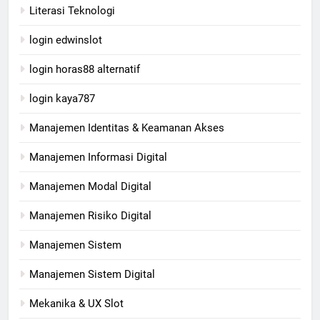
Literasi Teknologi
login edwinslot
login horas88 alternatif
login kaya787
Manajemen Identitas & Keamanan Akses
Manajemen Informasi Digital
Manajemen Modal Digital
Manajemen Risiko Digital
Manajemen Sistem
Manajemen Sistem Digital
Mekanika & UX Slot