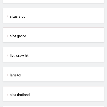
situs slot
slot gacor
live draw hk
laris4d
slot thailand