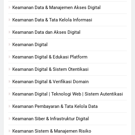
Keamanan Data & Manajemen Akses Digital
Keamanan Data & Tata Kelola Informasi
Keamanan Data dan Akses Digital
Keamanan Digital
Keamanan Digital & Edukasi Platform
Keamanan Digital & Sistem Otentikasi
Keamanan Digital & Verifikasi Domain
Keamanan Digital | Teknologi Web | Sistem Autentikasi
Keamanan Pembayaran & Tata Kelola Data
Keamanan Siber & Infrastruktur Digital
Keamanan Sistem & Manajemen Risiko