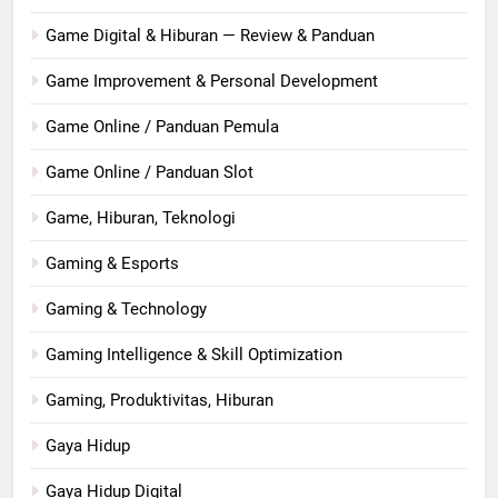
Game Digital & Hiburan — Review & Panduan
Game Improvement & Personal Development
Game Online / Panduan Pemula
Game Online / Panduan Slot
Game, Hiburan, Teknologi
Gaming & Esports
Gaming & Technology
Gaming Intelligence & Skill Optimization
Gaming, Produktivitas, Hiburan
Gaya Hidup
Gaya Hidup Digital