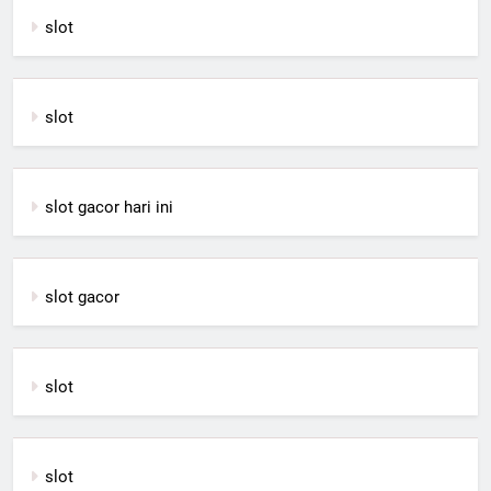
slot
slot
slot gacor hari ini
slot gacor
slot
slot