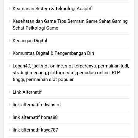
Keamanan Sistem & Teknologi Adaptif
Kesehatan dan Game Tips Bermain Game Sehat Gaming
Sehat Psikologi Game
Keuangan Digital
Komunitas Digital & Pengembangan Diri
Lebah4D, judi slot online, slot terpercaya, permainan judi,
strategi menang, platform slot, perjudian online, RTP
tinggi, permainan slot populer
Link Alternatif
link alternatif edwinslot
link alternatif horas88
link alternatif kaya787