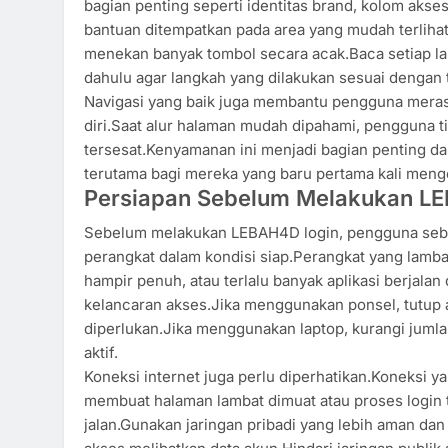
bagian penting seperti identitas brand, kolom akse
bantuan ditempatkan pada area yang mudah terliha
menekan banyak tombol secara acak.Baca setiap la
dahulu agar langkah yang dilakukan sesuai dengan 
Navigasi yang baik juga membantu pengguna meras
diri.Saat alur halaman mudah dipahami, pengguna t
tersesat.Kenyamanan ini menjadi bagian penting da
terutama bagi mereka yang baru pertama kali men
Persiapan Sebelum Melakukan L
Sebelum melakukan LEBAH4D login, pengguna seb
perangkat dalam kondisi siap.Perangkat yang lamb
hampir penuh, atau terlalu banyak aplikasi berjala
kelancaran akses.Jika menggunakan ponsel, tutup a
diperlukan.Jika menggunakan laptop, kurangi juml
aktif.
Koneksi internet juga perlu diperhatikan.Koneksi yan
membuat halaman lambat dimuat atau proses login t
jalan.Gunakan jaringan pribadi yang lebih aman dan s