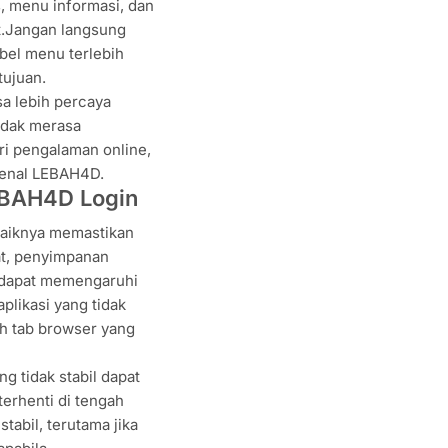
s, menu informasi, dan
t.Jangan langsung
bel menu terlebih
tujuan.
a lebih percaya
idak merasa
ri pengalaman online,
genal LEBAH4D.
EBAH4D Login
aiknya memastikan
at, penyimpanan
n dapat memengaruhi
plikasi yang tidak
ah tab browser yang
g tidak stabil dapat
erhenti di tengah
tabil, terutama jika