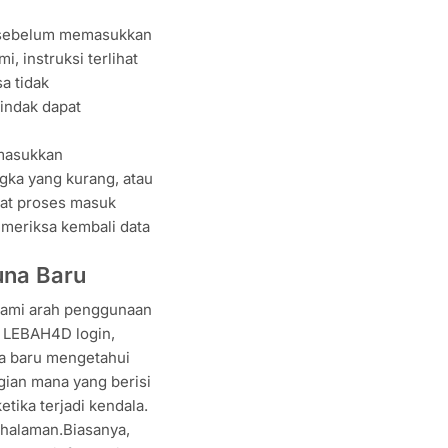
 sebelum memasukkan
 instruksi terlihat
a tidak
indak dapat
emasukkan
ngka yang kurang, atau
uat proses masuk
meriksa kembali data
una Baru
hami arah penggunaan
s LEBAH4D login,
a baru mengetahui
ian mana yang berisi
tika terjadi kendala.
 halaman.Biasanya,