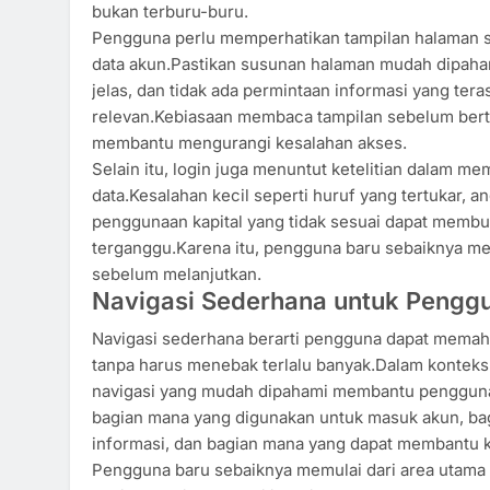
bukan terburu-buru.
Pengguna perlu memperhatikan tampilan halaman
data akun.Pastikan susunan halaman mudah dipahami,
jelas, dan tidak ada permintaan informasi yang teras
relevan.Kebiasaan membaca tampilan sebelum bert
membantu mengurangi kesalahan akses.
Selain itu, login juga menuntut ketelitian dalam m
data.Kesalahan kecil seperti huruf yang tertukar, a
penggunaan kapital yang tidak sesuai dapat memb
terganggu.Karena itu, pengguna baru sebaiknya me
sebelum melanjutkan.
Navigasi Sederhana untuk Pengg
Navigasi sederhana berarti pengguna dapat mema
tanpa harus menebak terlalu banyak.Dalam kontek
navigasi yang mudah dipahami membantu penggun
bagian mana yang digunakan untuk masuk akun, bag
informasi, dan bagian mana yang dapat membantu ke
Pengguna baru sebaiknya memulai dari area utama