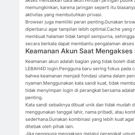
akses melibatkan data akun.Hindari jaringan publik 
memungkinkan, karena jaringan seperti itu biasanya
aktivitas yang membutuhkan privasi.
Browser juga memiliki peran penting.Gunakan bro
diperbarui agar tampilan lebih optimal.Cache yan
membuat halaman tidak tampil sempurna, sehingg
secara berkala dapat membantu pengalaman akses m
Keamanan Akun Saat Mengakses
Keamanan akun adalah bagian yang tidak boleh dia
LEBAH4D login.Pengguna baru sering fokus pada ca
bahwa keamanan menjadi fondasi utama dalam peng
nyaman.Menggunakan kata sandi kuat, tidak memba
tidak menyimpan login di perangkat bersama adala
penting.
Kata sandi sebaiknya dibuat unik dan tidak mudah d
menggunakan tanggal lahir, nama pribadi, atau kom
sederhana.Gunakan kombinasi yang lebih kuat agar
ditebak oleh pihak lain.
Jika pengguna mengakses melalui perangkat umu