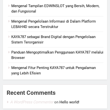
Mengenal Tampilan EDWINSLOT yang Bersih, Modern,
dan Fungsional
Mengenal Pengelolaan Informasi di Dalam Platform
LEBAH4D secara Terstruktur
KAYA787 sebagai Brand Digital dengan Pengelolaan
Sistem Terorganisir
Panduan Mengoptimalkan Penggunaan KAYA787 melalui
Browser
Mengenal Fitur Penting KAYA787 untuk Pengalaman
yang Lebih Efisien
Recent Comments
A WordPress Commenter
on
Hello world!