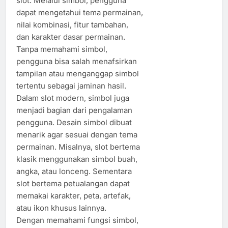
slot. Melalui simbol, pengguna
dapat mengetahui tema permainan,
nilai kombinasi, fitur tambahan,
dan karakter dasar permainan.
Tanpa memahami simbol,
pengguna bisa salah menafsirkan
tampilan atau menganggap simbol
tertentu sebagai jaminan hasil.
Dalam slot modern, simbol juga
menjadi bagian dari pengalaman
pengguna. Desain simbol dibuat
menarik agar sesuai dengan tema
permainan. Misalnya, slot bertema
klasik menggunakan simbol buah,
angka, atau lonceng. Sementara
slot bertema petualangan dapat
memakai karakter, peta, artefak,
atau ikon khusus lainnya.
Dengan memahami fungsi simbol,