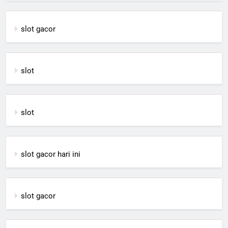
slot gacor
slot
slot
slot gacor hari ini
slot gacor