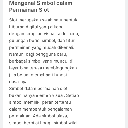
Mengenal Simbol dalam
Permainan Slot
Slot merupakan salah satu bentuk
hiburan digital yang dikenal
dengan tampilan visual sederhana,
gulungan berisi simbol, dan fitur
permainan yang mudah dikenali.
Namun, bagi pengguna baru,
berbagai simbol yang muncul di
layar bisa terasa membingungkan
jika belum memahami fungsi
dasarnya.
Simbol dalam permainan slot
bukan hanya elemen visual. Setiap
simbol memiliki peran tertentu
dalam membentuk pengalaman
permainan. Ada simbol biasa,
simbol bernilai tinggi, simbol wild,