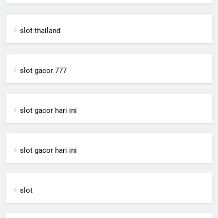
slot thailand
slot gacor 777
slot gacor hari ini
slot gacor hari ini
slot