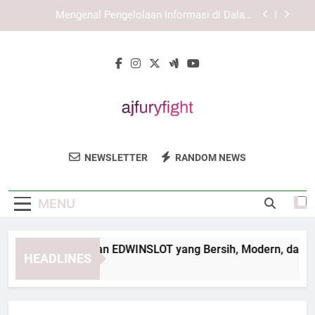
Skip
KAYA787 sebagai Brand Digital dengan
to
Pengelolaan Sistem Terorganisir
content
Panduan Mengoptimalkan Penggunaan KAYA787
melalui Browser
Mengenal Tampilan EDWINSLOT yang Bersih,
Modern, dan Fungsional
Mengenal Pengelolaan Informasi di Dalam
Platform LEBAH4D secara Terstruktur
AJ Fury Fight
KAYA787 sebagai Brand Digital dengan
Bergabunglah Dalam Pelatihan Dan
Pengelolaan Sistem Terorganisir
NEWSLETTER
RANDOM NEWS
Kompetisi Tinju Di AJ Fury Fight. Untuk
Panduan Mengoptimalkan Penggunaan KAYA787
melalui Browser
Atlet Dan Penggemar Olahraga Tinju.
MENU
ngenal Tampilan EDWINSLOT yang Bersih, Modern, dan Fungs
HEADLINES
Weeks Ago