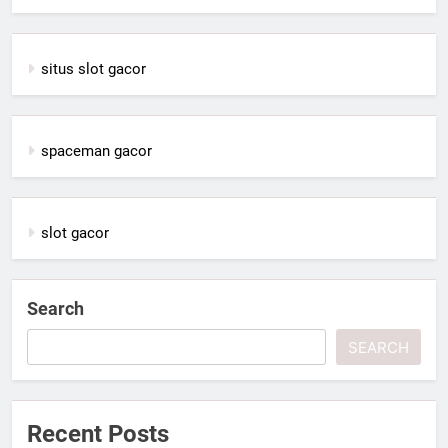
situs slot gacor
spaceman gacor
slot gacor
Search
SEARCH
Recent Posts