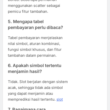
menggunakan scatter sebagai
pemicu fitur tambahan.
5. Mengapa tabel
pembayaran perlu dibaca?
Tabel pembayaran menjelaskan
nilai simbol, aturan kombinasi,
fungsi simbol khusus, dan fitur
tambahan dalam permainan.
6. Apakah simbol tertentu
menjamin hasil?
Tidak. Slot berjalan dengan sistem
acak, sehingga tidak ada simbol
yang dapat menjamin atau
memprediksi hasil tertentu.
slot
7. Bagaimana cara