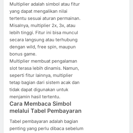
Multiplier adalah simbol atau fitur
yang dapat mengalikan nilai
tertentu sesuai aturan permainan.
Misalnya, multiplier 2x, 3x, atau
lebih tinggi. Fitur ini bisa muncul
secara langsung atau terhubung
dengan wild, free spin, maupun
bonus game.
Multiplier membuat pengalaman
slot terasa lebih dinamis. Namun,
seperti fitur lainnya, multiplier
tetap bagian dari sistem acak dan
tidak dapat digunakan untuk
menjamin hasil tertentu.
Cara Membaca Simbol
melalui Tabel Pembayaran
Tabel pembayaran adalah bagian
penting yang perlu dibaca sebelum