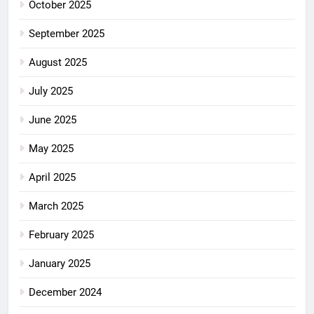
October 2025
September 2025
August 2025
July 2025
June 2025
May 2025
April 2025
March 2025
February 2025
January 2025
December 2024