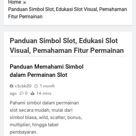
Home
Panduan Simbol Slot, Edukasi Slot Visual, Pemahaman
Fitur Permainan
Panduan Simbol Slot, Edukasi Slot
Visual, Pemahaman Fitur Permainan
Panduan Memahami Simbol
dalam Permainan Slot
c5cbb20
1 month
ago
0
14 mins
Pahami simbol dalam permainan
slot secara mudah, mulai dari
simbol biasa, wild, scatter, bonus,
multiplier, hingga tabel
pembayaran.