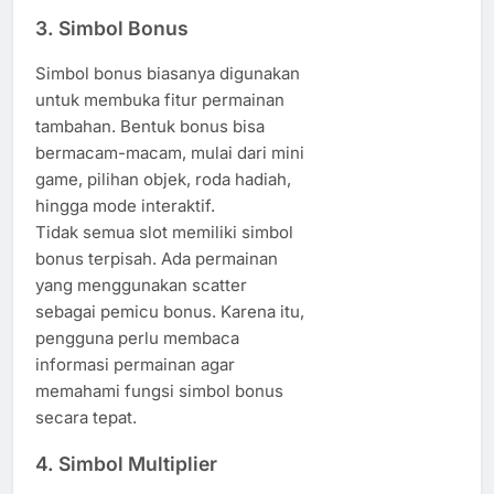
3. Simbol Bonus
Simbol bonus biasanya digunakan
untuk membuka fitur permainan
tambahan. Bentuk bonus bisa
bermacam-macam, mulai dari mini
game, pilihan objek, roda hadiah,
hingga mode interaktif.
Tidak semua slot memiliki simbol
bonus terpisah. Ada permainan
yang menggunakan scatter
sebagai pemicu bonus. Karena itu,
pengguna perlu membaca
informasi permainan agar
memahami fungsi simbol bonus
secara tepat.
4. Simbol Multiplier