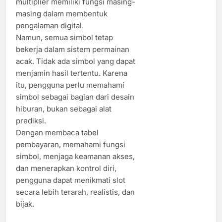
multiplier memiliki fungsi masing-
masing dalam membentuk
pengalaman digital.
Namun, semua simbol tetap
bekerja dalam sistem permainan
acak. Tidak ada simbol yang dapat
menjamin hasil tertentu. Karena
itu, pengguna perlu memahami
simbol sebagai bagian dari desain
hiburan, bukan sebagai alat
prediksi.
Dengan membaca tabel
pembayaran, memahami fungsi
simbol, menjaga keamanan akses,
dan menerapkan kontrol diri,
pengguna dapat menikmati slot
secara lebih terarah, realistis, dan
bijak.