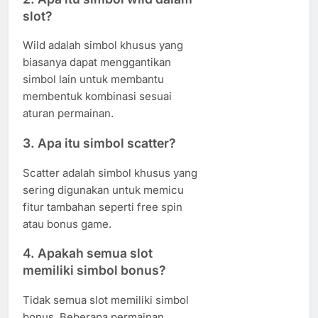
slot?
Wild adalah simbol khusus yang
biasanya dapat menggantikan
simbol lain untuk membantu
membentuk kombinasi sesuai
aturan permainan.
3. Apa itu simbol scatter?
Scatter adalah simbol khusus yang
sering digunakan untuk memicu
fitur tambahan seperti free spin
atau bonus game.
4. Apakah semua slot
memiliki simbol bonus?
Tidak semua slot memiliki simbol
bonus. Beberapa permainan