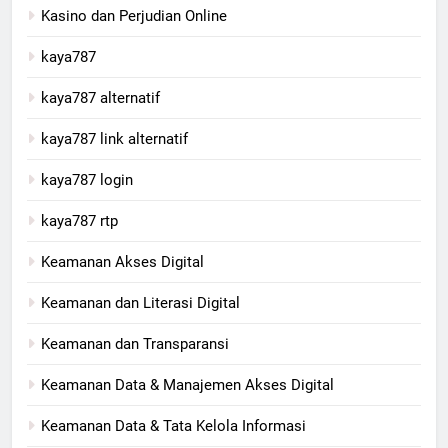
Kasino dan Perjudian Online
kaya787
kaya787 alternatif
kaya787 link alternatif
kaya787 login
kaya787 rtp
Keamanan Akses Digital
Keamanan dan Literasi Digital
Keamanan dan Transparansi
Keamanan Data & Manajemen Akses Digital
Keamanan Data & Tata Kelola Informasi