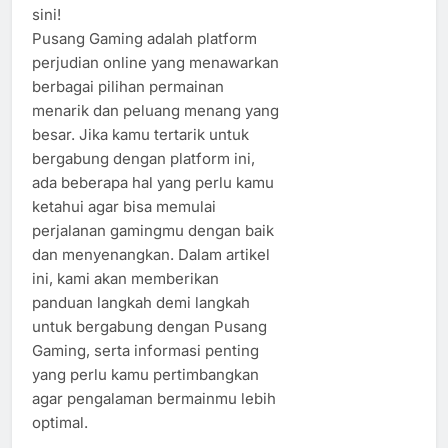
sini!
Pusang Gaming adalah platform
perjudian online yang menawarkan
berbagai pilihan permainan
menarik dan peluang menang yang
besar. Jika kamu tertarik untuk
bergabung dengan platform ini,
ada beberapa hal yang perlu kamu
ketahui agar bisa memulai
perjalanan gamingmu dengan baik
dan menyenangkan. Dalam artikel
ini, kami akan memberikan
panduan langkah demi langkah
untuk bergabung dengan Pusang
Gaming, serta informasi penting
yang perlu kamu pertimbangkan
agar pengalaman bermainmu lebih
optimal.