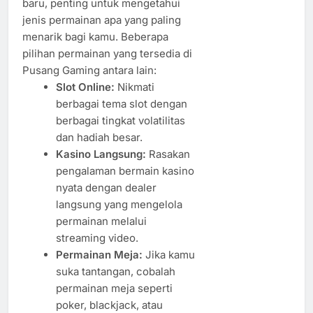
baru, penting untuk mengetahui
jenis permainan apa yang paling
menarik bagi kamu. Beberapa
pilihan permainan yang tersedia di
Pusang Gaming antara lain:
Slot Online:
Nikmati
berbagai tema slot dengan
berbagai tingkat volatilitas
dan hadiah besar.
Kasino Langsung:
Rasakan
pengalaman bermain kasino
nyata dengan dealer
langsung yang mengelola
permainan melalui
streaming video.
Permainan Meja:
Jika kamu
suka tantangan, cobalah
permainan meja seperti
poker, blackjack, atau