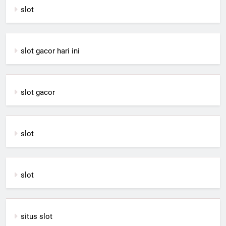
slot
slot gacor hari ini
slot gacor
slot
slot
situs slot