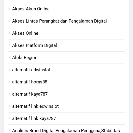
Akses Akun Online
Akses Lintas Perangkat dan Pengalaman Digital
Akses Online
Akses Platform Digital
Alola Region
alternatif edwinslot
alternatif horas88
alternatif kaya787
alternatif link edwinslot
alternatif link kaya787
Analisis Brand Digital,Pengalaman Pengguna,Stabilitas