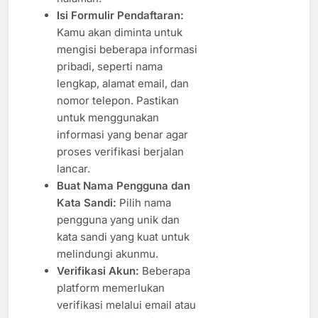
Isi Formulir Pendaftaran:
Kamu akan diminta untuk
mengisi beberapa informasi
pribadi, seperti nama
lengkap, alamat email, dan
nomor telepon. Pastikan
untuk menggunakan
informasi yang benar agar
proses verifikasi berjalan
lancar.
Buat Nama Pengguna dan
Kata Sandi:
Pilih nama
pengguna yang unik dan
kata sandi yang kuat untuk
melindungi akunmu.
Verifikasi Akun:
Beberapa
platform memerlukan
verifikasi melalui email atau