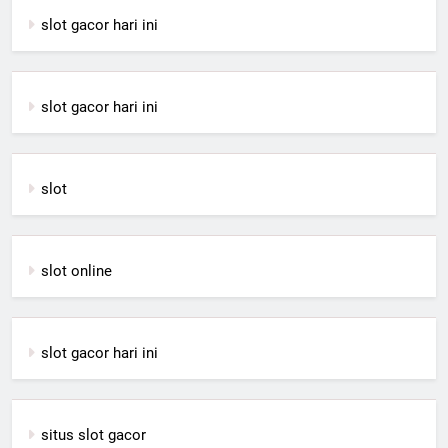
slot gacor hari ini
slot gacor hari ini
slot
slot online
slot gacor hari ini
situs slot gacor