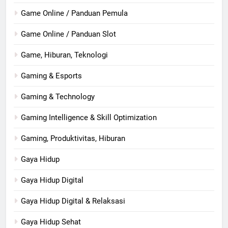
Game Online / Panduan Pemula
Game Online / Panduan Slot
Game, Hiburan, Teknologi
Gaming & Esports
Gaming & Technology
Gaming Intelligence & Skill Optimization
Gaming, Produktivitas, Hiburan
Gaya Hidup
Gaya Hidup Digital
Gaya Hidup Digital & Relaksasi
Gaya Hidup Sehat