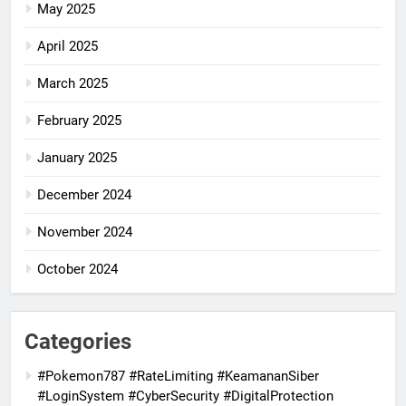
May 2025
April 2025
March 2025
February 2025
January 2025
December 2024
November 2024
October 2024
Categories
#Pokemon787 #RateLimiting #KeamananSiber
#LoginSystem #CyberSecurity #DigitalProtection