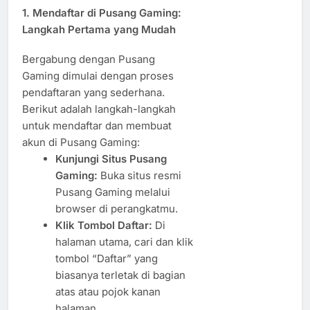
1.
Mendaftar di Pusang Gaming:
Langkah Pertama yang Mudah
Bergabung dengan Pusang
Gaming dimulai dengan proses
pendaftaran yang sederhana.
Berikut adalah langkah-langkah
untuk mendaftar dan membuat
akun di Pusang Gaming:
Kunjungi Situs Pusang
Gaming:
Buka situs resmi
Pusang Gaming melalui
browser di perangkatmu.
Klik Tombol Daftar:
Di
halaman utama, cari dan klik
tombol “Daftar” yang
biasanya terletak di bagian
atas atau pojok kanan
halaman.