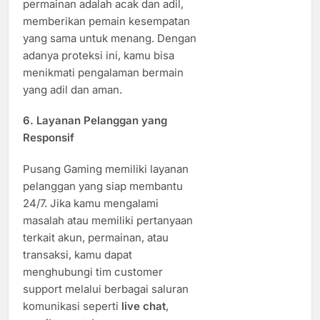
permainan adalah acak dan adil,
memberikan pemain kesempatan
yang sama untuk menang. Dengan
adanya proteksi ini, kamu bisa
menikmati pengalaman bermain
yang adil dan aman.
6.
Layanan Pelanggan yang
Responsif
Pusang Gaming memiliki layanan
pelanggan yang siap membantu
24/7. Jika kamu mengalami
masalah atau memiliki pertanyaan
terkait akun, permainan, atau
transaksi, kamu dapat
menghubungi tim customer
support melalui berbagai saluran
komunikasi seperti
live chat
,