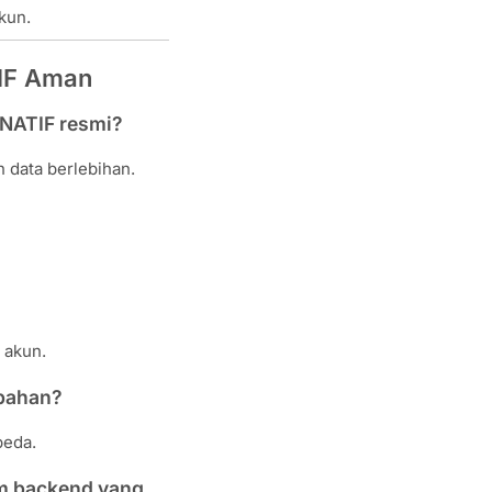
kun.
IF Aman
NATIF resmi?
n data berlebihan.
 akun.
mbahan?
beda.
em backend yang