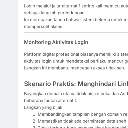
Login melalui jalur alternatif sering kali memicu au
sebagai langkah perlindungan.
Ini merupakan tanda bahwa sistem bekerja untuk m
mempersulit akses.
Monitoring Aktivitas Login
Platform digital profesional biasanya memiliki sis
aktivitas login untuk mendeteksi perilaku mencurig
Langkah ini membantu mencegah akses tidak sah.
Skenario Praktis: Menghindari Lin
Bayangkan domain utama tidak bisa dibuka dan A
beberapa tautan alternatif.
Langkah yang bijak:
Membandingkan tampilan dengan domain re
Memastikan tidak ada permintaan data aneh
Tidak terburu-buru memasukkan kredensial