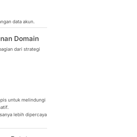
angan data akun.
manan Domain
agian dari strategi
is untuk melindungi
tif.
sanya lebih dipercaya