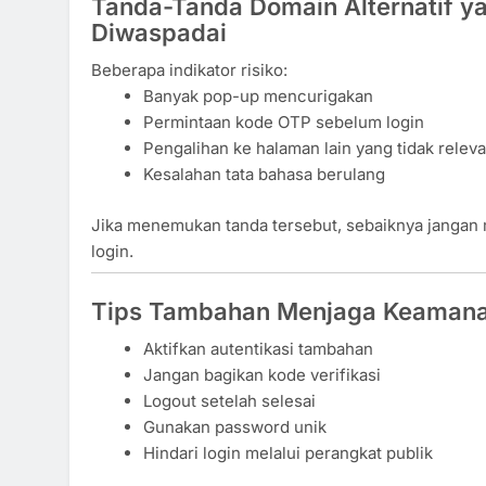
Tanda-Tanda Domain Alternatif ya
Diwaspadai
Beberapa indikator risiko:
Banyak pop-up mencurigakan
Permintaan kode OTP sebelum login
Pengalihan ke halaman lain yang tidak relev
Kesalahan tata bahasa berulang
Jika menemukan tanda tersebut, sebaiknya jangan 
login.
Tips Tambahan Menjaga Keaman
Aktifkan autentikasi tambahan
Jangan bagikan kode verifikasi
Logout setelah selesai
Gunakan password unik
Hindari login melalui perangkat publik