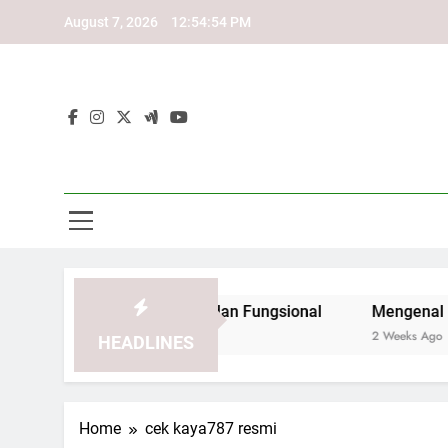
Skip
August 7, 2026
12:54:55 PM
to
content
AJ 
Bergabungl
Bersih, Modern, dan Fungsional
Mengenal Pengelolaan
2 Weeks Ago
HEADLINES
Home
cek kaya787 resmi