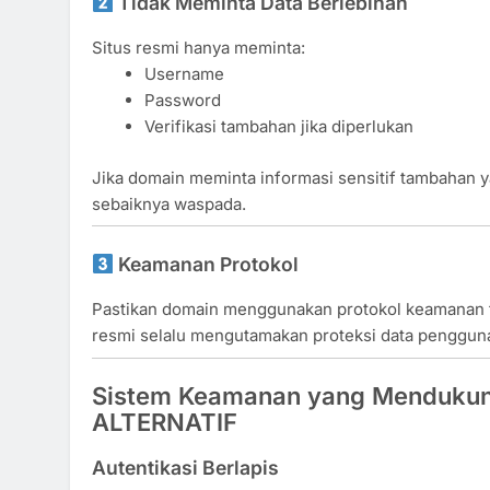
Tidak Meminta Data Berlebihan
Situs resmi hanya meminta:
Username
Password
Verifikasi tambahan jika diperlukan
Jika domain meminta informasi sensitif tambahan ya
sebaiknya waspada.
Keamanan Protokol
Pastikan domain menggunakan protokol keamanan t
resmi selalu mengutamakan proteksi data penggun
Sistem Keamanan yang Menduku
ALTERNATIF
Autentikasi Berlapis