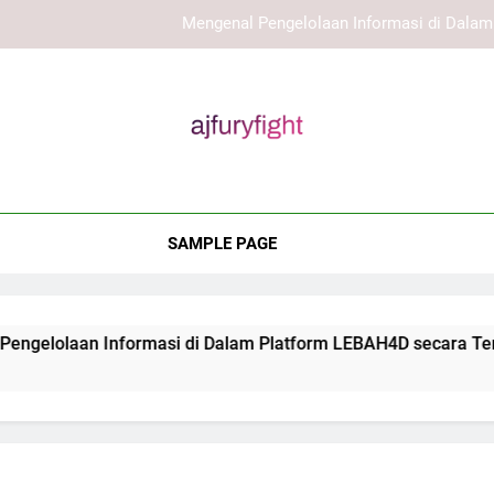
Mengenal Pengelolaan Informasi di Dalam
KAYA787 sebagai Brand Digital d
Panduan Mengoptimalkan 
Mengenal Tampilan EDWINSLOT 
Fury Fight
ah Dalam Pelatihan Dan Kompetisi Tinju Di AJ Fury Fight. Unt
Mengenal Pengelolaan Informasi di Dalam
SAMPLE PAGE
KAYA787 sebagai Brand Digital d
Panduan Mengoptimalkan 
 Informasi di Dalam Platform LEBAH4D secara Terstruktur