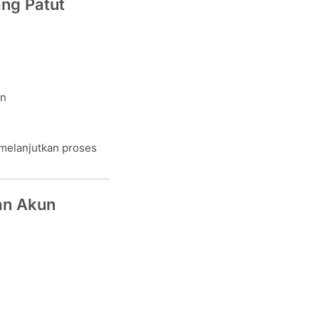
ng Patut
an
melanjutkan proses
an Akun