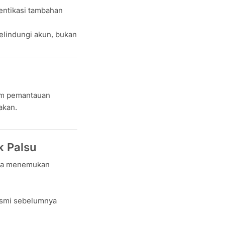
tentikasi tambahan
elindungi akun, bukan
tem pemantauan
akan.
k Palsu
nda menemukan
smi sebelumnya