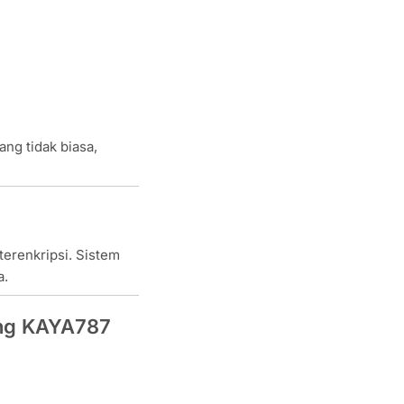
ng tidak biasa,
erenkripsi. Sistem
a.
ng KAYA787