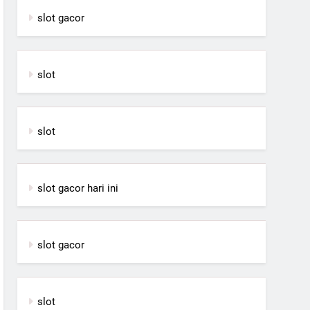
slot gacor
slot
slot
slot gacor hari ini
slot gacor
slot