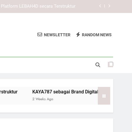
 Platform LEBAH4D secara Terstruktur
engan Pengelolaan Sistem Terorganisir
Penggunaan KAYA787 melalui Browser
NEWSLETTER
RANDOM NEWS
yang Bersih, Modern, dan Fungsional
uk Atlet Dan Penggemar Olahraga Tinju.
 Platform LEBAH4D secara Terstruktur
engan Pengelolaan Sistem Terorganisir
Penggunaan KAYA787 melalui Browser
KAYA787 sebagai Brand Digital dengan Pengelolaan Sistem
2 Weeks Ago