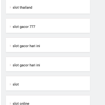
slot thailand
slot gacor 777
slot gacor hari ini
slot gacor hari ini
slot
slot online