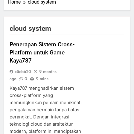
Home
cloud system
cloud system
Penerapan Sistem Cross-
Platform untuk Game
Kaya787
c5cbb20
9 months
ago
0
9 mins
Kaya787 menghadirkan sistem
cross-platform yang
memungkinkan pemain menikmati
pengalaman bermain tanpa batas
perangkat. Dengan integrasi
teknologi cloud dan arsitektur
modern, platform ini menciptakan