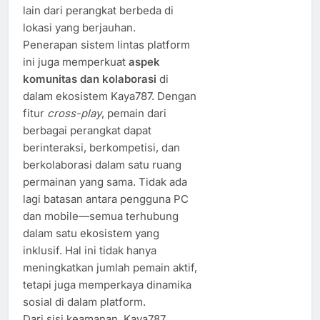
lain dari perangkat berbeda di
lokasi yang berjauhan.
Penerapan sistem lintas platform
ini juga memperkuat
aspek
komunitas dan kolaborasi
di
dalam ekosistem Kaya787. Dengan
fitur
cross-play
, pemain dari
berbagai perangkat dapat
berinteraksi, berkompetisi, dan
berkolaborasi dalam satu ruang
permainan yang sama. Tidak ada
lagi batasan antara pengguna PC
dan mobile—semua terhubung
dalam satu ekosistem yang
inklusif. Hal ini tidak hanya
meningkatkan jumlah pemain aktif,
tetapi juga memperkaya dinamika
sosial di dalam platform.
Dari sisi keamanan, Kaya787