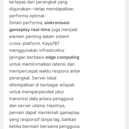
terlepas dari perangkat yang
digunakan—tetap mendapatkan
performa optimal.
Selain performa,
sinkronisasi
gameplay real-time
juga menjadi
elemen penting dalam sistem
cross-platform. Kaya787
menggunakan infrastruktur
jaringan berbasis
edge computing
untuk meminimalkan latensi dan
mempercepat waktu respons antar
perangkat. Server lokal
ditempatkan di berbagai wilayah
untuk memperpendek jalur
transmisi data antara pengguna
dan server utama. Hasilnya,
pemain dapat menikmati gameplay
yang responsif tanpa lag, bahkan
ketika bermain bersama pengguna