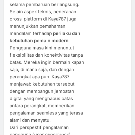
selama pembaruan berlangsung.
Selain aspek teknis, penerapan
cross-platform di Kaya787 juga
menunjukkan pemahaman
mendalam terhadap
perilaku dan
kebutuhan pemain modern
.
Pengguna masa kini menuntut
fleksibilitas dan konektivitas tanpa
batas. Mereka ingin bermain kapan
saja, di mana saja, dan dengan
perangkat apa pun. Kaya787
menjawab kebutuhan tersebut
dengan membangun jembatan
digital yang menghapus batas
antara perangkat, memberikan
pengalaman seamless yang terasa
alami dan menyatu.
Dari perspektif pengalaman
pengguna (
user experience
),