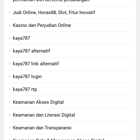
Judi Online, Horas88, Slot, Fitur Inovatif
Kasino dan Perjudian Online
kaya787
kaya787 alternatif
kaya787 link alternatif
kaya787 login
kaya787 rtp
Keamanan Akses Digital
Keamanan dan Literasi Digital
Keamanan dan Transparansi