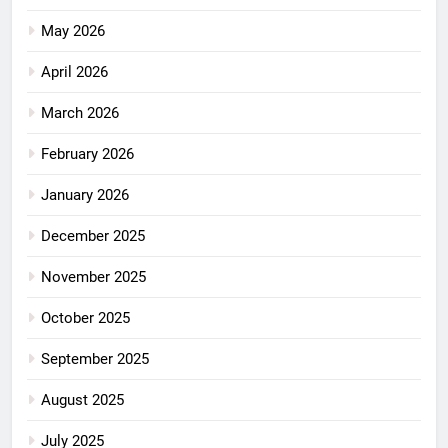
May 2026
April 2026
March 2026
February 2026
January 2026
December 2025
November 2025
October 2025
September 2025
August 2025
July 2025