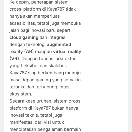
Ke depan, penerapan sistem
cross-platform di Kaya787 tidak
hanya akan memperluas
aksesibilitas, tetapi juga membuka
jalan bagi inovasi baru seperti
cloud gaming
dan integrasi
dengan teknologi
augmented
reality (AR)
maupun
virtual reality
(VR)
. Dengan fondasi arsitektur
yang fleksibel dan skalabel,
Kaya787 siap berkembang menuju
masa depan gaming yang semakin
terbuka dan terhubung lintas
ekosistem.
Secara keseluruhan, sistem cross-
platform di Kaya787 bukan hanya
inovasi teknis, tetapi juga
manifestasi dari visi untuk
menciptakan pengalaman bermain