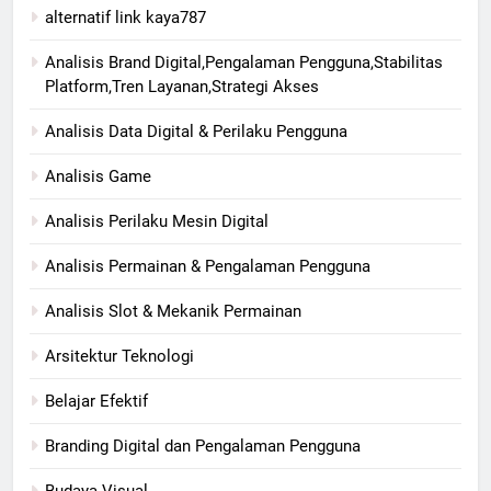
alternatif link kaya787
Analisis Brand Digital,Pengalaman Pengguna,Stabilitas
Platform,Tren Layanan,Strategi Akses
Analisis Data Digital & Perilaku Pengguna
Analisis Game
Analisis Perilaku Mesin Digital
Analisis Permainan & Pengalaman Pengguna
Analisis Slot & Mekanik Permainan
Arsitektur Teknologi
Belajar Efektif
Branding Digital dan Pengalaman Pengguna
Budaya Visual