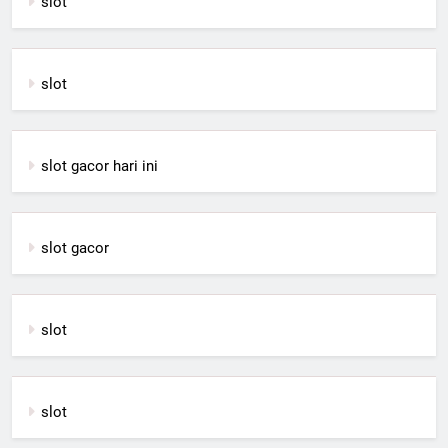
slot
slot
slot gacor hari ini
slot gacor
slot
slot