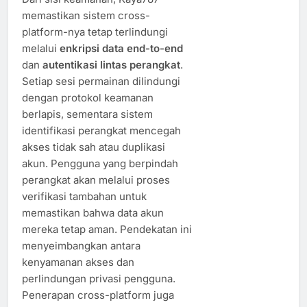
memastikan sistem cross-
platform-nya tetap terlindungi
melalui
enkripsi data end-to-end
dan
autentikasi lintas perangkat
.
Setiap sesi permainan dilindungi
dengan protokol keamanan
berlapis, sementara sistem
identifikasi perangkat mencegah
akses tidak sah atau duplikasi
akun. Pengguna yang berpindah
perangkat akan melalui proses
verifikasi tambahan untuk
memastikan bahwa data akun
mereka tetap aman. Pendekatan ini
menyeimbangkan antara
kenyamanan akses dan
perlindungan privasi pengguna.
Penerapan cross-platform juga