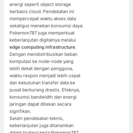
energi seperti object storage
berbasis cloud. Pendekatan ini
mempercepat waktu akses data
sekaligus menekan konsumsi daya.
Pokemon787 juga memperkuat
keberlanjutan digitalnya melalui
edge computing infrastructure
.
Dengan mendistribusikan beban
komputasi ke node-node yang
lebih dekat dengan pengguna,
waktu respon menjadi lebih cepat
dan kebutuhan transfer data ke
pusat berkurang drastis. Efeknya,
konsumsi bandwidth dan energi
jaringan dapat ditekan secara
signifikan.
Selain pendekatan teknis,
keberlanjutan juga ditanamkan
dalam budaya kerja Pokemon787.