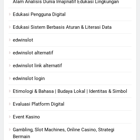
Alam Analisis Dunia Imajinatif Edukasi Lingkungan
Edukasi Pengguna Digital
Edukasi Sistem Berbasis Aturan & Literasi Data
edwinslot
edwinslot alternatif
edwinslot link alternatif
edwinslot login
Etimologi & Bahasa | Budaya Lokal | Identitas & Simbol
Evaluasi Platform Digital
Event Kasino
Gambling, Slot Machines, Online Casino, Strategi
Bermain