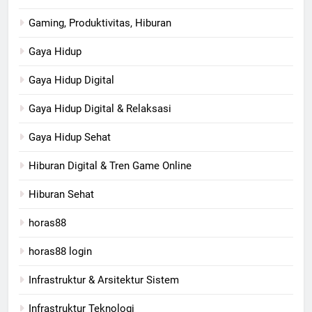
Gaming, Produktivitas, Hiburan
Gaya Hidup
Gaya Hidup Digital
Gaya Hidup Digital & Relaksasi
Gaya Hidup Sehat
Hiburan Digital & Tren Game Online
Hiburan Sehat
horas88
horas88 login
Infrastruktur & Arsitektur Sistem
Infrastruktur Teknologi