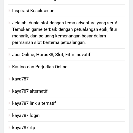
Inspirasi Kesuksesan
Jelajahi dunia slot dengan tema adventure yang seru!
Temukan game terbaik dengan petualangan epik, fitur
menarik, dan peluang kemenangan besar dalam
permainan slot bertema petualangan.
Judi Online, Horas88, Slot, Fitur Inovatif
Kasino dan Perjudian Online
kaya787
kaya787 alternatif
kaya787 link alternatif
kaya787 login
kaya787 rtp