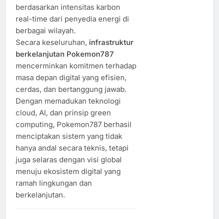
berdasarkan intensitas karbon
real-time dari penyedia energi di
berbagai wilayah.
Secara keseluruhan,
infrastruktur
berkelanjutan Pokemon787
mencerminkan komitmen terhadap
masa depan digital yang efisien,
cerdas, dan bertanggung jawab.
Dengan memadukan teknologi
cloud, AI, dan prinsip green
computing, Pokemon787 berhasil
menciptakan sistem yang tidak
hanya andal secara teknis, tetapi
juga selaras dengan visi global
menuju ekosistem digital yang
ramah lingkungan dan
berkelanjutan.