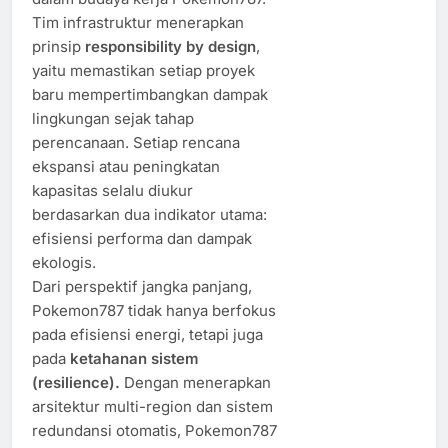
Tim infrastruktur menerapkan
prinsip
responsibility by design
,
yaitu memastikan setiap proyek
baru mempertimbangkan dampak
lingkungan sejak tahap
perencanaan. Setiap rencana
ekspansi atau peningkatan
kapasitas selalu diukur
berdasarkan dua indikator utama:
efisiensi performa dan dampak
ekologis.
Dari perspektif jangka panjang,
Pokemon787 tidak hanya berfokus
pada efisiensi energi, tetapi juga
pada
ketahanan sistem
(resilience).
Dengan menerapkan
arsitektur multi-region dan sistem
redundansi otomatis, Pokemon787