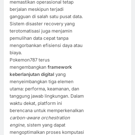
memastikan operasional tetap
berjalan meskipun terjadi
gangguan di salah satu pusat data.
Sistem disaster recovery yang
terotomatisasi juga menjamin
pemulihan data cepat tanpa
mengorbankan efisiensi daya atau
biaya.
Pokemon787 terus
mengembangkan
framework
keberlanjutan digital
yang
menyeimbangkan tiga elemen
utama: performa, keamanan, dan
tanggung jawab lingkungan. Dalam
waktu dekat, platform ini
berencana untuk memperkenalkan
carbon-aware orchestration
engine
, sistem yang dapat
mengoptimalkan proses komputasi