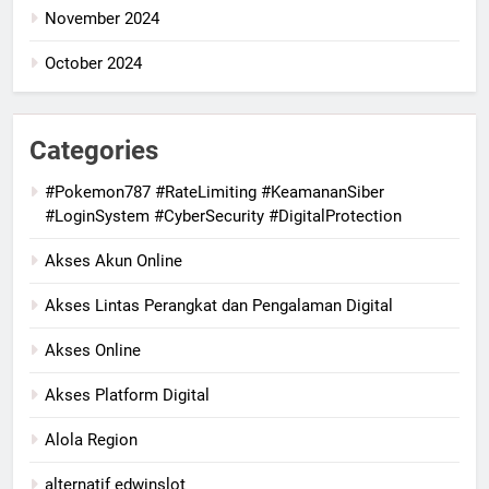
November 2024
October 2024
Categories
#Pokemon787 #RateLimiting #KeamananSiber
#LoginSystem #CyberSecurity #DigitalProtection
Akses Akun Online
Akses Lintas Perangkat dan Pengalaman Digital
Akses Online
Akses Platform Digital
Alola Region
alternatif edwinslot