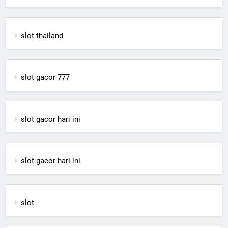
slot thailand
slot gacor 777
slot gacor hari ini
slot gacor hari ini
slot