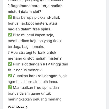
?
Bagaimana cara kerja hadiah
misteri dalam slot?
Bisa berupa
pick-and-click
bonus, jackpot misteri, atau
hadiah dalam free spins.
Bisa muncul kapan saja,
memberikan kejutan yang tidak
terduga bagi pemain.
?
Apa strategi terbaik untuk
menang di slot hadiah misteri?
Pilih
slot dengan RTP tinggi
dan
fitur bonus menarik.
Gunakan
bankroll dengan bijak
agar bisa bermain lebih lama.
Manfaatkan
free spins
dan
bonus dalam game untuk
meningkatkan peluang menang.
Read More