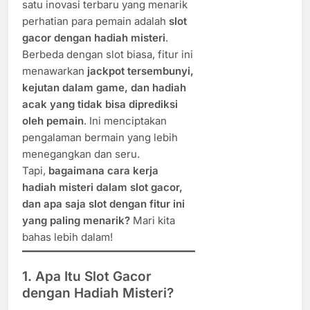
satu inovasi terbaru yang menarik
perhatian para pemain adalah
slot
gacor dengan hadiah misteri
.
Berbeda dengan slot biasa, fitur ini
menawarkan
jackpot tersembunyi,
kejutan dalam game, dan hadiah
acak yang tidak bisa diprediksi
oleh pemain
. Ini menciptakan
pengalaman bermain yang lebih
menegangkan dan seru.
Tapi,
bagaimana cara kerja
hadiah misteri dalam slot gacor,
dan apa saja slot dengan fitur ini
yang paling menarik?
Mari kita
bahas lebih dalam!
1. Apa Itu Slot Gacor
dengan Hadiah Misteri?