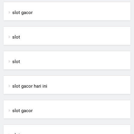
slot gacor
slot
slot
slot gacor hari ini
slot gacor