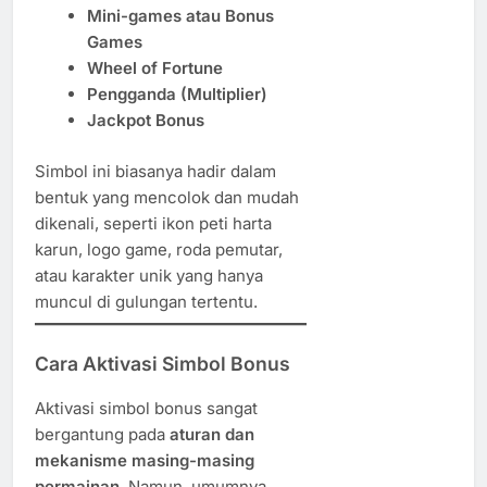
Mini-games atau Bonus
Games
Wheel of Fortune
Pengganda (Multiplier)
Jackpot Bonus
Simbol ini biasanya hadir dalam
bentuk yang mencolok dan mudah
dikenali, seperti ikon peti harta
karun, logo game, roda pemutar,
atau karakter unik yang hanya
muncul di gulungan tertentu.
Cara Aktivasi Simbol Bonus
Aktivasi simbol bonus sangat
bergantung pada
aturan dan
mekanisme masing-masing
permainan
. Namun, umumnya