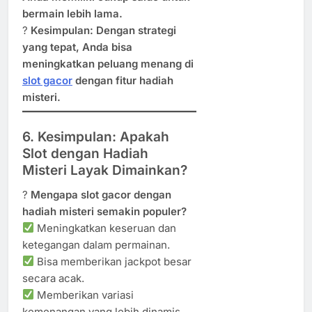
bermain lebih lama.
?
Kesimpulan:
Dengan strategi
yang tepat, Anda bisa
meningkatkan peluang menang di
slot gacor
dengan fitur hadiah
misteri.
6. Kesimpulan: Apakah
Slot dengan Hadiah
Misteri Layak Dimainkan?
?
Mengapa slot gacor dengan
hadiah misteri semakin populer?
Meningkatkan keseruan dan
ketegangan dalam permainan.
Bisa memberikan jackpot besar
secara acak.
Memberikan variasi
kemenangan yang lebih dinamis.