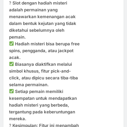
?
Slot dengan hadiah misteri
adalah permainan yang
menawarkan kemenangan acak
dalam bentuk kejutan yang tidak
diketahui sebelumnya oleh
pemain.
Hadiah misteri bisa berupa free
spins, pengganda, atau jackpot
acak.
Biasanya diaktifkan melalui
simbol khusus, fitur pick-and-
click, atau dipicu secara tiba-tiba
selama permainan.
Setiap pemain memiliki
kesempatan untuk mendapatkan
hadiah misteri yang berbeda,
tergantung pada keberuntungan
mereka.
?
Kesimpulan:
Fitur ini menambah