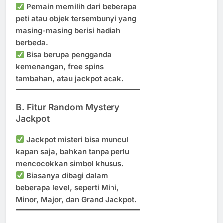
Pemain memilih dari beberapa
peti atau objek tersembunyi yang
masing-masing berisi hadiah
berbeda.
Bisa berupa pengganda
kemenangan, free spins
tambahan, atau jackpot acak.
B. Fitur Random Mystery
Jackpot
Jackpot misteri bisa muncul
kapan saja, bahkan tanpa perlu
mencocokkan simbol khusus.
Biasanya dibagi dalam
beberapa level, seperti Mini,
Minor, Major, dan Grand Jackpot.