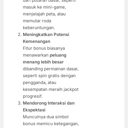
dari putaran dasar, seperti
masuk ke mini-game,
menjelajah peta, atau
memutar roda
keberuntungan.
Meningkatkan Potensi
Kemenangan
Fitur bonus biasanya
menawarkan
peluang
menang lebih besar
dibanding permainan dasar,
seperti spin gratis dengan
pengganda, atau
kesempatan meraih jackpot
progresif.
Mendorong Interaksi dan
Ekspektasi
Munculnya dua simbol
bonus memicu ketegangan,