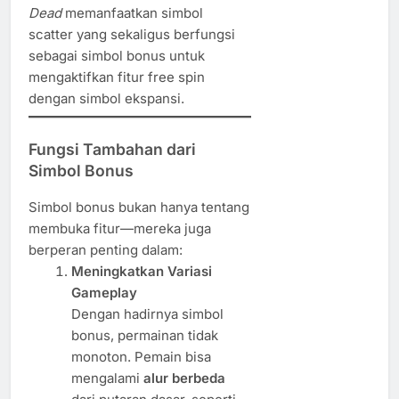
Dead
memanfaatkan simbol
scatter yang sekaligus berfungsi
sebagai simbol bonus untuk
mengaktifkan fitur free spin
dengan simbol ekspansi.
Fungsi Tambahan dari
Simbol Bonus
Simbol bonus bukan hanya tentang
membuka fitur—mereka juga
berperan penting dalam:
Meningkatkan Variasi
Gameplay
Dengan hadirnya simbol
bonus, permainan tidak
monoton. Pemain bisa
mengalami
alur berbeda