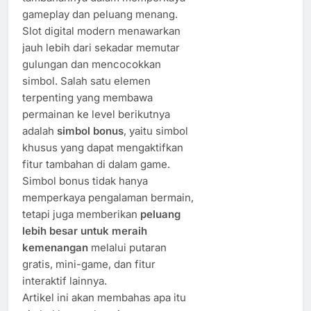
gameplay dan peluang menang.
Slot digital modern menawarkan
jauh lebih dari sekadar memutar
gulungan dan mencocokkan
simbol. Salah satu elemen
terpenting yang membawa
permainan ke level berikutnya
adalah
simbol bonus
, yaitu simbol
khusus yang dapat mengaktifkan
fitur tambahan di dalam game.
Simbol bonus tidak hanya
memperkaya pengalaman bermain,
tetapi juga memberikan
peluang
lebih besar untuk meraih
kemenangan
melalui putaran
gratis, mini-game, dan fitur
interaktif lainnya.
Artikel ini akan membahas apa itu