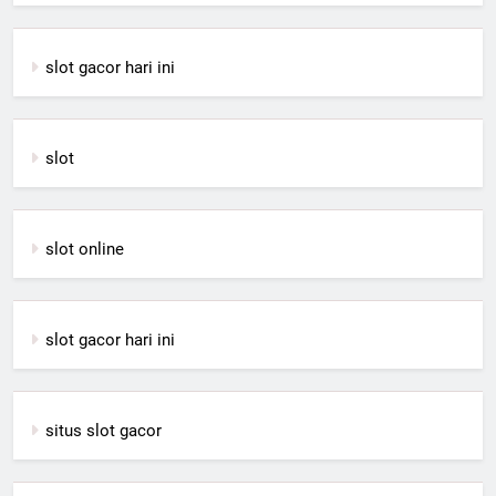
slot gacor hari ini
slot
slot online
slot gacor hari ini
situs slot gacor