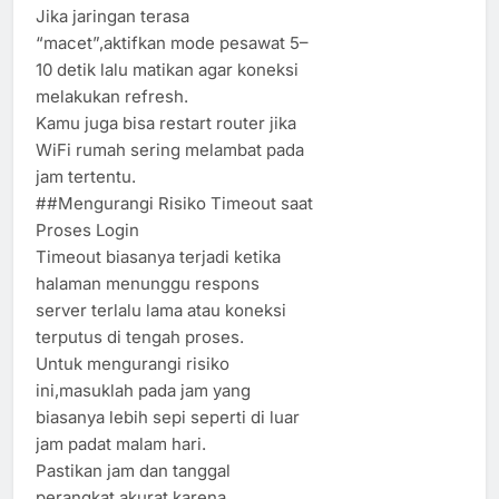
Jika jaringan terasa
“macet”,aktifkan mode pesawat 5–
10 detik lalu matikan agar koneksi
melakukan refresh.
Kamu juga bisa restart router jika
WiFi rumah sering melambat pada
jam tertentu.
##Mengurangi Risiko Timeout saat
Proses Login
Timeout biasanya terjadi ketika
halaman menunggu respons
server terlalu lama atau koneksi
terputus di tengah proses.
Untuk mengurangi risiko
ini,masuklah pada jam yang
biasanya lebih sepi seperti di luar
jam padat malam hari.
Pastikan jam dan tanggal
perangkat akurat,karena