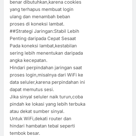
benar dibutuhkan,karena cookies
yang terhapus membuat login
ulang dan menambah beban
proses di koneksi lambat.
##Strategi Jaringan:Stabil Lebih
Penting daripada Cepat Sesaat
Pada koneksi lambat,kestabilan
sering lebih menentukan daripada
angka kecepatan.
Hindari perpindahan jaringan saat
proses login,misalnya dari WiFi ke
data seluler,karena perpindahan ini
dapat memutus sesi.
Jika sinyal seluler naik turun,coba
pindah ke lokasi yang lebih terbuka
atau dekat sumber sinyal.
Untuk WiFi,dekati router dan
hindari hambatan tebal seperti
tembok besar.