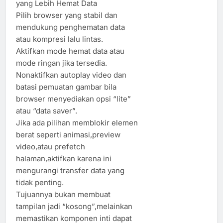
yang Lebih Hemat Data
Pilih browser yang stabil dan
mendukung penghematan data
atau kompresi lalu lintas.
Aktifkan mode hemat data atau
mode ringan jika tersedia.
Nonaktifkan autoplay video dan
batasi pemuatan gambar bila
browser menyediakan opsi “lite”
atau “data saver”.
Jika ada pilihan memblokir elemen
berat seperti animasi,preview
video,atau prefetch
halaman,aktifkan karena ini
mengurangi transfer data yang
tidak penting.
Tujuannya bukan membuat
tampilan jadi “kosong”,melainkan
memastikan komponen inti dapat