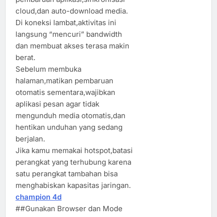
cloud,dan auto-download media.
Di koneksi lambat,aktivitas ini
langsung “mencuri” bandwidth
dan membuat akses terasa makin
berat.
Sebelum membuka
halaman,matikan pembaruan
otomatis sementara,wajibkan
aplikasi pesan agar tidak
mengunduh media otomatis,dan
hentikan unduhan yang sedang
berjalan.
Jika kamu memakai hotspot,batasi
perangkat yang terhubung karena
satu perangkat tambahan bisa
menghabiskan kapasitas jaringan.
champion 4d
##Gunakan Browser dan Mode