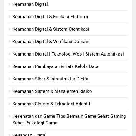
Keamanan Digital
Keamanan Digital & Edukasi Platform
Keamanan Digital & Sistem Otentikasi
Keamanan Digital & Verifikasi Domain
Keamanan Digital | Teknologi Web | Sistem Autentikasi
Keamanan Pembayaran & Tata Kelola Data
Keamanan Siber & Infrastruktur Digital
Keamanan Sistem & Manajemen Risiko
Keamanan Sistem & Teknologi Adaptif
Kesehatan dan Game Tips Bermain Game Sehat Gaming
Sehat Psikologi Game
Keuangan Digital