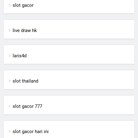
slot gacor
live draw hk
laris4d
slot thailand
slot gacor 777
slot gacor hari ini