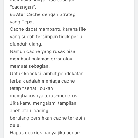
“cadangan”.
##Atur Cache dengan Strategi
yang Tepat
Cache dapat membantu karena file
yang sudah tersimpan tidak perlu
diunduh ulang.
Namun cache yang rusak bisa
membuat halaman error atau
memuat sebagian.
Untuk koneksi lambat,pendekatan
terbaik adalah menjaga cache
tetap “sehat” bukan
menghapusnya terus-menerus.
Jika kamu mengalami tampilan
aneh atau loading
berulang,bersihkan cache terlebih
dulu.
Hapus cookies hanya jika benar-