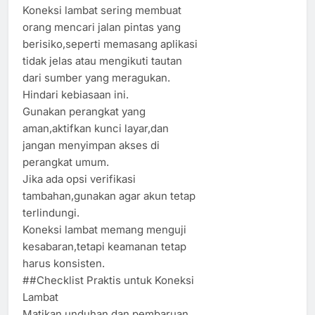
Koneksi lambat sering membuat
orang mencari jalan pintas yang
berisiko,seperti memasang aplikasi
tidak jelas atau mengikuti tautan
dari sumber yang meragukan.
Hindari kebiasaan ini.
Gunakan perangkat yang
aman,aktifkan kunci layar,dan
jangan menyimpan akses di
perangkat umum.
Jika ada opsi verifikasi
tambahan,gunakan agar akun tetap
terlindungi.
Koneksi lambat memang menguji
kesabaran,tetapi keamanan tetap
harus konsisten.
##Checklist Praktis untuk Koneksi
Lambat
Matikan unduhan dan pembaruan