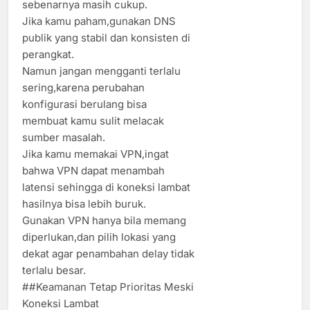
sebenarnya masih cukup.
Jika kamu paham,gunakan DNS
publik yang stabil dan konsisten di
perangkat.
Namun jangan mengganti terlalu
sering,karena perubahan
konfigurasi berulang bisa
membuat kamu sulit melacak
sumber masalah.
Jika kamu memakai VPN,ingat
bahwa VPN dapat menambah
latensi sehingga di koneksi lambat
hasilnya bisa lebih buruk.
Gunakan VPN hanya bila memang
diperlukan,dan pilih lokasi yang
dekat agar penambahan delay tidak
terlalu besar.
##Keamanan Tetap Prioritas Meski
Koneksi Lambat