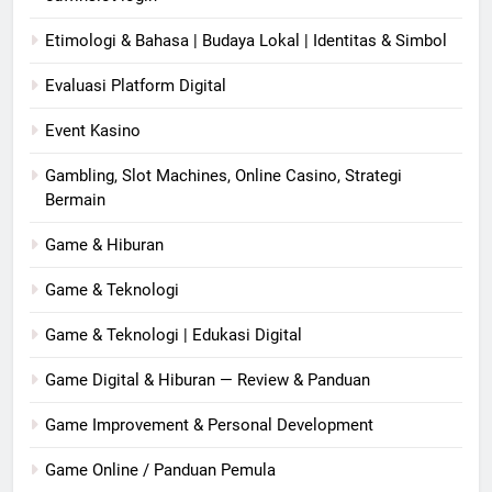
Etimologi & Bahasa | Budaya Lokal | Identitas & Simbol
Evaluasi Platform Digital
Event Kasino
Gambling, Slot Machines, Online Casino, Strategi
Bermain
Game & Hiburan
Game & Teknologi
Game & Teknologi | Edukasi Digital
Game Digital & Hiburan — Review & Panduan
Game Improvement & Personal Development
Game Online / Panduan Pemula