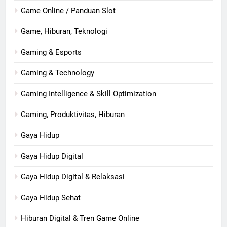
Game Online / Panduan Slot
Game, Hiburan, Teknologi
Gaming & Esports
Gaming & Technology
Gaming Intelligence & Skill Optimization
Gaming, Produktivitas, Hiburan
Gaya Hidup
Gaya Hidup Digital
Gaya Hidup Digital & Relaksasi
Gaya Hidup Sehat
Hiburan Digital & Tren Game Online