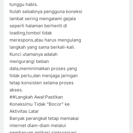
tunggu habis.
Itulah sebabnya pengguna koneksi
lambat sering mengalami gejala
seperti halaman berhenti di
loading,tombol tidak
merespons,atau harus mengulang
langkah yang sama berkali-kali.
Kunci utamanya adalah
mengurangi beban
data,meminimalkan proses yang
tidak perlu,dan menjaga jaringan
tetap konsisten selama proses
akses.
##Langkah Awal:Pastikan
Koneksimu Tidak “Bocor” ke
Aktivitas Latar
Banyak perangkat tetap memakai
internet diam-diam melalui
pembaruan aplikasi,sinkronisasi