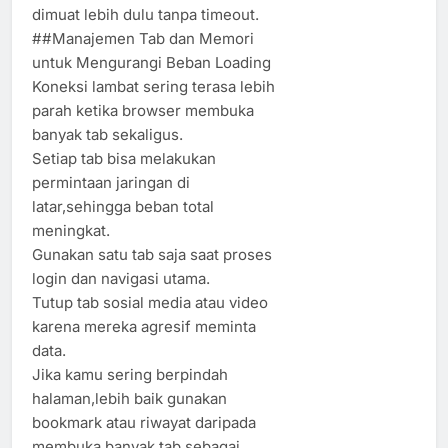
dimuat lebih dulu tanpa timeout.
##Manajemen Tab dan Memori
untuk Mengurangi Beban Loading
Koneksi lambat sering terasa lebih
parah ketika browser membuka
banyak tab sekaligus.
Setiap tab bisa melakukan
permintaan jaringan di
latar,sehingga beban total
meningkat.
Gunakan satu tab saja saat proses
login dan navigasi utama.
Tutup tab sosial media atau video
karena mereka agresif meminta
data.
Jika kamu sering berpindah
halaman,lebih baik gunakan
bookmark atau riwayat daripada
membuka banyak tab sebagai