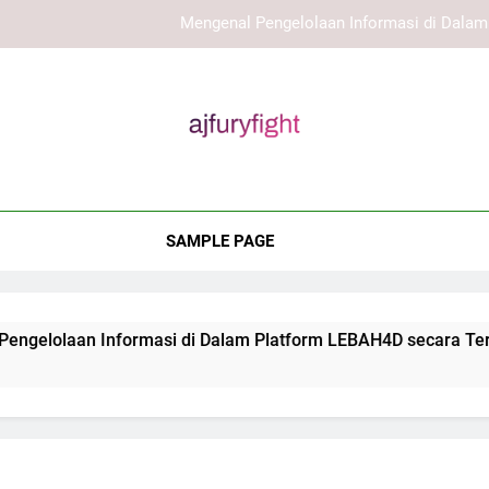
Mengenal Pengelolaan Informasi di Dalam
KAYA787 sebagai Brand Digital d
Panduan Mengoptimalkan 
Mengenal Tampilan EDWINSLOT 
Fury Fight
ah Dalam Pelatihan Dan Kompetisi Tinju Di AJ Fury Fight. Unt
Mengenal Pengelolaan Informasi di Dalam
SAMPLE PAGE
KAYA787 sebagai Brand Digital d
Panduan Mengoptimalkan 
Informasi di Dalam Platform LEBAH4D secara Terstruktur