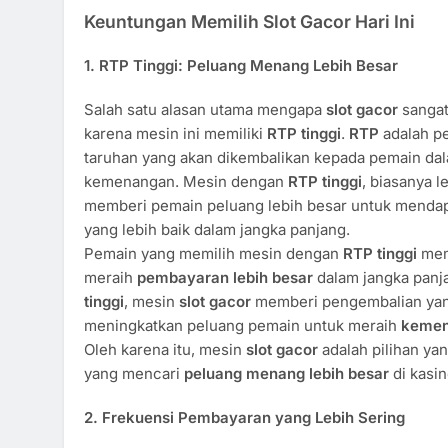
Keuntungan Memilih Slot Gacor Hari Ini
1.
RTP Tinggi: Peluang Menang Lebih Besar
Salah satu alasan utama mengapa
slot gacor
sangat
karena mesin ini memiliki
RTP tinggi
.
RTP
adalah pe
taruhan yang akan dikembalikan kepada pemain da
kemenangan. Mesin dengan
RTP tinggi
, biasanya l
memberi pemain peluang lebih besar untuk menda
yang lebih baik dalam jangka panjang.
Pemain yang memilih mesin dengan
RTP tinggi
memi
meraih
pembayaran lebih besar
dalam jangka pan
tinggi
, mesin
slot gacor
memberi pengembalian yang
meningkatkan peluang pemain untuk meraih
kemen
Oleh karena itu, mesin
slot gacor
adalah pilihan ya
yang mencari
peluang menang lebih besar
di kasin
2.
Frekuensi Pembayaran yang Lebih Sering