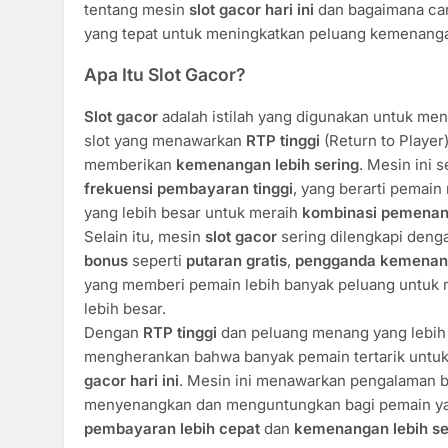
tentang mesin
slot gacor hari ini
dan bagaimana car
yang tepat untuk meningkatkan peluang kemenang
Apa Itu Slot Gacor?
Slot gacor
adalah istilah yang digunakan untuk m
slot yang menawarkan
RTP tinggi
(Return to Player
memberikan
kemenangan lebih sering
. Mesin ini s
frekuensi pembayaran tinggi
, yang berarti pemain
yang lebih besar untuk meraih
kombinasi pemena
Selain itu, mesin
slot gacor
sering dilengkapi deng
bonus
seperti
putaran gratis
,
pengganda kemenan
yang memberi pemain lebih banyak peluang untuk
lebih besar.
Dengan
RTP tinggi
dan peluang menang yang lebih 
mengherankan bahwa banyak pemain tertarik unt
gacor hari ini
. Mesin ini menawarkan pengalaman b
menyenangkan dan menguntungkan bagi pemain ya
pembayaran lebih cepat
dan
kemenangan lebih se