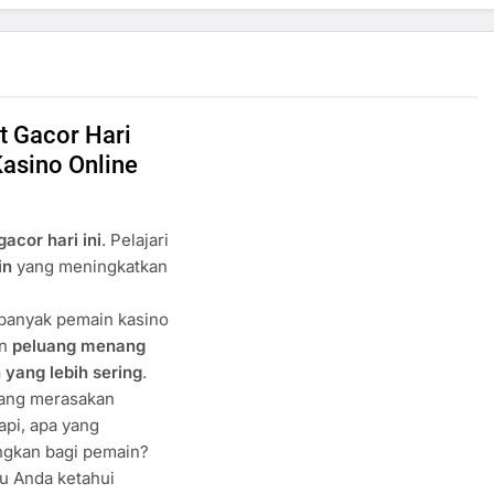
t Gacor Hari
Kasino Online
gacor hari ini
. Pelajari
in
yang meningkatkan
i banyak pemain kasino
an
peluang menang
yang lebih sering
.
yang merasakan
api, apa yang
ngkan bagi pemain?
lu Anda ketahui