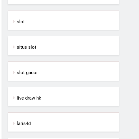
slot
situs slot
slot gacor
live draw hk
laris4d