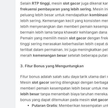
Selain
RTP tinggi
, mesin
slot gacor
juga dikenal k
frekuensi pembayaran yang lebih sering
. Mesin i
peluang lebih besar untuk mendapatkan
kombinas
lebih sering. Kemenangan kecil yang konsisten m
lebih menyenangkan dan memberi pemain kesempa
bermain lebih lama tanpa khawatir kehilangan dana
Pemain yang memilih mesin
slot gacor
dengan frek
tinggi sering merasakan keberhasilan lebih cepat d
terlibat dalam permainan. Ini juga meningkatkan p
meraih
kemenangan besar
setelah beberapa putar
3.
Fitur Bonus yang Menguntungkan
Fitur bonus adalah salah satu daya tarik utama dar
Mesin
slot gacor
sering dilengkapi dengan berbag
memberi pemain kesempatan lebih besar untuk me
lebih besar
tanpa menambah biaya taruhan mereka. 
bonus yang dapat ditemukan pada mesin
slot gacor
Putaran Gratis
: Memberikan kesempatan un