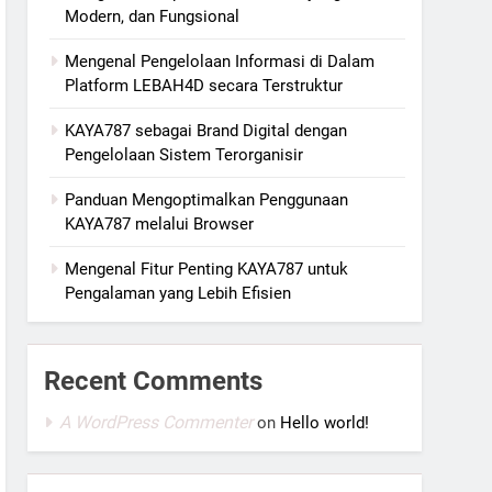
Modern, dan Fungsional
Mengenal Pengelolaan Informasi di Dalam
Platform LEBAH4D secara Terstruktur
KAYA787 sebagai Brand Digital dengan
Pengelolaan Sistem Terorganisir
Panduan Mengoptimalkan Penggunaan
KAYA787 melalui Browser
Mengenal Fitur Penting KAYA787 untuk
Pengalaman yang Lebih Efisien
Recent Comments
A WordPress Commenter
on
Hello world!