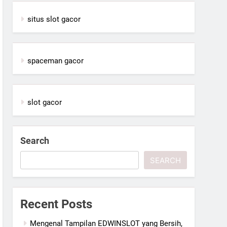
situs slot gacor
spaceman gacor
slot gacor
Search
SEARCH
Recent Posts
Mengenal Tampilan EDWINSLOT yang Bersih,