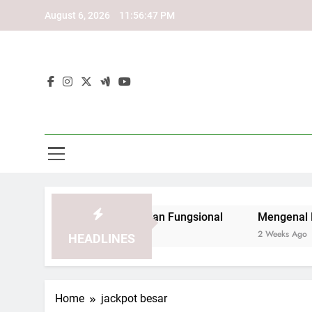
Skip
August 6, 2026
11:56:48 PM
to
content
AJ 
Bergabungl
ersih, Modern, dan Fungsional
Mengenal Pengelolaan 
2 Weeks Ago
HEADLINES
Home
jackpot besar